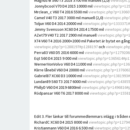
Magnus-B S60 T3 2018 3700 mil manuell (2,0)
viewtopic
Jonnybcool V70 D4 2015 10000 mil
viewtopic.php?p=12
Mrclean_c V60 T4 2016 5500 mil
viewtopic.php?p=1306
Camel V40 T3 2017 3000 mil manuell (2,0)
viewtopic.php
Toljun V60 D4 2014 20000 mil
viewtopic.php?p=1333371
Jimmy Svensson XC60 D4 2014 17500 mil
viewtopic.ph
AZet79 V40 T2 2017 2900 mil manuell
viewtopic.php?p=
X74 V60 T4 2016 2000+2000 mil Paketet är bytat en gång 
viewtopic.php?p=1288197#p1288197
och
viewtopic.ph
Perra83 V60 D5 2016 6000 mil
viewtopic.php?p=127920
Eqt S60 D4 2015 9 000 mil
viewtopic.php?p=1365614#p1
WernerVonVolvo V60 D4 11000 mil
viewtopic.php?p=13
Klirre lånebil V60 D4 20000 mil
viewtopic.php?p=137606
Gabriel87 XC60 D3 10000 mil
viewtopic.php?p=1381993
Lundan89 S60 T3 2017 6000 mil
viewtopic.php?p=14385
PhillyD V60 D4 2019 6800mil
viewtopic.php?p=1496816#
Rödpansar V60 T6 2017 8000 mil
viewtopic.php?p=1558
Edit 3. Fler länkar till forummedlemmars inlägg i tråde
RichardC XC60 D4 2015 8000 mil
viewtopic.php?p=1279
Kristianmann V60 D4 2016 6.500 mil
viewtopic.php?p=1