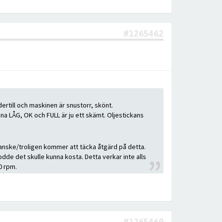
#1265462
ertill och maskinen är snustorr, skönt.
ena LÅG, OK och FULL är ju ett skämt. Oljestickans
 kanske/troligen kommer att täcka åtgärd på detta.
odde det skulle kunna kosta. Detta verkar inte alls
0 rpm.
#1265469