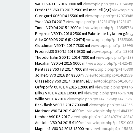
V40T3 V40 T3 2016 3800 mil
viewtopic.php?p=1298646#
Freda155 V60 T3 2017 2500 mil manuell (2,0)
viewtopic.
Gurrigurri XC60 D4 15500 mil
viewtopic.php?p=1297094
Yves V40 T4 2017
viewtopic.php?p=1328167#p1328167
TimoL V70 D4 2015 12000 mil
viewtopic.php?p=1356572
Pergrein V60 T4 2016 2500 mil Paketet är bytat en gång
Adie XC60 D3 2016 (D4204T4)
viewtopic.php?p=1385306
Clutchman V60 T4 2017 7800 mil
viewtopic.php?p=1399
Fredrikk89 S90 T5 2018 6300 mil
viewtopic.php?p=1396
Theodorkalin S60 T5 2014 7000 mil
viewtopic.php?p=13
Macahan V70 D4 2015 9000 mil
viewtopic.php?p=142549
Kentaaaa V60 T3 2017 7000 mil
viewtopic.php?p=14539
JoTheO V70 2016 D4 8300 mil
viewtopic.php?p=146295
Classeboy V60 2017 T3 manuell
viewtopic.php?p=1464
Orfyporfy XC70 D4 2015 12000 mil
viewtopic.php?p=14
Billy2 V70 D4 2016 10900 mil
viewtopic.php?p=1467676#
Willie V60 D4 2016
viewtopic.php?p=1473526#p1473526
Backflash V60 T3 2017 7000mil
viewtopic.php?p=14735
Motimer V90 T4 2019 4000 mil
viewtopic.php?p=148433
Henber V90 D5 2017
viewtopic.php?p=1493497#p14934
Anntohn V60 D4 2015 9100 mil
viewtopic.php?p=152100
Magnus1 V60 D4 2015 13000 mil
viewtopic.php?p=1582