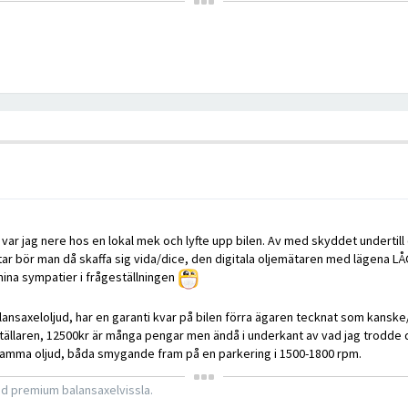
var jag nere hos en lokal mek och lyfte upp bilen. Av med skyddet undertill
tar bör man då skaffa sig vida/dice, den digitala oljemätaren med lägena LÅG
 mina sympatier i frågeställningen
lansaxeloljud, har en garanti kvar på bilen förra ägaren tecknat som kansk
tiställaren, 12500kr är många pengar men ändå i underkant av vad jag trodde d
ed samma oljud, båda smygande fram på en parkering i 1500-1800 rpm.
d premium balansaxelvissla.