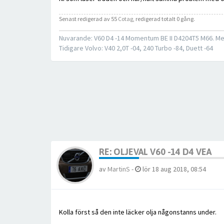
Senast redigerad av 55
Cotag
, redigerad totalt 0 gång.
Nuvarande: V60 D4 -14 Momentum BE II D4204T5 M66. Me
Tidigare Volvo: V40 2,0T -04, 240 Turbo -84, Duett -64
RE: OLJEVAL V60 -14 D4 VEA
av
MartinS
-
lör 18 aug 2018, 08:54
Kolla först så den inte läcker olja någonstanns under.