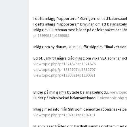
I detta inlägg "rapporterar" Gurrigurri om att balansax
I detta inlägg "rapporterar" Drivlinan om att balansaxel
Inlägg av Clutchman med bilder på defekt paket och länk 
p=1399681#p1399681
Inlägg om ny datum, 2019-09, för släpp av "final version"
Edit4. Länk till några trådinlägg om vilka VEA som har och
viewtopic.php?p=1321626#p1321626
viewtopic.php?p=1312707#p1312707
viewtopic.php?p=1290931#p1290931
Bilder på min gamla bytade balansaxelmodul:
viewtopi
Bilder på isärplockad balansaxelmodul:
viewtopic.php
Inlägg med info från Sliti som demonterat balansaxelpa
viewtopic.php?p=1502131#p1502131
Ni som läser tråden och har/haft samma problem med olj