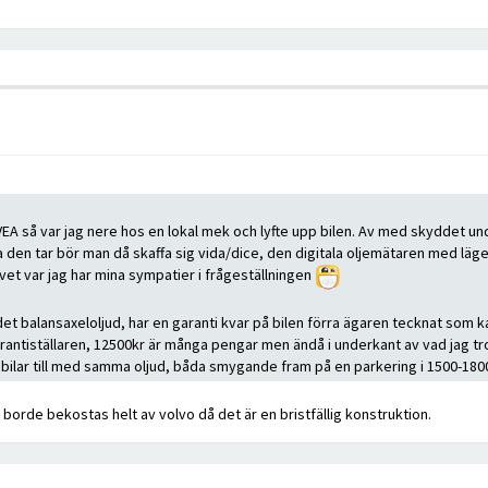
EA så var jag nere hos en lokal mek och lyfte upp bilen. Av med skyddet und
ja den tar bör man då skaffa sig vida/dice, den digitala oljemätaren med läg
, vet var jag har mina sympatier i frågeställningen
det balansaxeloljud, har en garanti kvar på bilen förra ägaren tecknat som
l garantiställaren, 12500kr är många pengar men ändå i underkant av vad jag tr
ta bilar till med samma oljud, båda smygande fram på en parkering i 1500-180
 borde bekostas helt av volvo då det är en bristfällig konstruktion.