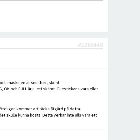
#1265440
 och maskinen är snustorr, skönt.
, OK och FULL är ju ett skämt. Oljestickans vara eller
e/troligen kommer att täcka åtgärd på detta.
et skulle kunna kosta. Detta verkar inte alls vara ett