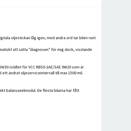
gitala oljestickan låg igen, med andra ord tar bilen runt
matiskt att sätta ”diagnosen” för mig dock, visslande
 5W30 istället för VCC RBS0-2AE/SAE 0W20 som är
tt ändrat oljeserviceintervall till max 1500 mil.
t balansaxelmodul. De flesta bilarna har fått