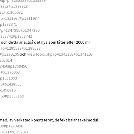
.php?p=1295929#p1295929
98323#p1298323
072#p1306072
?p=1311987#p1311987
#p1333371
p?p=1347390#p1347390
1358742#p1358742
och detta är alltså det nya som låter efter 2000 mil
p?p=1289533#p1289533
6#p1279206
och
viewtopic.php?p=1341203#p1341203
365614
68450#p1368450
3#p1376063
#p1381993
55#p1438555
p1496816
169#p1558169
n med, av verkstad konstaterat, defekt balansaxelmodul.
490#p1279490
297071#p1297071