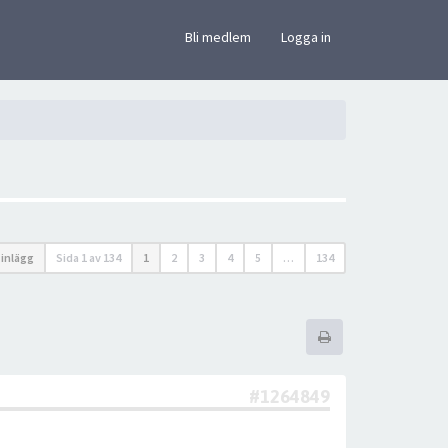
×
Bli medlem
Logga in
 inlägg
Sida
1
av
134
1
2
3
4
5
…
134
#1264849