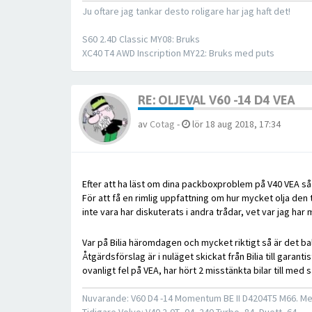
Ju oftare jag tankar desto roligare har jag haft det!
S60 2.4D Classic MY08: Bruks
XC40 T4 AWD Inscription MY22: Bruks med puts
RE: OLJEVAL V60 -14 D4 VEA
av
Cotag
-
lör 18 aug 2018, 17:34
Efter att ha läst om dina packboxproblem på V40 VEA så 
För att få en rimlig uppfattning om hur mycket olja den 
inte vara har diskuterats i andra trådar, vet var jag har
Var på Bilia häromdagen och mycket riktigt så är det ba
Åtgärdsförslag är i nuläget skickat från Bilia till garan
ovanligt fel på VEA, har hört 2 misstänkta bilar till m
Nuvarande: V60 D4 -14 Momentum BE II D4204T5 M66. Me