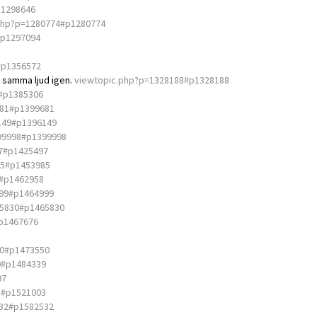
p1298646
php?p=1280774#p1280774
#p1297094
#p1356572
, samma ljud igen.
viewtopic.php?p=1328188#p1328188
#p1385306
681#p1399681
149#p1396149
99998#p1399998
7#p1425497
85#p1453985
8#p1462958
999#p1464999
65830#p1465830
p1467676
50#p1473550
9#p1484339
97
3#p1521003
532#p1582532