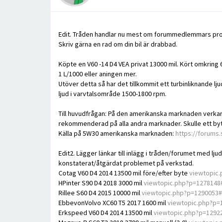
Edit. Tråden handlar nu mest om forummedlemmars pr
Skriv gärna en rad om din bil är drabbad.
Köpte en V60 -14 D4 VEA privat 13000 mil. Kört omkring 60
1 L/1000 eller aningen mer.
Utöver detta så har det tillkommit ett turbinliknande 
ljud i varvtalsområde 1500-1800 rpm.
Till huvudfrågan: På den amerikanska marknaden verka
rekommenderad på alla andra marknader. Skulle ett byte 
Källa på 5W30 amerikanska marknaden:
https://forums
Edit2. Lägger länkar till inlägg i tråden/forumet med 
konstaterat/åtgärdat problemet på verkstad.
Cotag V60 D4 2014 13500 mil före/efter byte
viewtopic
HPinter S90 D4 2018 3000 mil
viewtopic.php?p=1278148
Rillee S60 D4 2015 10000 mil
viewtopic.php?p=1290053
EbbevonVolvo XC60 T5 2017 1600 mil
viewtopic.php?p=
Erkspeed V60 D4 2014 13500 mil
viewtopic.php?p=1292