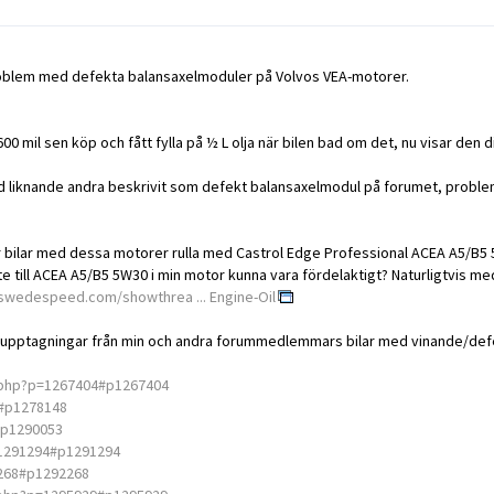
oblem med defekta balansaxelmoduler på Volvos VEA-motorer.
0 mil sen köp och fått fylla på ½ L olja när bilen bad om det, nu visar den di
ljud liknande andra beskrivit som defekt balansaxelmodul på forumet, proble
r bilar med dessa motorer rulla med Castrol Edge Professional ACEA A5/B5
till ACEA A5/B5 5W30 i min motor kunna vara fördelaktigt? Naturligtvis med e
.swedespeed.com/showthrea ... Engine-Oil
ljudupptagningar från min och andra forummedlemmars bilar med vinande/defek
.php?p=1267404#p1267404
#p1278148
#p1290053
1291294#p1291294
268#p1292268