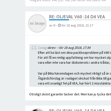
Tidigare Volvo: V40 2,0T -04, 240 Turbo -84, Duett -64
RE: OLJEVAL V60 -14 D4 VEA
av
III
-
lör 18 aug 2018, 21:17
Cotag
skrev:
↑
lör 18 aug 2018, 17:34
Efter att ha läst om dina packboxproblem på V40 V
För att få en rimlig uppfattning om hur mycket ol
vara eller inte vara har diskuterats i andra trådar
Var på Bilia häromdagen och mycket riktigt så är 
Åtgärdsförslag är i nuläget skickat från Bilia til
vara ett ovanligt fel på VEA, har hört 2 misstänk
Otroligt skönt garantin täcker det. Men kan ju tycka det
RE: OLJEVAL V60 -14 D4 VEA