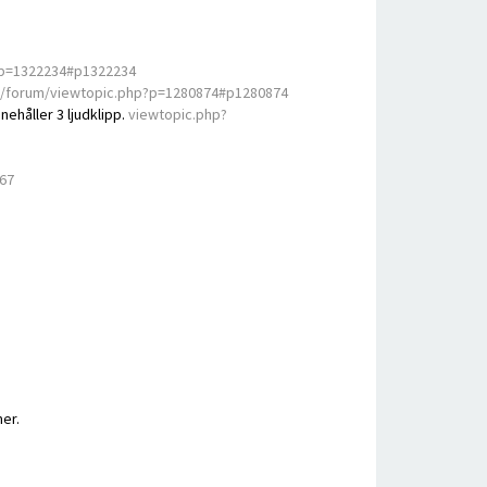
?p=1322234#p1322234
se/forum/viewtopic.php?p=1280874#p1280874
nehåller 3 ljudklipp.
viewtopic.php?
67
er.