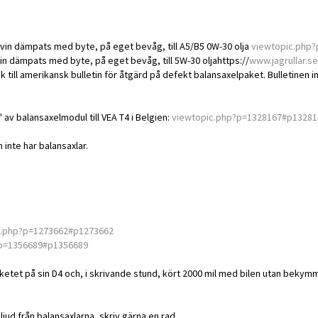
elvin dämpats med byte, på eget bevåg, till A5/B5 0W-30 olja
viewtopic.php
vin dämpats med byte, på eget bevåg, till 5W-30 oljahttps://
www.jagrullar.
till amerikansk bulletin för åtgärd på defekt balansaxelpaket. Bulletinen in
 av balansaxelmodul till VEA T4 i Belgien:
viewtopic.php?p=1328167#p13281
 inte har balansaxlar.
c.php?p=1273662#p1273662
?p=1356689#p1356689
ketet på sin D4 och, i skrivande stund, kört 2000 mil med bilen utan bekymm
ud från balansaxlarna, skriv gärna en rad.