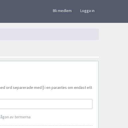
×
Bli medlem
Logga in
ta med ord separerade med
|
i en parantes om endast ett
 någon av termerna