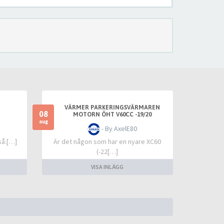
VÄRMER PARKERINGSVÄRMAREN
08
MOTORN ÖHT V60CC -19/20
aug
- By AxelE80
så.[…]
Är det någon som har en nyare XC60
(-22[…]
VISA INLÄGG