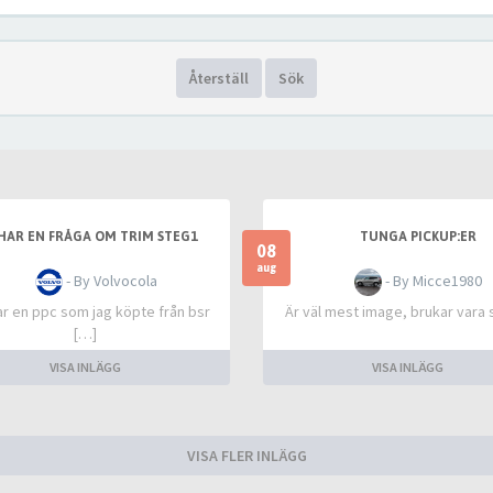
Återställ
Sök
HAR EN FRÅGA OM TRIM STEG1
TUNGA PICKUP:ER
08
aug
- By Volvocola
- By Micce1980
ar en ppc som jag köpte från bsr
Är väl mest image, brukar vara 
[…]
VISA INLÄGG
VISA INLÄGG
VISA FLER INLÄGG