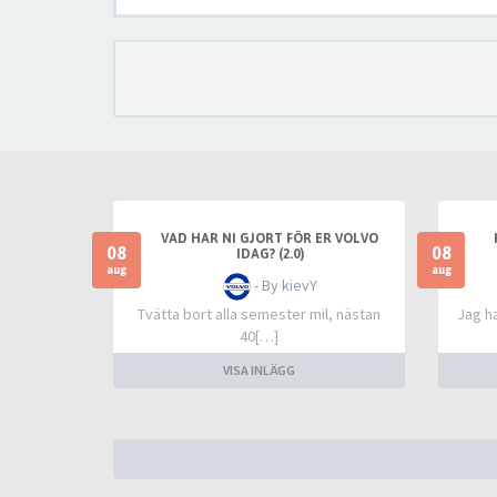
VAD HAR NI GJORT FÖR ER VOLVO
08
08
IDAG? (2.0)
aug
aug
- By kievY
Tvätta bort alla semester mil, nästan
Jag h
40[…]
VISA INLÄGG