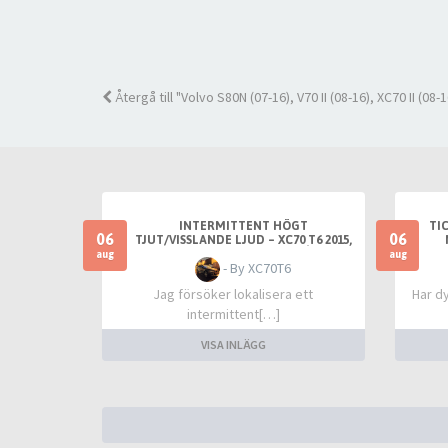
Återgå till "Volvo S80N (07-16), V70 II (08-16), XC70 II (08-1
INTERMITTENT HÖGT
TI
06
06
TJUT/VISSLANDE LJUD – XC70 T6 2015,
FRÄMST VID VARM TOMGÅNG
aug
aug
- By XC70T6
Jag försöker lokalisera ett
Har dy
intermittent[…]
VISA INLÄGG