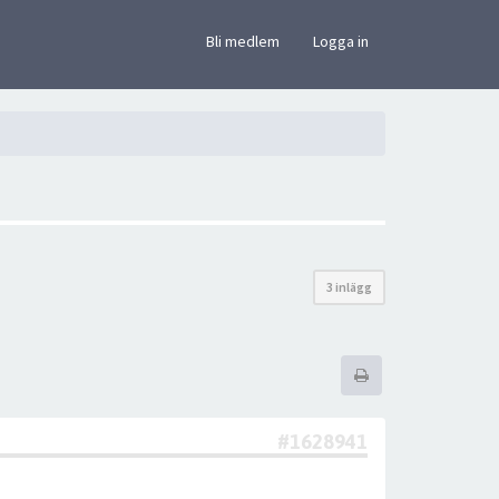
×
Bli medlem
Logga in
3 inlägg
#1628941