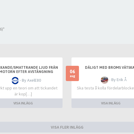
6)"
CKANDE/SMATTRANDE LJUD FRÅN
DÅLIGT MED BROMS VÄTSKA
06
MOTORN EFTER AVSTÄNGNING
aug
- By Erik Å
- By AxelE80
kt upp en teori om att tickandet
Ska testa å kolla fördelarblocke
är kop[…]
VISA INLÄGG
VISA INLÄGG
VISA FLER INLÄGG