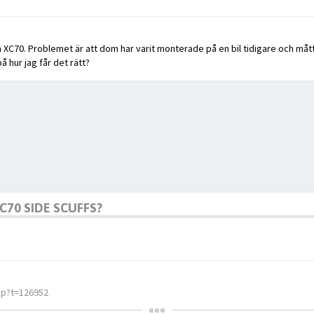
XC70. Problemet är att dom har varit monterade på en bil tidigare och måttkl
 hur jag får det rätt?
70 SIDE SCUFFS?
hp?t=126952