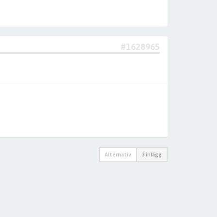
#1628965
Alternativ
3 inlägg