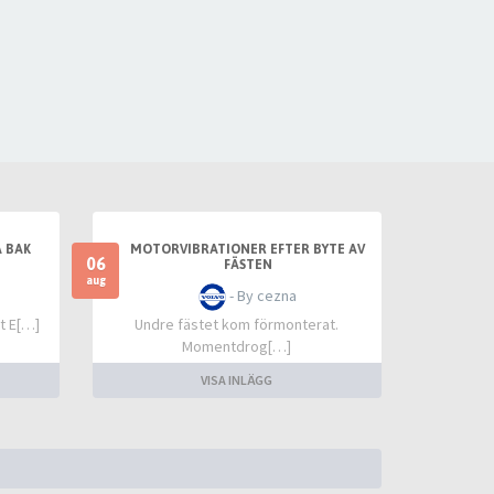
 BAK
MOTORVIBRATIONER EFTER BYTE AV
06
FÄSTEN
aug
- By cezna
t E[…]
Undre fästet kom förmonterat.
Momentdrog[…]
VISA INLÄGG