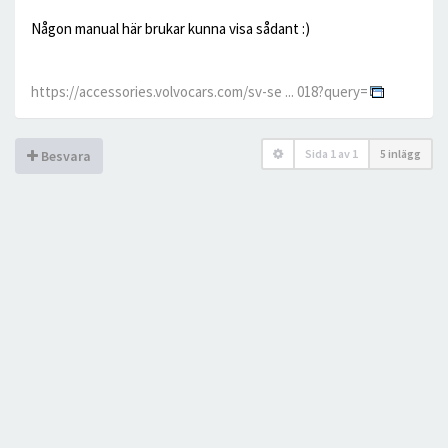
Någon manual här brukar kunna visa sådant :)
https://accessories.volvocars.com/sv-se ... 018?query=
Sida
1
av
1
5 inlägg
Besvara