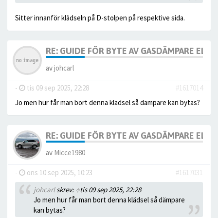
Sitter innanför klädseln på D-stolpen på respektive sida.
RE: GUIDE FÖR BYTE AV GASDÄMPARE ELBA
av
johcarl
-
tis 09 sep 2025, 22:28
#1617014
Jo men hur får man bort denna klädsel så dämpare kan bytas?
RE: GUIDE FÖR BYTE AV GASDÄMPARE ELBA
av
Micce1980
-
ons 10 sep 2025, 10:23
#1617031
johcarl
skrev:
↑
tis 09 sep 2025, 22:28
Jo men hur får man bort denna klädsel så dämpare
kan bytas?