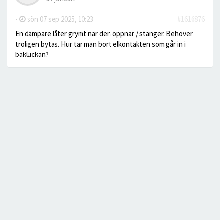
-
sön 07 sep 2025, 10:23
#1616876
En dämpare låter grymt när den öppnar / stänger. Behöver
troligen bytas. Hur tar man bort elkontakten som går in i
bakluckan?