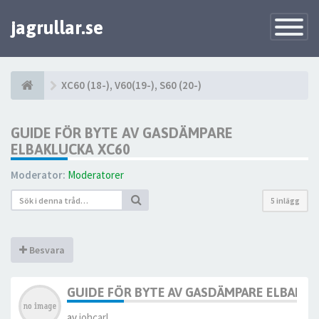
jagrullar.se
Toggle
Navigatio
XC60 (18-), V60(19-), S60 (20-)
GUIDE FÖR BYTE AV GASDÄMPARE
ELBAKLUCKA XC60
Moderator:
Moderatorer
5 inlägg
Besvara
GUIDE FÖR BYTE AV GASDÄMPARE ELBAKLU
av
johcarl