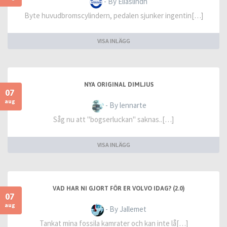
- By Eliaslindh
Byte huvudbromscylindern, pedalen sjunker ingentin[…]
VISA INLÄGG
NYA ORIGINAL DIMLJUS
07
aug
- By lennarte
Såg nu att "bogserluckan" saknas..[…]
VISA INLÄGG
VAD HAR NI GJORT FÖR ER VOLVO IDAG? (2.0)
07
aug
- By Jallemet
Tankat mina fossila kamrater och kan inte lå[…]