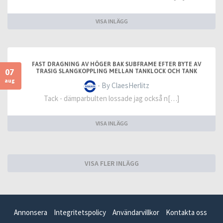
VISA INLÄGG
FAST DRAGNING AV HÖGER BAK SUBFRAME EFTER BYTE AV
07
TRASIG SLANGKOPPLING MELLAN TANKLOCK OCH TANK
aug
- By ClaesHerlitz
Tack - dämparbulten lossade jag också n[…]
VISA INLÄGG
VISA FLER INLÄGG
Annonsera
Integritetspolicy
Användarvillkor
Kontakta oss