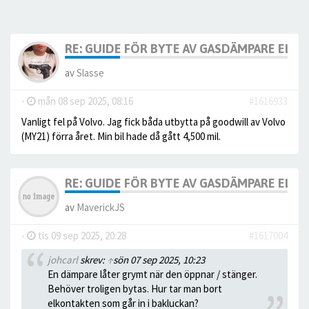
RE: GUIDE FÖR BYTE AV GASDÄMPARE ELBA
av
Slasse
-
mån 08 sep 2025, 08:16
#1616933
Vanligt fel på Volvo. Jag fick båda utbytta på goodwill av Volvo
(MY21) förra året. Min bil hade då gått 4,500 mil.
RE: GUIDE FÖR BYTE AV GASDÄMPARE ELBA
av
MaverickJS
-
tis 09 sep 2025, 20:28
#1617004
johcarl
skrev:
↑
sön 07 sep 2025, 10:23
En dämpare låter grymt när den öppnar / stänger.
Behöver troligen bytas. Hur tar man bort
elkontakten som går in i bakluckan?