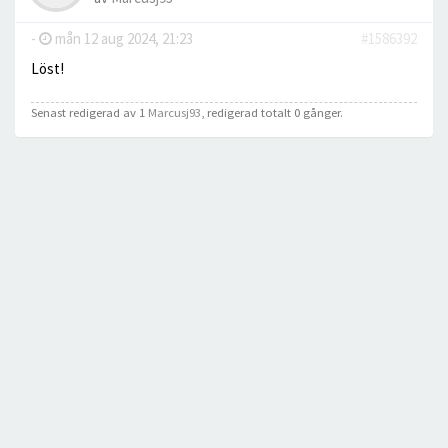
-
mån 12 aug 2024, 21:23
#1586392
Löst!
Senast redigerad av 1
Marcusj93
, redigerad totalt 0 gånger.