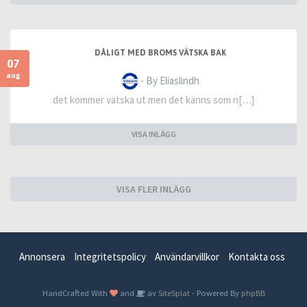
DÅLIGT MED BROMS VÄTSKA BAK
07
aug
- By Eliaslindh
det kommer vätska ut men det känns som n[…]
VISA INLÄGG
VISA FLER INLÄGG
Annonsera
Integritetspolicy
Användarvillkor
Kontakta oss
HandCrafted With
and
av
SiteSplat
- Powered By
phpBB