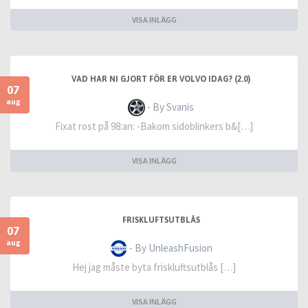
VISA INLÄGG
VAD HAR NI GJORT FÖR ER VOLVO IDAG? (2.0)
07
aug
- By Svanis
Fixat rost på 98:an: -Bakom sidoblinkers b&[…]
VISA INLÄGG
FRISKLUFTSUTBLÅS
07
aug
- By UnleashFusion
Hej jag måste byta friskluftsutblås […]
VISA INLÄGG