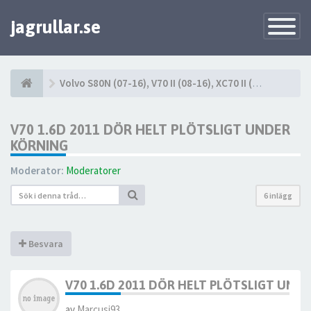
jagrullar.se
Toggle
Navigatio
Volvo S80N (07-16), V70 II (08-16), XC70 II (08-16)
V70 1.6D 2011 DÖR HELT PLÖTSLIGT UNDER
KÖRNING
Moderator:
Moderatorer
6 inlägg
Besvara
V70 1.6D 2011 DÖR HELT PLÖTSLIGT UND
av
Marcusj93