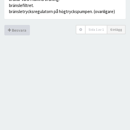
bränslefiltret.
bränsletrycksregulatorn på högtryckspumpen. (ovanligare)
Sida
1
av
1
6 inlägg
Besvara