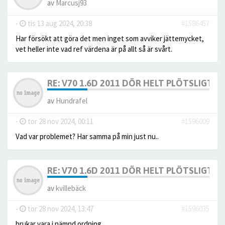
av
Marcusj93
-
tis 13 aug 2024, 20:38
#1586457
Har försökt att göra det men inget som avviker jättemycket,
vet heller inte vad ref värdena är på allt så är svårt.
RE: V70 1.6D 2011 DÖR HELT PLÖTSLIGT 
av
Hundrafel
-
tor 28 nov 2024, 00:11
#1596009
Vad var problemet? Har samma på min just nu..
RE: V70 1.6D 2011 DÖR HELT PLÖTSLIGT 
av
kvillebäck
-
tor 28 nov 2024, 13:47
#1596035
brukar vara i nämnd ordning.