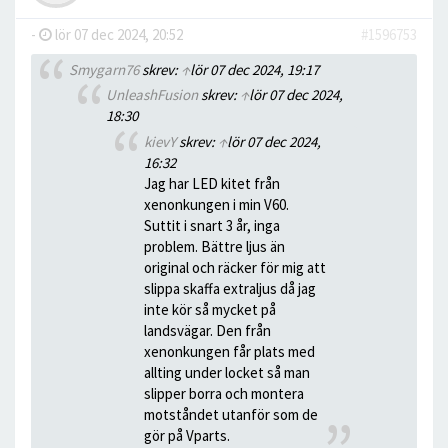
-
lör 07 dec 2024, 20:52
#1596753
Smygarn76
skrev:
↑
lör 07 dec 2024, 19:17
UnleashFusion
skrev:
↑
lör 07 dec 2024,
18:30
kievY
skrev:
↑
lör 07 dec 2024,
16:32
Jag har LED kitet från
xenonkungen i min V60.
Suttit i snart 3 år, inga
problem. Bättre ljus än
original och räcker för mig att
slippa skaffa extraljus då jag
inte kör så mycket på
landsvägar. Den från
xenonkungen får plats med
allting under locket så man
slipper borra och montera
motståndet utanför som de
gör på Vparts.