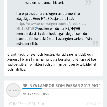
vara en helt annan historia.
har ej provat andra halogen lampor men har
idagsläget Hero H7 LED, sjukt bra ljus!:
https://www.xenonkungen.com/se/produkte ...
k5JTdEJTdE
osäker om du har H7/H4/H9
men om du vill ta dom hederliga halogen som du
nämnde funkar också men livslängden varierar från
månader till år.
Grymt, tack för svar och förslag. Har tidigare haft LED och
Xenon på bilar så man har varit lite bortskämt. Får läsa på lite
vad det sitter för lyktor i och om man behöver byta både hel
och halvlljus.
RE: NYA LAMPOR SOM PASSAR 2017 MODELL
av
UnleashFusion
-
lör 07 dec 2024, 15:10
#1596712