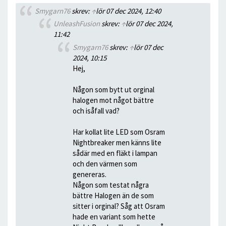
Smygarn76
skrev:
↑
lör 07 dec 2024, 12:40
UnleashFusion
skrev:
↑
lör 07 dec 2024,
11:42
Smygarn76
skrev:
↑
lör 07 dec
2024, 10:15
Hej,
Någon som bytt ut orginal
halogen mot något bättre
och isåfall vad?
Har kollat lite LED som Osram
Nightbreaker men känns lite
sådär med en fläkt i lampan
och den värmen som
genereras.
Någon som testat några
bättre Halogen än de som
sitter i orginal? Såg att Osram
hade en variant som hette