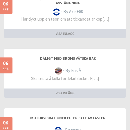
06
AVSTÄNGNING
aug
- By AxelE80
Har dykt upp en teori om att tickandet är kop[…]
VISA INLÄGG
DÅLIGT MED BROMS VÄTSKA BAK
06
aug
- By Erik Å
Ska testa å kolla fördelarblocket E[…]
VISA INLÄGG
MOTORVIBRATIONER EFTER BYTE AV FÄSTEN
06
aug
- By cezna