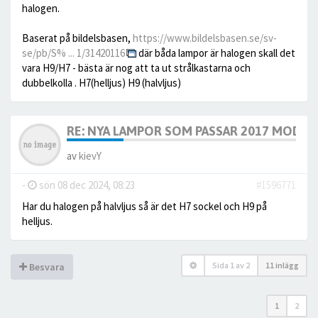
halogen.
Baserat på bildelsbasen,
https://www.bildelsbasen.se/sv-
se/pb/S% ... 1/31420116
där båda lampor är halogen skall det
vara H9/H7 - bästa är nog att ta ut strålkastarna och
dubbelkolla . H7(helljus) H9 (halvljus)
RE: NYA LAMPOR SOM PASSAR 2017 MODELL
av
kievY
-
sön 08 dec 2024, 08:23
#1596771
Har du halogen på halvljus så är det H7 sockel och H9 på
helljus.
Sida
1
av
2
11 inlägg
Besvara
1
2