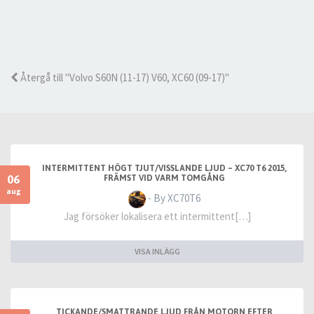
Återgå till "Volvo S60N (11-17) V60, XC60 (09-17)"
INTERMITTENT HÖGT TJUT/VISSLANDE LJUD – XC70 T6 2015,
06
FRÄMST VID VARM TOMGÅNG
aug
- By XC70T6
Jag försöker lokalisera ett intermittent[…]
VISA INLÄGG
TICKANDE/SMATTRANDE LJUD FRÅN MOTORN EFTER