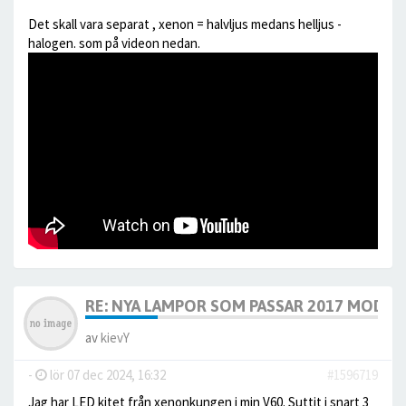
Det skall vara separat , xenon = halvljus medans helljus -
halogen. som på videon nedan.
RE: NYA LAMPOR SOM PASSAR 2017 MODELL
av
kievY
-
lör 07 dec 2024, 16:32
#1596719
Jag har LED kitet från xenonkungen i min V60. Suttit i snart 3