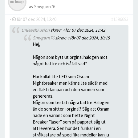
av
Smygarn76
-
lör 07 dec 2024, 12:40
#1596693
UnleashFusion
skrev:
↑
lör 07 dec 2024, 11:42
Smygarn76
skrev:
↑
lör 07 dec 2024, 10:15
Hej,
Någon som bytt ut orginal halogen mot
något bättre och isåfall vad?
Har kollat lite LED som Osram
Nightbreaker men känns lite sådär med
en fläkt i lampan och den värmen som
genereras.
Någon som testat några bättre Halogen
än de som sitter i orginal? Såg att Osram
hade en variant som hette Night
Breaker "laser" som på pappret såg ut
att leverera. Sen hur det funkar i en
strålkastare på specifika modeller kan ju