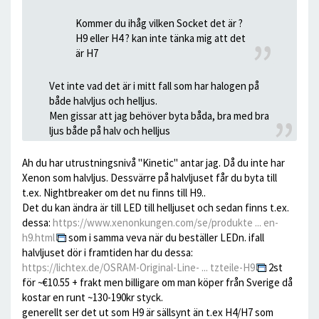
Kommer du ihåg vilken Socket det är ?
H9 eller H4 ? kan inte tänka mig att det
är H7
Vet inte vad det är i mitt fall som har halogen på
både halvljus och helljus.
Men gissar att jag behöver byta båda, bra med bra
ljus både på halv och helljus
Ah du har utrustningsnivå "Kinetic" antar jag. Då du inte har
Xenon som halvljus. Dessvärre på halvljuset får du byta till
t.ex. Nightbreaker om det nu finns till H9..
Det du kan ändra är till LED till helljuset och sedan finns t.ex.
dessa:
https://www.xenonkungen.com/se/produkte ... en-
h9.html
som i samma veva när du beställer LEDn. ifall
halvljuset dör i framtiden har du dessa:
https://lichtex.de/OSRAM-Original-Line- ... tzteile-H9
2st
för ~€10.55 + frakt men billigare om man köper från Sverige då
kostar en runt ~130-190kr styck.
generellt ser det ut som H9 är sällsynt än t.ex H4/H7 som