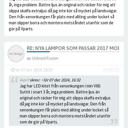
år, inga problem. Bättre ljus än original och räcker för mig att
slippa skaffa extraljus då jag inte kör så mycket på landsvägar.
Den från xenonkungen får plats med allting under locket så
man slipper borra och montera motståndet utanför som de
gör på Vparts.
RE: NYA LAMPOR SOM PASSAR 2017 MODELL
av
UnleashFusion
-
lör 07 dec 2024, 18:30
#1596732
kievY
skrev:
↑
lör 07 dec 2024, 16:32
Jag har LED kitet från xenonkungen i min V60.
Suttit i snart 3 år, inga problem. Bättre ljus än
original och räcker för mig att slippa skaffa extraljus
då jag inte kör så mycket på landsvägar. Den från
xenonkungen får plats med allting under locket så
man slipper borra och montera motståndet utanför
som de gör på Vparts.