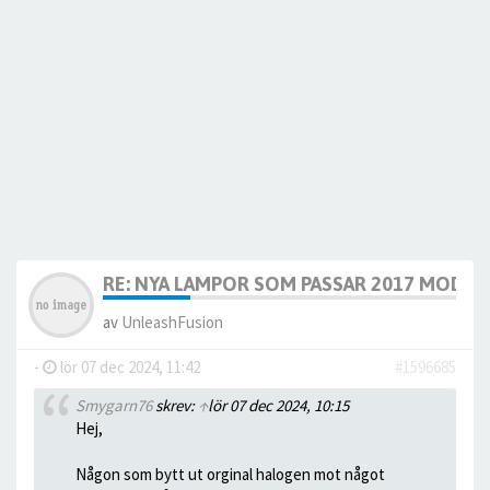
RE: NYA LAMPOR SOM PASSAR 2017 MODELL
av
UnleashFusion
-
lör 07 dec 2024, 11:42
#1596685
Smygarn76
skrev:
↑
lör 07 dec 2024, 10:15
Hej,
Någon som bytt ut orginal halogen mot något