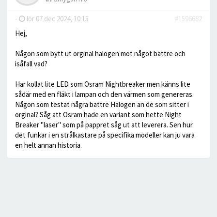
-
lör 07 dec 2024, 10:15
#1596682
Hej,
Någon som bytt ut orginal halogen mot något bättre och
isåfall vad?
Har kollat lite LED som Osram Nightbreaker men känns lite
sådär med en fläkt i lampan och den värmen som genereras.
Någon som testat några bättre Halogen än de som sitter i
orginal? Såg att Osram hade en variant som hette Night
Breaker "laser" som på pappret såg ut att leverera. Sen hur
det funkar i en strålkastare på specifika modeller kan ju vara
en helt annan historia.