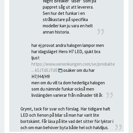
Night Breaker "laser" som på
pappret såg ut att leverera.
Sen hur det funkar i en
strålkastare på specifika
modeller kan ju vara en helt
annan historia.
har ej provat andra halogen lampor men
har idagsläget Hero H7 LED, sjukt bra
ljus!:
https://www.xenonkungen.com/se/produkte
... k5JTdEJTdE
osäker om du har
H7/H4/H9
men om du vill ta dom hederliga halogen
som du nämnde funkar också men
livslängden varierar från månader till år.
Grymt, tack för svar och förslag. Har tidigare haft
LED och Xenon på bilar så man har varit lite
bortskämt. Får läsa på lite vad det sitter för lyktor i
och om man behöver byta både hel och halvlljus.