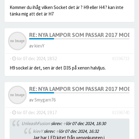
Kommer du ihåg vilken Socket det är ? H9 eller H4 ? kan inte
tänka mig att det är H7
RE: NYA LAMPOR SOM PASSAR 2017 MODELL
av
kievY
-
lör 07 dec 2024, 18:52
#1596733
H9 sockel är det, sen är det D3S på xenon halvljus.
RE: NYA LAMPOR SOM PASSAR 2017 MODELL
av
Smygarn76
-
lör 07 dec 2024, 19:17
#1596740
UnleashFusion
skrev:
↑
lör 07 dec 2024, 18:30
kievY
skrev:
↑
lör 07 dec 2024, 16:32
Jag har LED kitet från xenonkungen i