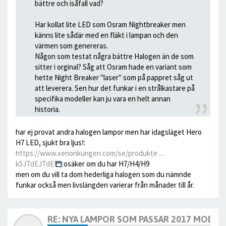
bättre och isåfall vad?
Har kollat lite LED som Osram Nightbreaker men
känns lite sådär med en fläkt i lampan och den
värmen som genereras.
Någon som testat några bättre Halogen än de som
sitter i orginal? Såg att Osram hade en variant som
hette Night Breaker "laser" som på pappret såg ut
att leverera. Sen hur det funkar i en strålkastare på
specifika modeller kan ju vara en helt annan
historia.
har ej provat andra halogen lampor men har idagsläget Hero
H7 LED, sjukt bra ljus!:
https://www.xenonkungen.com/se/produkte ...
k5JTdEJTdE
osäker om du har H7/H4/H9
men om du vill ta dom hederliga halogen som du nämnde
funkar också men livslängden varierar från månader till år.
RE: NYA LAMPOR SOM PASSAR 2017 MODELL