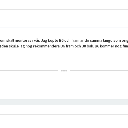
som skall monteras i vår. Jag köpte B6 och fram är de samma längd som ori
ängden skulle jag nog rekommendera B6 fram och B8 bak. B6 kommer nog fung