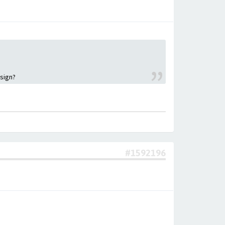
esign?
#1592196