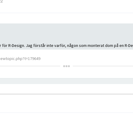
22
är för R-Design. Jag förstår inte varför, någon som monterat dom på en R-D
iewtopic.php?t=179649