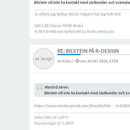
Bilstein vill inte ha kontakt med slutkunder och svenska
Ju oftare jag tankar desto roligare har jag haft det!
S60 2.4D Classic MY08: Bruks
XC40 T4 AWD Inscription MY22: Bruks med puts
RE: BILSTEIN PÅ R-DESIGN
av
KalleJ
-
ons 16 okt 2024, 13:03
MartinS skrev:
Bilstein vill inte ha kontakt med slutkunder och s
https://www.swedespeed.com/threads/bils ... st-8255
Volvo S80 10' 2.5FT+
Toyota Aygo 11' 1.0VVT