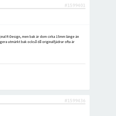
#1599401
ginal R-Design, men bak är dom cirka 15mm länge än
era utmärkt bak också då originalfjädrar ofta är
#1599436