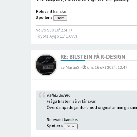
Relevant kanske.
Spoiler
»
Volvo S80 10' 2.5FT+
Toyota Aygo 11' 1.0VVT
RE: BILSTEIN PÅ R-DESIGN
av
MartinS
-
ons 16 okt 2024, 12:47
KalleJ skrev:
Fråga Bilstein så vi får svar.
Överdämpade jämfört med original är min gissnin
Relevant kanske.
Spoiler
»