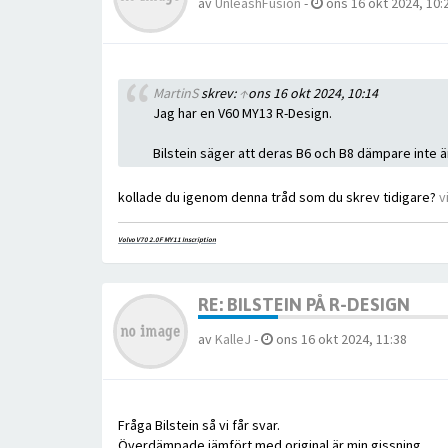
av
UnleashFusion
-
ons 16 okt 2024, 10:
MartinS
skrev:
↑
ons 16 okt 2024, 10:14
Jag har en V60 MY13 R-Design.
Bilstein säger att deras B6 och B8 dämpare inte 
kollade du igenom denna tråd som du skrev tidigare?
v
Volvo V70 2.0F MY11 Inscription
RE: BILSTEIN PÅ R-DESIGN
av
KalleJ
-
ons 16 okt 2024, 11:38
Fråga Bilstein så vi får svar.
Överdämpade jämfört med original är min gissning.