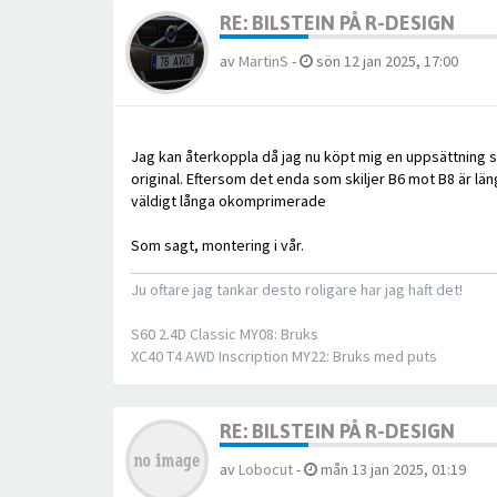
RE: BILSTEIN PÅ R-DESIGN
av
MartinS
-
sön 12 jan 2025, 17:00
Jag kan återkoppla då jag nu köpt mig en uppsättning 
original. Eftersom det enda som skiljer B6 mot B8 är l
väldigt långa okomprimerade
Som sagt, montering i vår.
Ju oftare jag tankar desto roligare har jag haft det!
S60 2.4D Classic MY08: Bruks
XC40 T4 AWD Inscription MY22: Bruks med puts
RE: BILSTEIN PÅ R-DESIGN
av
Lobocut
-
mån 13 jan 2025, 01:19