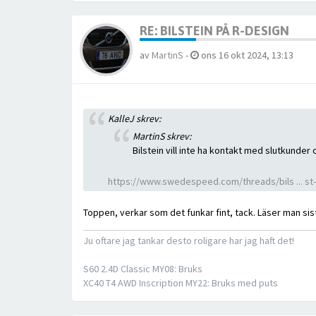
RE: BILSTEIN PÅ R-DESIGN
av
MartinS
-
ons 16 okt 2024, 13:13
KalleJ skrev:
MartinS skrev:
Bilstein vill inte ha kontakt med slutkunder
https://www.swedespeed.com/threads/bils ... st
Toppen, verkar som det funkar fint, tack. Läser man sista
Ju oftare jag tankar desto roligare har jag haft det!
S60 2.4D Classic MY08: Bruks
XC40 T4 AWD Inscription MY22: Bruks med puts