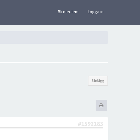
×
Bli medlem
Logga in
8 inlägg
#1592183