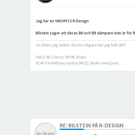
Jag har en V60 MY13 R-Design.
Bilstein säger att deras B6 och B8 dämpare inte är för
Ju oftare jag tankar desto roligare har jag haft det!
S60 2.4D Classic MY08: Bruks
XC40 T4 AWD Inscription MY22: Bruks med puts
RE: BILSTEIN PÅ R-DESIGN