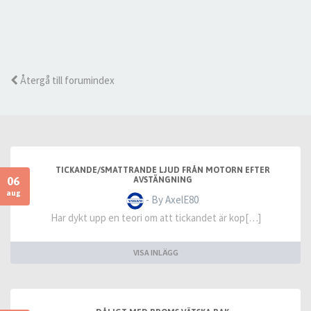
Återgå till forumindex
TICKANDE/SMATTRANDE LJUD FRÅN MOTORN EFTER
06
AVSTÄNGNING
aug
- By AxelE80
Har dykt upp en teori om att tickandet är kop[…]
VISA INLÄGG