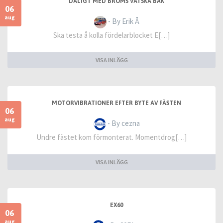
DÅLIGT MED BROMS VÄTSKA BAK
06
aug
- By Erik Å
Ska testa å kolla fördelarblocket E[…]
VISA INLÄGG
MOTORVIBRATIONER EFTER BYTE AV FÄSTEN
06
aug
- By cezna
Undre fästet kom förmonterat. Momentdrog[…]
VISA INLÄGG
EX60
06
aug