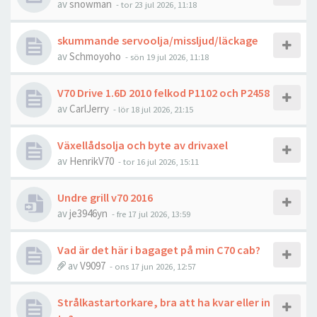
av
snowman
- tor 23 jul 2026, 11:18
skummande servoolja/missljud/läckage
av
Schmoyoho
- sön 19 jul 2026, 11:18
V70 Drive 1.6D 2010 felkod P1102 och P2458
av
CarlJerry
- lör 18 jul 2026, 21:15
Växellådsolja och byte av drivaxel
av
HenrikV70
- tor 16 jul 2026, 15:11
Undre grill v70 2016
av
je3946yn
- fre 17 jul 2026, 13:59
Vad är det här i bagaget på min C70 cab?
av
V9097
- ons 17 jun 2026, 12:57
Strålkastartorkare, bra att ha kvar eller in