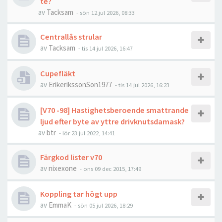
te?
av
Tacksam
- sön 12 jul 2026, 08:33
Centrallås strular
av
Tacksam
- tis 14 jul 2026, 16:47
Cupefläkt
av
ErikerikssonSon1977
- tis 14 jul 2026, 16:23
[V70 -98] Hastighetsberoende smattrande
ljud efter byte av yttre drivknutsdamask?
av
btr
- lör 23 jul 2022, 14:41
Färgkod lister v70
av
nixexone
- ons 09 dec 2015, 17:49
Koppling tar högt upp
av
EmmaK
- sön 05 jul 2026, 18:29