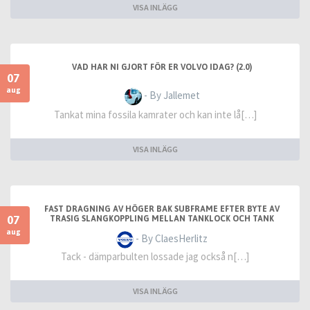
VISA INLÄGG
VAD HAR NI GJORT FÖR ER VOLVO IDAG? (2.0)
07
aug
- By Jallemet
Tankat mina fossila kamrater och kan inte lå[…]
VISA INLÄGG
FAST DRAGNING AV HÖGER BAK SUBFRAME EFTER BYTE AV
07
TRASIG SLANGKOPPLING MELLAN TANKLOCK OCH TANK
aug
- By ClaesHerlitz
Tack - dämparbulten lossade jag också n[…]
VISA INLÄGG