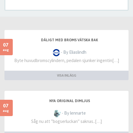
DÅLIGT MED BROMS VÄTSKA BAK
07
aug
- By Eliaslindh
Byte huvudbromscylindern, pedalen sjunker ingentin[…]
VISA INLÄGG
NYA ORIGINAL DIMLJUS
07
aug
- By lennarte
Såg nu att "bogserluckan" saknas..[…]