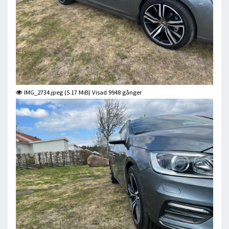
IMG_2734.jpeg (5.17 MiB) Visad 9948 gånger