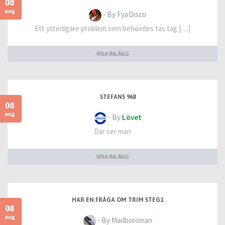
08
aug
- By FyoDisco
Ett ytterligare problem som behövdes tas tag […]
VISA INLÄGG
STEFANS 968
08
aug
- By
Lövet
Där ser man
VISA INLÄGG
HAR EN FRÅGA OM TRIM STEG1
08
aug
- By Marlboroman