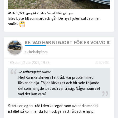
IMG_2733.jpeg (4.21 MiB) Visad 9948 gånger
Blev byte till sommardäck igår. De nya hjulen satt som en
smäck
RE: VAD HAR NI GJORT FÖR ER VOLVO IDAG? 
av
kebabpizza
-
sön 12 apr 2026, 19:58
#1627981
Josefhedqvist skrev:
Hej! Kanske skriver i fel tråd. Har problem med
läckande olja. Följde läckaget och hittade följande
del som hängde löst och var trasig. Någon som vet
vad det kan vara?
Starta en egen tråd i den kategori som avser din modell
istället så kommer du förmodligen att få bättre hjälp.