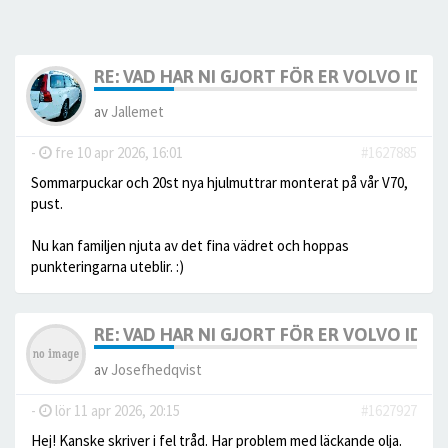
RE: VAD HAR NI GJORT FÖR ER VOLVO IDAG? 
av
Jallemet
-
fre 10 apr 2026, 16:01
#1627885
Sommarpuckar och 20st nya hjulmuttrar monterat på vår V70,
pust.
Nu kan familjen njuta av det fina vädret och hoppas
punkteringarna uteblir. :)
RE: VAD HAR NI GJORT FÖR ER VOLVO IDAG? 
av
Josefhedqvist
-
lör 11 apr 2026, 20:15
#1627927
Hej! Kanske skriver i fel tråd. Har problem med läckande olja.