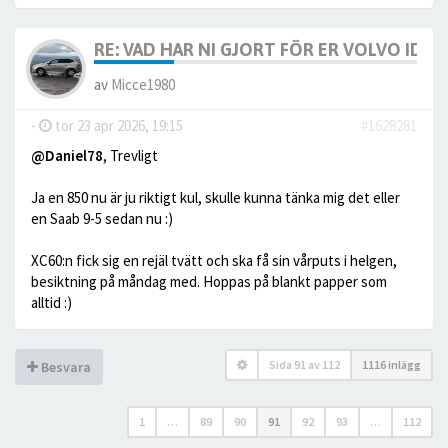
RE: VAD HAR NI GJORT FÖR ER VOLVO IDAG? 
av
Micce1980
-
tor 23 apr 2026, 19:15
#1628281
@Daniel78
, Trevligt
Ja en 850 nu är ju riktigt kul, skulle kunna tänka mig det eller
en Saab 9-5 sedan nu :)
XC60:n fick sig en rejäl tvätt och ska få sin vårputs i helgen,
besiktning på måndag med. Hoppas på blankt papper som
alltid :)
Sida
91
av
112
1116 inlägg
Besvara
1
…
89
90
91
92
93
…
112