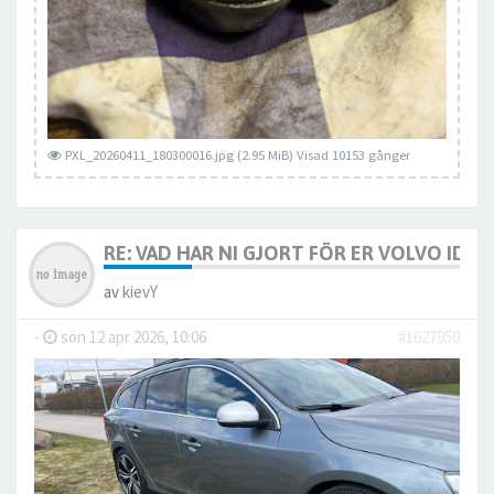
PXL_20260411_180300016.jpg (2.95 MiB) Visad 10153 gånger
RE: VAD HAR NI GJORT FÖR ER VOLVO IDAG? 
av
kievY
-
sön 12 apr 2026, 10:06
#1627950