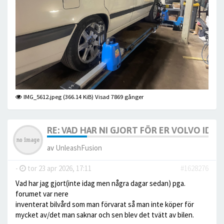
IMG_5612.jpeg (366.14 KiB) Visad 7869 gånger
RE: VAD HAR NI GJORT FÖR ER VOLVO IDAG? 
av
UnleashFusion
-
tor 23 apr 2026, 17:11
#1628276
Vad har jag gjort(inte idag men några dagar sedan) pga.
forumet var nere
inventerat bilvård som man förvarat så man inte köper för
mycket av/det man saknar och sen blev det tvätt av bilen.