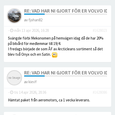
RE: VAD HAR NI GJORT FÖR ER VOLVO IDAG? 
av
fjohan82
-
mån 13 apr 2026, 16:28
#1628023
Svängde förbi Mekonomen på hemvägen idag då de har 20%
på bilvård för medlemmar till 19/4.
I fredags började de som ÅF av Arcticleans sortiment så det
blev två Onyx och en Satin.
RE: VAD HAR NI GJORT FÖR ER VOLVO IDAG? 
av
kievY
-
tis 14 apr 2026, 20:36
#1628086
Hämtat paket från aeromotors, ca 1 vecka leverans.