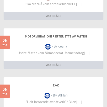
Ska testa å kolla fördelarblocket E[…]
VISA INLÄGG
MOTORVIBRATIONER EFTER BYTE AV FÄSTEN
06
aug
- By cezna
Undre fästet kom förmonterat. Momentdrog[…]
VISA INLÄGG
EX60
06
aug
- By 20FJan
”Helt beroende av nätverk”? Bilen[…]