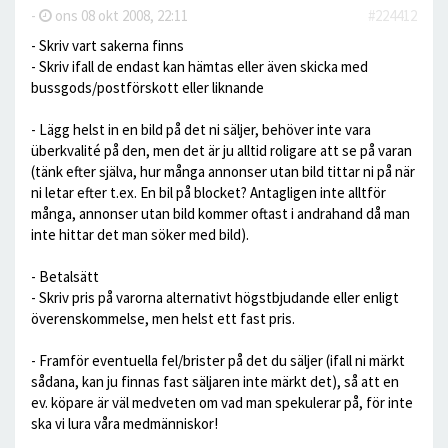
-
ons 08 okt 2008, 22:11
#224412
- Skriv vart sakerna finns
- Skriv ifall de endast kan hämtas eller även skicka med
bussgods/postförskott eller liknande
- Lägg helst in en bild på det ni säljer, behöver inte vara
überkvalité på den, men det är ju alltid roligare att se på varan
(tänk efter själva, hur många annonser utan bild tittar ni på när
ni letar efter t.ex. En bil på blocket? Antagligen inte alltför
många, annonser utan bild kommer oftast i andrahand då man
inte hittar det man söker med bild).
- Betalsätt
- Skriv pris på varorna alternativt högstbjudande eller enligt
överenskommelse, men helst ett fast pris.
- Framför eventuella fel/brister på det du säljer (ifall ni märkt
sådana, kan ju finnas fast säljaren inte märkt det), så att en
ev. köpare är väl medveten om vad man spekulerar på, för inte
ska vi lura våra medmänniskor!