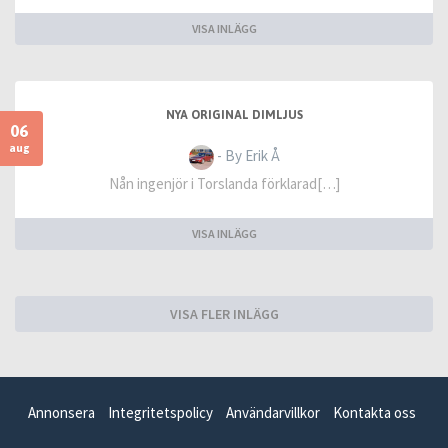
VISA INLÄGG
NYA ORIGINAL DIMLJUS
06
aug
- By Erik Å
Nån ingenjör i Torslanda förklarad[…]
VISA INLÄGG
VISA FLER INLÄGG
Annonsera
Integritetspolicy
Användarvillkor
Kontakta oss