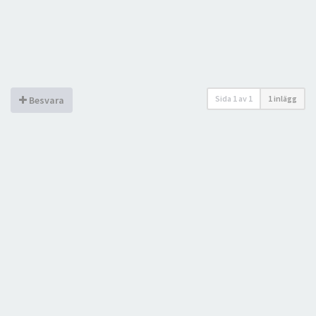
Sida
1
av
1
1 inlägg
Besvara