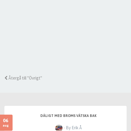
Återgå till "Övrigt"
DÅLIGT MED BROMS VÄTSKA BAK
06
aug
- By Erik Å