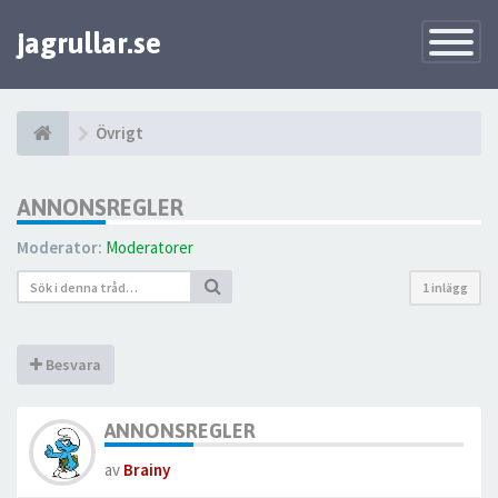
jagrullar.se
Toggle
Navigatio
Övrigt
ANNONSREGLER
Moderator:
Moderatorer
1 inlägg
Besvara
ANNONSREGLER
av
Brainy