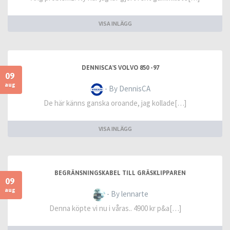
VISA INLÄGG
DENNISCA'S VOLVO 850 -97
09
aug
- By DennisCA
De här känns ganska oroande, jag kollade[…]
VISA INLÄGG
BEGRÄNSNINGSKABEL TILL GRÄSKLIPPAREN
09
aug
- By lennarte
Denna köpte vi nu i våras.. 4900 kr p&a[…]