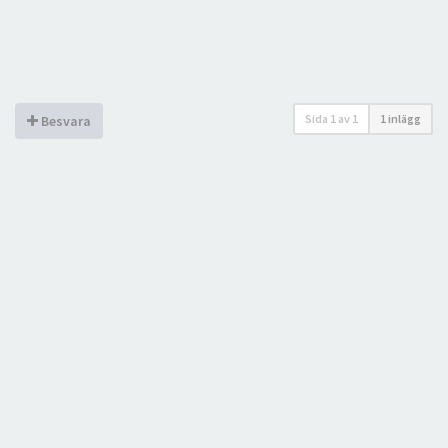
Sida
1
av
1
1 inlägg
Besvara