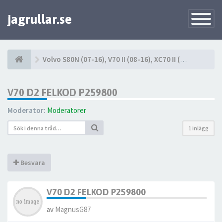
jagrullar.se
Toggle
Navigatio
Volvo S80N (07-16), V70 II (08-16), XC70 II (08-16)
V70 D2 FELKOD P259800
Moderator:
Moderatorer
1 inlägg
Besvara
V70 D2 FELKOD P259800
av
MagnusG87