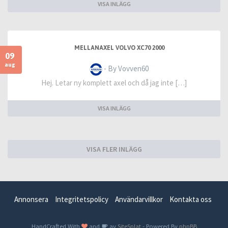
VISA INLÄGG
MELLANAXEL VOLVO XC70 2000
09
aug
- By Vovven60
Hej. Letar ny komplett axel och då jag inte […]
VISA INLÄGG
VISA FLER INLÄGG
Annonsera
Integritetspolicy
Användarvillkor
Kontakta oss
HandCrafted With
and
av
SiteSplat
- Powered By
phpBB