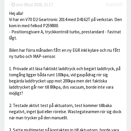
-
ons 08 jul 2026, 15:17
#1631029
Hej alla!
Vi har en V70 D2 Geartronic 2014 med D4162T på verkstan. Den
kom in med felkod P259800.
- Positionsgivare A, tryckkontroll turbo, prestandard - fastnat
lågt.
Bilen har förra månaden fått en ny EGR inkl kylare och nu fått
ny turbo och MAP-sensor.
1. Prövade att läsa faktiskt laddtryck och begärt laddtryck, på
tomgång ligger båda runt 100kpa, vid gaspådrag rör sig
begärda laddtrycket upp mot 200kpa men det faktiska
laddtrycket går ner till 80kpa, dvs vacuum, borde inte vara
möjligt?
2. Testade aktivt test på aktuatorn, test kommer tillbaka
negativt, inget ljud eller rörelse. Wastegatearmen rör sig dock
när man trycker på den manuellt.
3. Satte multimeter på kontakten in till aktuatorn, borde vara