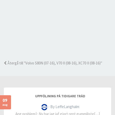
Återgå till "Volvo S80N (07-16), V70 II (08-16), XC70 II (08-16)"
UPPFÖLJNING PÅ TIDIGARE TRÅD
09
aug
- By LeffeLanghalm
Ang problem1: Ny har jag iaf gjort rent gummiliste[…]