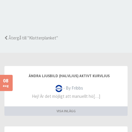
Återgå till "Klotterplanket"
ÄNDRA LJUSBILD (HALVLJUS) AKTIVT KURVLJUS
08
aug
- By Fribbs
Hej! Är det möjligt att manuellt hö[…]
VISA INLÄGG