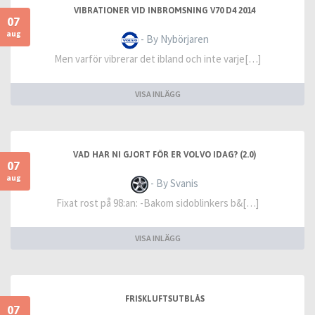
VIBRATIONER VID INBROMSNING V70 D4 2014
07
aug
- By Nybörjaren
Men varför vibrerar det ibland och inte varje[…]
VISA INLÄGG
VAD HAR NI GJORT FÖR ER VOLVO IDAG? (2.0)
07
aug
- By Svanis
Fixat rost på 98:an: -Bakom sidoblinkers b&[…]
VISA INLÄGG
FRISKLUFTSUTBLÅS
07