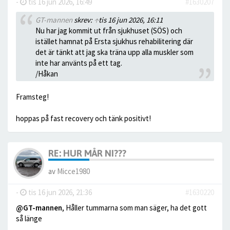
-
tis 16 jun 2026, 16:49
#1630207
GT-mannen
skrev:
↑
tis 16 jun 2026, 16:11
Nu har jag kommit ut från sjukhuset (SÖS) och
istället hamnat på Ersta sjukhus rehabilitering där
det är tänkt att jag ska träna upp alla muskler som
inte har använts på ett tag.
/Håkan
Framsteg!
hoppas på fast recovery och tänk positivt!
RE: HUR MÅR NI???
av
Micce1980
-
tis 16 jun 2026, 21:36
#1630220
@GT-mannen
, Håller tummarna som man säger, ha det gott
så länge