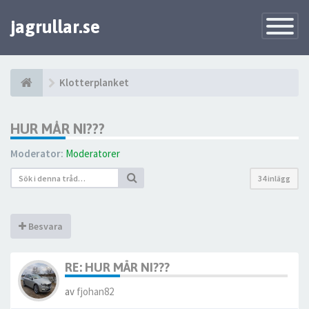
jagrullar.se
Toggle
Navigatio
Klotterplanket
HUR MÅR NI???
Moderator:
Moderatorer
34 inlägg
Besvara
RE: HUR MÅR NI???
av
fjohan82