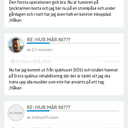
Den första operationen gick bra. Nu är tumören på
tjocktarmen borta och jag bär nu på en stomipåse och under
gårdagen och i natt har jag även haft en kateter inkopplad.
/Håkan
RE: HUR MÅR NI???
av
GT-mannen
-
tis 16 jun 2026, 16:11
#1630206
Nu har jag kommit ut från sjukhuset (SÖS) och istället hamnat
på Ersta sjukhus rehabilitering där det är tänkt att jag ska
träna upp alla muskler som inte har använts på ett tag.
/Håkan
RE: HUR MÅR NI???
av
UnleashFusion