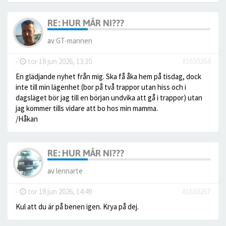
RE: HUR MÅR NI???
av
GT-mannen
-
tor 18 jun 2026, 13:30
#1630264
En glädjande nyhet från mig. Ska få åka hem på tisdag, dock
inte till min lägenhet (bor på två trappor utan hiss och i
dagsläget bör jag till en början undvika att gå i trappor) utan
jag kommer tills vidare att bo hos min mamma.
/Håkan
RE: HUR MÅR NI???
av
lennarte
-
tor 18 jun 2026, 14:49
#1630267
Kul att du är på benen igen. Krya på dej.