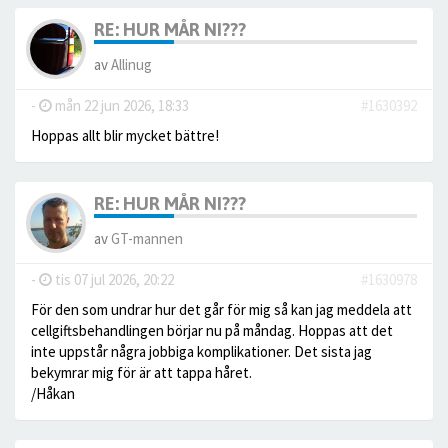
RE: HUR MÅR NI???
av
Allinug
-
mån 22 jun 2026, 18:33
#1630392
Hoppas allt blir mycket bättre!
RE: HUR MÅR NI???
av
GT-mannen
-
tis 07 jul 2026, 20:22
#1630978
För den som undrar hur det går för mig så kan jag meddela att
cellgiftsbehandlingen börjar nu på måndag. Hoppas att det
inte uppstår några jobbiga komplikationer. Det sista jag
bekymrar mig för är att tappa håret.
/Håkan