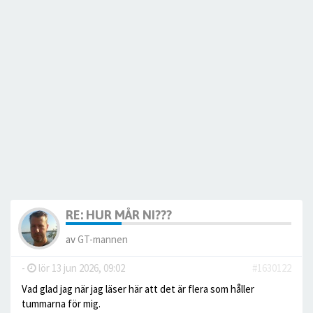
RE: HUR MÅR NI???
av
GT-mannen
-
lör 13 jun 2026, 09:02
#1630122
Vad glad jag när jag läser här att det är flera som håller
tummarna för mig.