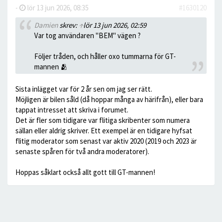
-
lör 13 jun 2026, 08:35
#1630120
Damien
skrev:
↑
lör 13 jun 2026, 02:59
Var tog användaren "BEM" vägen ?
Följer tråden, och håller oxo tummarna för GT-
mannen 🫂
Sista inlägget var för 2 år sen om jag ser rätt.
Möjligen är bilen såld (då hoppar många av härifrån), eller bara
tappat intresset att skriva i forumet.
Det är fler som tidigare var flitiga skribenter som numera
sällan eller aldrig skriver. Ett exempel är en tidigare hyfsat
flitig moderator som senast var aktiv 2020 (2019 och 2023 är
senaste spåren för två andra moderatorer).
Hoppas såklart också allt gott till GT-mannen!