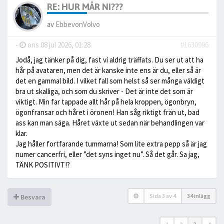
RE: HUR MÅR NI???
av
EbbevonVolvo
-
ons 08 jul 2026, 01:28
#1630996
Jodå, jag tänker på dig, fast vi aldrig träffats. Du ser ut att ha
hår på avataren, men det är kanske inte ens är du, eller så är
det en gammal bild. I vilket fall som helst så ser många väldigt
bra ut skalliga, och som du skriver - Det är inte det som är
viktigt. Min far tappade allt hår på hela kroppen, ögonbryn,
ögonfransar och håret i öronen! Han såg riktigt frän ut, bad
ass kan man säga. Håret växte ut sedan när behandlingen var
klar.
Jag håller fortfarande tummarna! Som lite extra pepp så är jag
numer cancerfri, eller ”det syns inget nu”. Så det går. Sa jag,
TÄNK POSITIVT!?
Sida
3
av
4
34 inlägg
Besvara