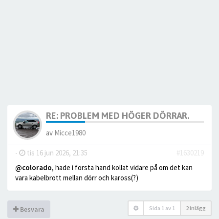
RE: PROBLEM MED HÖGER DÖRRAR.
av
Micce1980
-
tis 16 jun 2026, 21:35
#1630219
@colorado
, hade i första hand kollat vidare på om det kan
vara kabelbrott mellan dörr och kaross(?)
Sida
1
av
1
2 inlägg
Besvara