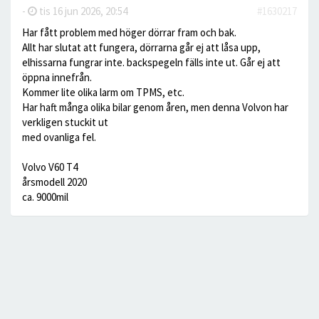
-
tis 16 jun 2026, 20:54
#1630217
Har fått problem med höger dörrar fram och bak.
Allt har slutat att fungera, dörrarna går ej att låsa upp,
elhissarna fungrar inte. backspegeln fälls inte ut. Går ej att
öppna innefrån.
Kommer lite olika larm om TPMS, etc.
Har haft många olika bilar genom åren, men denna Volvon har
verkligen stuckit ut
med ovanliga fel.
Volvo V60 T4
årsmodell 2020
ca. 9000mil