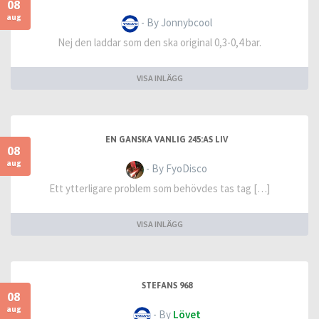
08
aug
- By Jonnybcool
Nej den laddar som den ska original 0,3-0,4 bar.
VISA INLÄGG
EN GANSKA VANLIG 245:AS LIV
08
aug
- By FyoDisco
Ett ytterligare problem som behövdes tas tag […]
VISA INLÄGG
STEFANS 968
08
aug
- By
Lövet