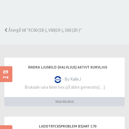
Återgå till "XC60 (18-), V60(19-), S60 (20-)"
ÄNDRA LJUSBILD (HALVLJUS) AKTIVT KURVLJUS
09
aug
- By KalleJ
Brukade vara 6mm hex på äldre generatio[…]
VISA INLÄGG
LADDTRYCKSPROBLEM B5244T C70