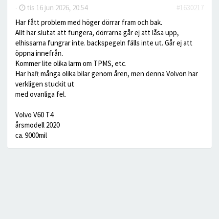
-
tis 16 jun 2026, 20:54
#1630217
Har fått problem med höger dörrar fram och bak.
Allt har slutat att fungera, dörrarna går ej att låsa upp,
elhissarna fungrar inte. backspegeln fälls inte ut. Går ej att
öppna innefrån.
Kommer lite olika larm om TPMS, etc.
Har haft många olika bilar genom åren, men denna Volvon har
verkligen stuckit ut
med ovanliga fel.
Volvo V60 T4
årsmodell 2020
ca. 9000mil