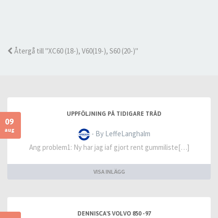
Återgå till "XC60 (18-), V60(19-), S60 (20-)"
UPPFÖLJNING PÅ TIDIGARE TRÅD
09
aug
- By LeffeLanghalm
Ang problem1: Ny har jag iaf gjort rent gummiliste[…]
VISA INLÄGG
DENNISCA'S VOLVO 850 -97