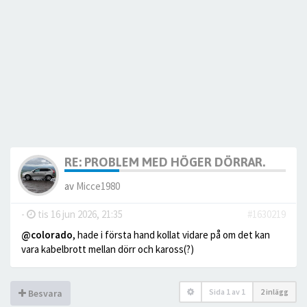
RE: PROBLEM MED HÖGER DÖRRAR.
av
Micce1980
-
tis 16 jun 2026, 21:35
#1630219
@colorado
, hade i första hand kollat vidare på om det kan
vara kabelbrott mellan dörr och kaross(?)
Sida
1
av
1
2 inlägg
Besvara