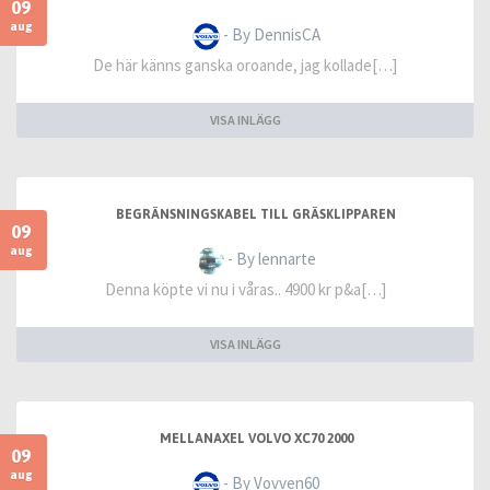
09
aug
- By DennisCA
De här känns ganska oroande, jag kollade[…]
VISA INLÄGG
BEGRÄNSNINGSKABEL TILL GRÄSKLIPPAREN
09
aug
- By lennarte
Denna köpte vi nu i våras.. 4900 kr p&a[…]
VISA INLÄGG
MELLANAXEL VOLVO XC70 2000
09
aug
- By Vovven60