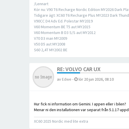
/Lennart
Kör nu: V90 T6 Recharge Nordic Edition MY2026 Dark Pla
Tidigare ägt: XC60 T6 Recharge Plus MY2023 Dark Thund
V90CC D4 Adv Ed. Polestar MY2019
V60 Momentum BE T5 aut MY2015
V60 Momentum B D3 S/S aut MY2012
V70 D3 man MY2009
V50 D5 aut MY2008
S60 2,4T MY2002 BE
RE: VOLVO CAR UX
av
Edwe
-
lör 20 jun 2026, 08:10
Hur fick ni information om Gemini. I appen eller i bilen?
Menar ni den installationen var separat från 5.1.17 upp
XC60 2025 Nordic med lite extra