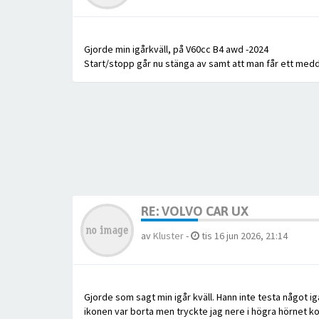
Gjorde min igårkväll, på V60cc B4 awd -2024
Start/stopp går nu stänga av samt att man får ett medde
RE: VOLVO CAR UX
av
Kluster
-
tis 16 jun 2026, 21:14
Gjorde som sagt min igår kväll. Hann inte testa något i
ikonen var borta men tryckte jag nere i högra hörnet k