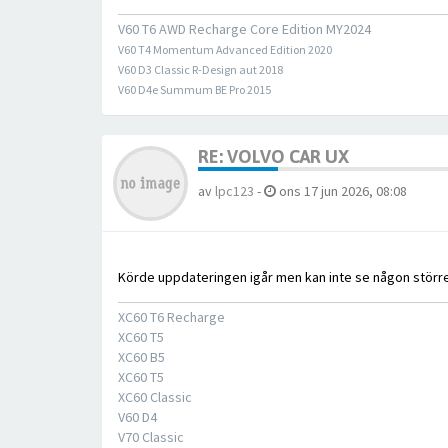
V60 T6 AWD Recharge Core Edition MY2024
V60 T4 Momentum Advanced Edition 2020
V60 D3 Classic R-Design aut 2018
V60 D4e Summum BE Pro 2015
RE: VOLVO CAR UX
av
lpc123
-
ons 17 jun 2026, 08:08
Körde uppdateringen igår men kan inte se någon större 
XC60 T6 Recharge
XC60 T5
XC60 B5
XC60 T5
XC60 Classic
V60 D4
V70 Classic