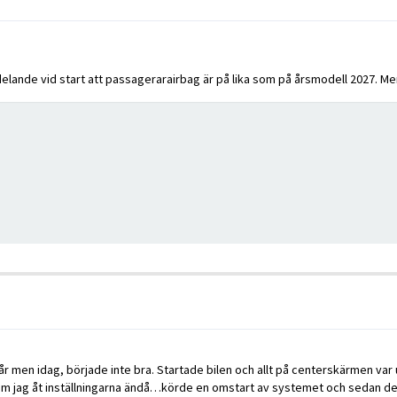
lande vid start att passagerarairbag är på lika som på årsmodell 2027. Mer 
går men idag, började inte bra. Startade bilen och allt på centerskärmen va
om jag åt inställningarna ändå…körde en omstart av systemet och sedan des