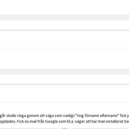
g igår skulle ringa genom att säga som vanligt ”ring förnamn efternamn” fick 
pplades. Fick nu mail från Google som bl.a. säger att har man installerat Gem