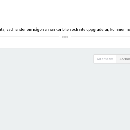
änta, vad händer om någon annan kör bilen och inte uppgraderar, kommer m
Alternativ
222 in