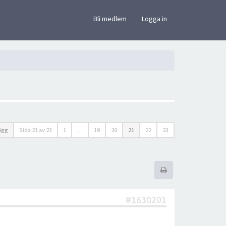
×
Bli medlem
Logga in
lägg
Sida
21
av
23
1
…
19
20
21
22
23
#1630201