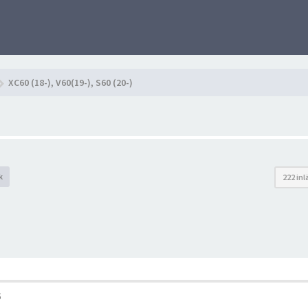
XC60 (18-), V60(19-), S60 (20-)
k
222 in
5