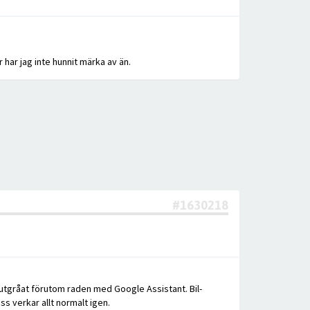
har jag inte hunnit märka av än.
#1630218
r utgråat förutom raden med Google Assistant. Bil-
s verkar allt normalt igen.