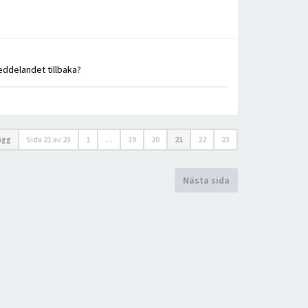
eddelandet tillbaka?
lägg
Sida
21
av
23
1
…
19
20
21
22
23
Nästa sida