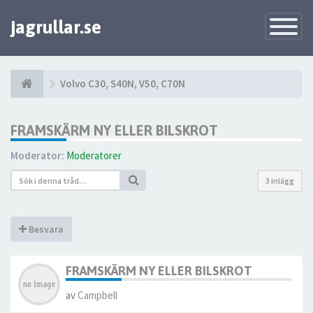
jagrullar.se
Toggle
Navigatio
Volvo C30, S40N, V50, C70N
FRAMSKÄRM NY ELLER BILSKROT
Moderator:
Moderatorer
3 inlägg
Besvara
FRAMSKÄRM NY ELLER BILSKROT
av
Campbell