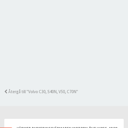
Återgå till "Volvo C30, S40N, V50, C70N"