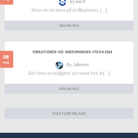
- By kievY
Sitter en vit skruv på strålkastaren, […]
VISA INLÄGG
VIBRATIONER VID INBROMSNING V70 D4 2014
08
aug
- By Jallemet
Det finns en möjlighet att navet inte är[…]
VISA INLÄGG
VISA FLER INLÄGG