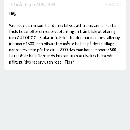
-
mån 15 jun 2026, 19:09
#1630184
Hej,
V50 2007 och ni som har denna bil vet att framskärmar rostar
frisk. Letar efter en reservdel antingen från bilskrot eller ny
(tex AUTODOC). Sjuka är fraktkostnaden när man beställer ny
(närmare 1500) och bilskroten måste ha koll på detta tillägg
när reservdelar går för cirka 2000 dvs man kanske sparar 500.
Letat över hela Norrlands kusten utan att lyckas hitta nåt
pålitligt (dvs reserv utan rost). Tips?