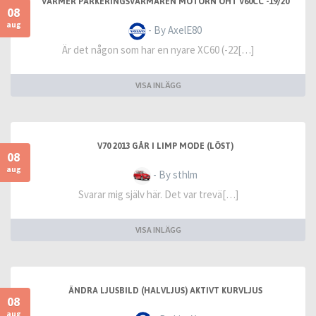
VÄRMER PARKERINGSVÄRMAREN MOTORN ÖHT V60CC -19/20
08
aug
- By AxelE80
Är det någon som har en nyare XC60 (-22[…]
VISA INLÄGG
V70 2013 GÅR I LIMP MODE (LÖST)
08
aug
- By sthlm
Svarar mig själv här. Det var trevä[…]
VISA INLÄGG
ÄNDRA LJUSBILD (HALVLJUS) AKTIVT KURVLJUS
08
aug