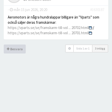
-
mån 15 jun 2026, 20:20
#1630187
Aeromotors är några hundralappar billigare än "Vparts" som
också säljer deras framskärmar:
https://vparts.se/se/framskarm-till-vol ... 20702.html
/
https://vparts.se/se/framskarm-till-vol ... 20701.html
Sida
1
av
1
3 inlägg
Besvara