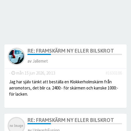
RE: FRAMSKÄRM NY ELLER BILSKROT
av
Jallemet
-
mån 15 jun 2026, 20:13
#1630186
Jag har själv tänkt att beställa en Klokkerholmskärm från
aeromotors, det blir ca. 2400:- för skärmen och kanske 1000:-
för lacken.
RE: FRAMSKÄRM NY ELLER BILSKROT
av
UnleashFusion