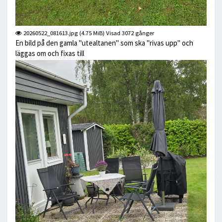
20260522_081613.jpg (4.75 MiB) Visad 3072 gånger
En bild på den gamla "utealtanen" som ska "rivas upp" och
läggas om och fixas till