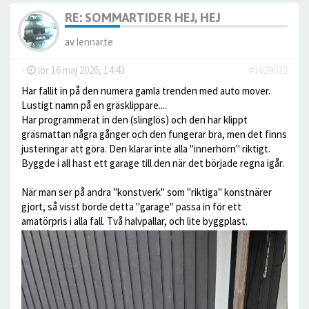
RE: SOMMARTIDER HEJ, HEJ
av
lennarte
-
lör 16 maj 2026, 14:43
#1629032
Har fallit in på den numera gamla trenden med auto mover.
Lustigt namn på en gräsklippare....
Har programmerat in den (slinglös) och den har klippt
gräsmattan några gånger och den fungerar bra, men det finns
justeringar att göra. Den klarar inte alla "innerhörn" riktigt.
Byggde i all hast ett garage till den när det började regna igår.
När man ser på andra "konstverk" som "riktiga" konstnärer
gjort, så visst borde detta "garage" passa in för ett
amatörpris i alla fall. Två halvpallar, och lite byggplast.