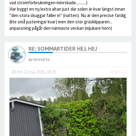
vad strömförbrukningen minrskade...........)
Har byggt en ny/extra altan just där solen är kvar längst innan
"den stora skuggar faller in" (natten). Nu är den precise färdig
(lite små justeringar kvar) men den stör gräsklipparen...
anpassning pågår den närmaste veckan (mjukare hörn)
RE: SOMMARTIDER HEJ, HEJ
av
lennarte
-
fre 22 maj 2026, 08:20
#1629272