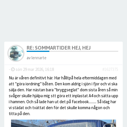
RE: SOMMARTIDER HEJ, HEJ
av
lennarte
-
sön 29 mar 2026, 16:18
#1627375
Nu är våren definitivt här. Har hålltpå hela eftermiddagen med
att "göra iordning" båten. Den kom aldrig i sjön i fjor och vi ska
sälja den. Har nästan bara "bryggseglat" dom sista åren så min
svåger skulle hjälpa mig stt göra ett inplastat A4 och sätta upp
i hamnen. Och så lade han ut det på Facebook......... Så idag har
vi städat och tvättat den för det skulle komma någon och
titta på den.