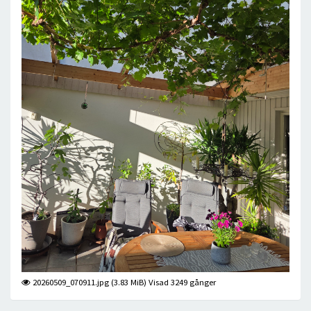
20260509_070911.jpg (3.83 MiB) Visad 3249 gånger