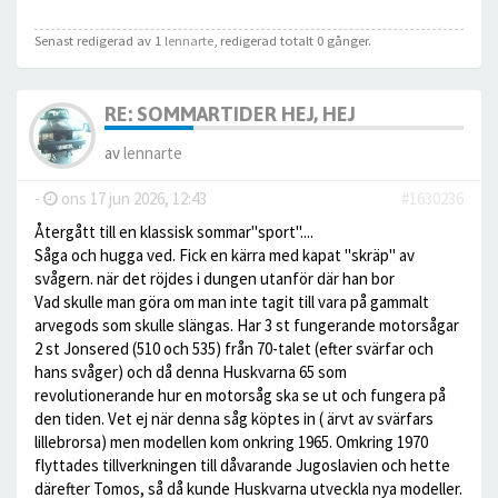
Senast redigerad av 1
lennarte
, redigerad totalt 0 gånger.
RE: SOMMARTIDER HEJ, HEJ
av
lennarte
-
ons 17 jun 2026, 12:43
#1630236
Återgått till en klassisk sommar"sport"....
Såga och hugga ved. Fick en kärra med kapat "skräp" av
svågern. när det röjdes i dungen utanför där han bor
Vad skulle man göra om man inte tagit till vara på gammalt
arvegods som skulle slängas. Har 3 st fungerande motorsågar
2 st Jonsered (510 och 535) från 70-talet (efter svärfar och
hans svåger) och då denna Huskvarna 65 som
revolutionerande hur en motorsåg ska se ut och fungera på
den tiden. Vet ej när denna såg köptes in ( ärvt av svärfars
lillebrorsa) men modellen kom onkring 1965. Omkring 1970
flyttades tillverkningen till dåvarande Jugoslavien och hette
därefter Tomos, så då kunde Huskvarna utveckla nya modeller.