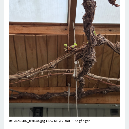
20260402_091644.jpg (2.52 MiB) Visad 3972 gånger