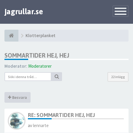
jagrullar.se
Toggle
Navigatio
Klotterplanket
SOMMARTIDER HEJ, HEJ
Moderator:
Moderatorer
22 inlägg
Besvara
RE: SOMMARTIDER HEJ, HEJ
av
lennarte