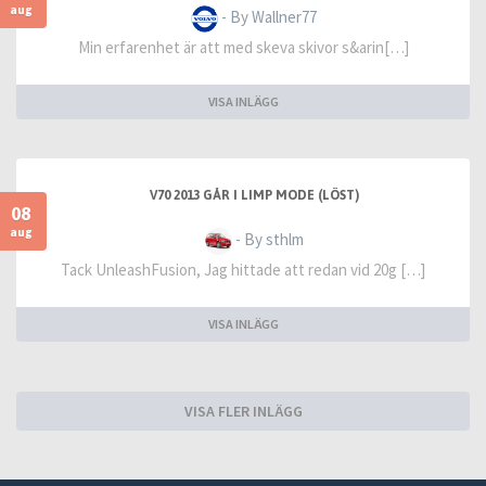
aug
- By Wallner77
Min erfarenhet är att med skeva skivor s&arin[…]
VISA INLÄGG
V70 2013 GÅR I LIMP MODE (LÖST)
08
aug
- By sthlm
Tack UnleashFusion, Jag hittade att redan vid 20g […]
VISA INLÄGG
VISA FLER INLÄGG