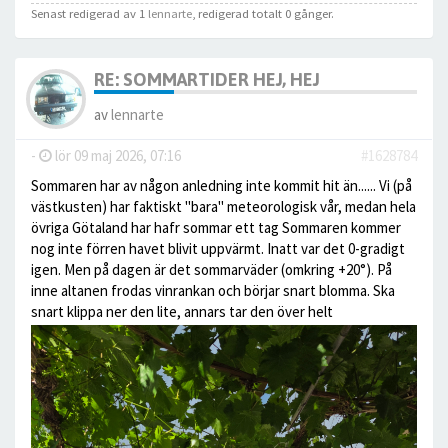
Senast redigerad av 1
lennarte
, redigerad totalt 0 gånger.
RE: SOMMARTIDER HEJ, HEJ
av
lennarte
-
lör 09 maj 2026, 07:16
#1628784
Sommaren har av någon anledning inte kommit hit än...... Vi (på
västkusten) har faktiskt "bara" meteorologisk vår, medan hela
övriga Götaland har hafr sommar ett tag Sommaren kommer
nog inte förren havet blivit uppvärmt. Inatt var det 0-gradigt
igen. Men på dagen är det sommarväder (omkring +20°). På
inne altanen frodas vinrankan och börjar snart blomma. Ska
snart klippa ner den lite, annars tar den över helt