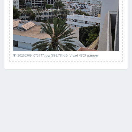
20260309_073747.jpg (898.78 KiB) Visad 4803 gånger