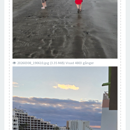
20260308_190610.jpg (3.35 MiB) Visad 4803 gånger