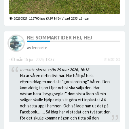
20260527_115700.jpg (3.97 MiB) Visad 2633 gånger
RE: SOMMARTIDER HEJ, HEJ
av
lennarte
-
mån 15 jun 2026, 18:37
#1630183
lennarte
skrev:
↑
sön 29 mar 2026, 16:18
Nu är våren definitivt här. Har hålltpå hela
eftermiddagen med att "göra iordning" båten. Den
kom aldrig i sjön i fjor och vi ska sälja den. Har
nästan bara "bryggseglat" dom sista åren så min
svåger skulle hjälpa mig stt göra ett inplastat A4
och sätta upp i hamnen. Och så lade han ut det på
Facebook......... Så idag har vi städat och tvättat den
för det skulle komma någon och titta på den.