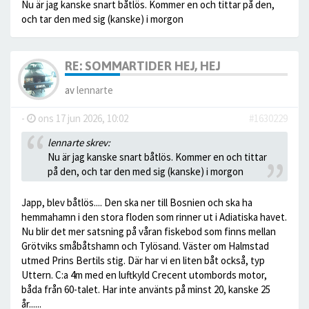
Nu är jag kanske snart båtlös. Kommer en och tittar på den,
och tar den med sig (kanske) i morgon
RE: SOMMARTIDER HEJ, HEJ
av
lennarte
-
ons 17 jun 2026, 10:02
#1630229
lennarte skrev:
Nu är jag kanske snart båtlös. Kommer en och tittar
på den, och tar den med sig (kanske) i morgon
Japp, blev båtlös.... Den ska ner till Bosnien och ska ha
hemmahamn i den stora floden som rinner ut i Adiatiska havet.
Nu blir det mer satsning på våran fiskebod som finns mellan
Grötviks småbåtshamn och Tylösand. Väster om Halmstad
utmed Prins Bertils stig. Där har vi en liten båt också, typ
Uttern. C:a 4m med en luftkyld Crecent utombords motor,
båda från 60-talet. Har inte använts på minst 20, kanske 25
år......