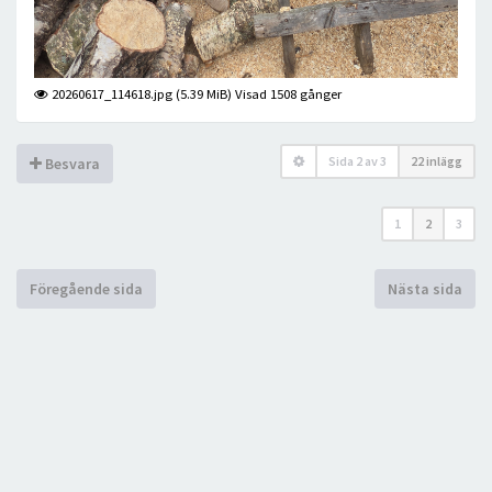
20260617_114618.jpg (5.39 MiB) Visad 1508 gånger
Sida
2
av
3
22 inlägg
Besvara
1
2
3
Föregående sida
Nästa sida