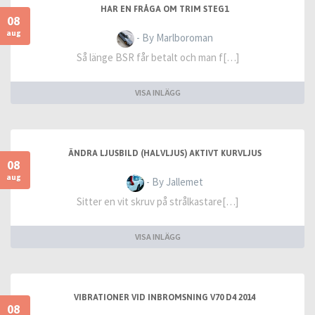
HAR EN FRÅGA OM TRIM STEG1
08
aug
- By Marlboroman
Så länge BSR får betalt och man f[…]
VISA INLÄGG
ÄNDRA LJUSBILD (HALVLJUS) AKTIVT KURVLJUS
08
aug
- By Jallemet
Sitter en vit skruv på strålkastare[…]
VISA INLÄGG
VIBRATIONER VID INBROMSNING V70 D4 2014
08