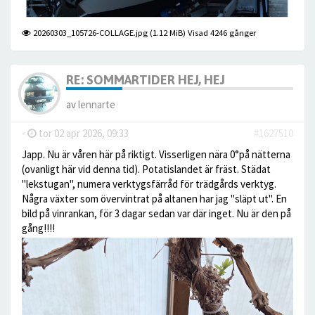
20260303_105726-COLLAGE.jpg (1.12 MiB) Visad 4246 gånger
RE: SOMMARTIDER HEJ, HEJ
av
lennarte
-
tor 02 apr 2026, 09:33
#1627510
Japp. Nu är våren här på riktigt. Visserligen nära 0°på nätterna
(ovanligt här vid denna tid). Potatislandet är fräst. Städat
"lekstugan", numera verktygsfärråd för trädgårds verktyg.
Några växter som övervintrat på altanen har jag "släpt ut". En
bild på vinrankan, för 3 dagar sedan var där inget. Nu är den på
gång!!!!