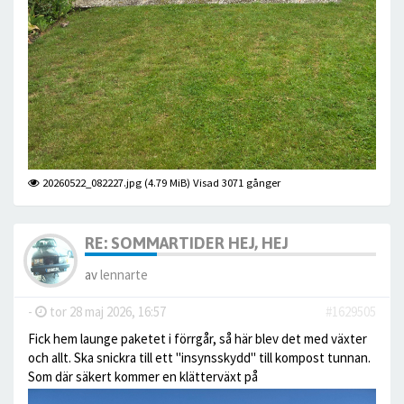
20260522_082227.jpg (4.79 MiB) Visad 3071 gånger
RE: SOMMARTIDER HEJ, HEJ
av
lennarte
-
tor 28 maj 2026, 16:57
#1629505
Fick hem launge paketet i förrgår, så här blev det med växter
och allt. Ska snickra till ett "insynsskydd" till kompost tunnan.
Som där säkert kommer en klätterväxt på