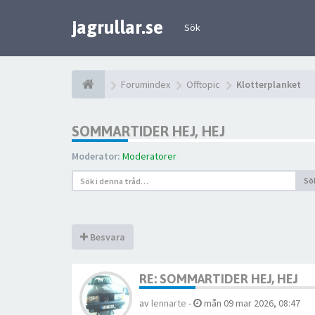
jagrullar.se
Sök
Forumindex
Offtopic
Klotterplanket
SOMMARTIDER HEJ, HEJ
Moderator:
Moderatorer
Sö
Besvara
RE: SOMMARTIDER HEJ, HEJ
av
lennarte
-
mån 09 mar 2026, 08:47