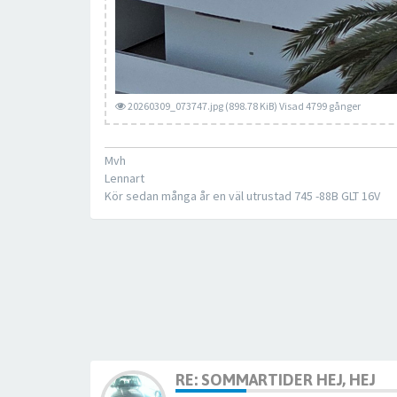
20260309_073747.jpg (898.78 KiB) Visad 4799 gånger
Mvh
Lennart
Kör sedan många år en väl utrustad 745 -88B GLT 16V
RE: SOMMARTIDER HEJ, HEJ