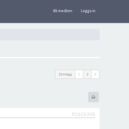
×
Bli medlem
Logga in
22 inlägg
1
2
3
#1626348