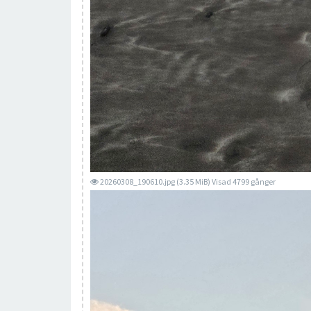
20260308_190610.jpg (3.35 MiB) Visad 4799 gånger