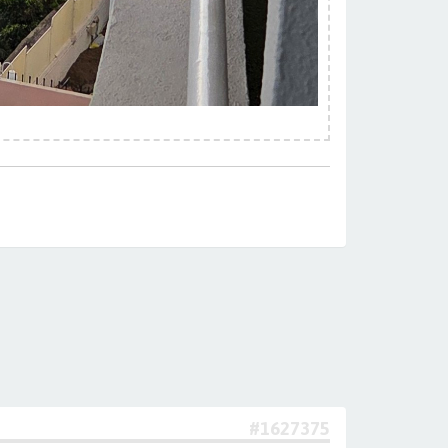
#1627375