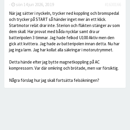
-
sön 14 jun 2026, 20:19
#1630166
När jag sätter i nyckeln, trycker ned koppling och bromspedal
och trycker på START så händer inget mer än ett klick.
Startmotor relät drar inte. Sterion och fläkten stänger av som
dem skall. Har provat med båda nycklar samt dra ur
batteripolen 3 timmar. Jag hade felkod U100 Aktiv men den
gick att kvittera. Jag hade av batteripolen innan detta. Nu har
jag inga larm. Jag har kollat alla säkringar i motorutrymmet.
Detta hände efter jag bytte magnetkoppling på AC
kompressorn. Var där omkring och brötade, men var försiktig.
Några förslag hur jag skall fortsätta felsökningen?