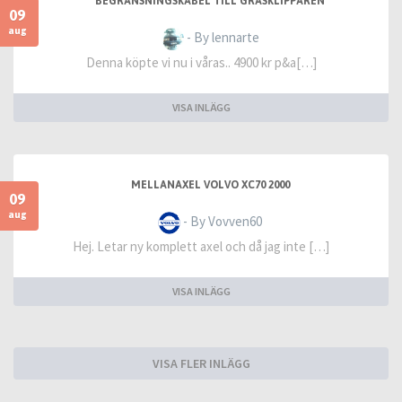
BEGRÄNSNINGSKABEL TILL GRÄSKLIPPAREN
09
aug
- By lennarte
Denna köpte vi nu i våras.. 4900 kr p&a[…]
VISA INLÄGG
MELLANAXEL VOLVO XC70 2000
09
aug
- By Vovven60
Hej. Letar ny komplett axel och då jag inte […]
VISA INLÄGG
VISA FLER INLÄGG