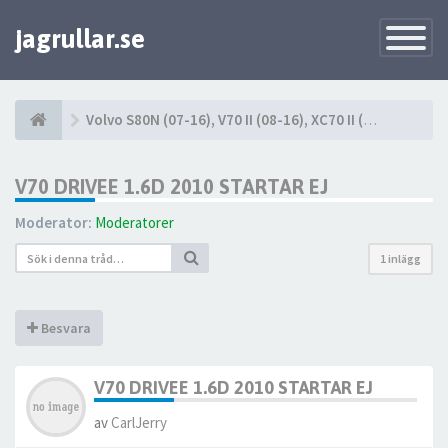
jagrullar.se
Toggle
Navigatio
Volvo S80N (07-16), V70 II (08-16), XC70 II (08-16)
V70 DRIVEE 1.6D 2010 STARTAR EJ
Moderator:
Moderatorer
1 inlägg
Besvara
V70 DRIVEE 1.6D 2010 STARTAR EJ
av
CarlJerry