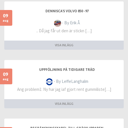
DENNISCA'S VOLVO 850 -97
09
aug
- By Erik Å
.. Då jag får ut den är stickn […]
VISA INLÄGG
UPPFÖLJNING PÅ TIDIGARE TRÅD
09
aug
- By LeffeLanghalm
Ang problem1: Ny har jag iaf gjort rent gummiliste[…]
VISA INLÄGG