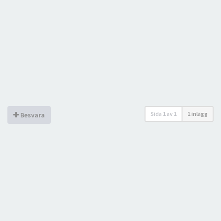
Sida
1
av
1
1 inlägg
Besvara