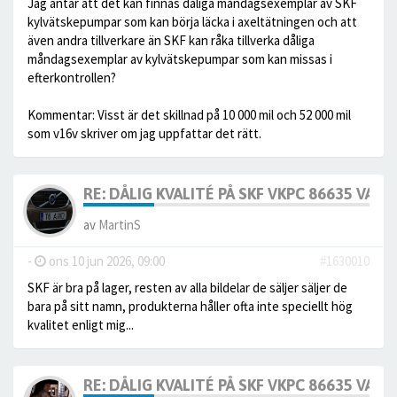
Jag antar att det kan finnas dåliga måndagsexemplar av SKF
kylvätskepumpar som kan börja läcka i axeltätningen och att
även andra tillverkare än SKF kan råka tillverka dåliga
måndagsexemplar av kylvätskepumpar som kan missas i
efterkontrollen?
Kommentar: Visst är det skillnad på 10 000 mil och 52 000 mil
som v16v skriver om jag uppfattar det rätt.
RE: DÅLIG KVALITÉ PÅ SKF VKPC 86635 VA
av
MartinS
-
ons 10 jun 2026, 09:00
#1630010
SKF är bra på lager, resten av alla bildelar de säljer säljer de
bara på sitt namn, produkterna håller ofta inte speciellt hög
kvalitet enligt mig...
RE: DÅLIG KVALITÉ PÅ SKF VKPC 86635 VA