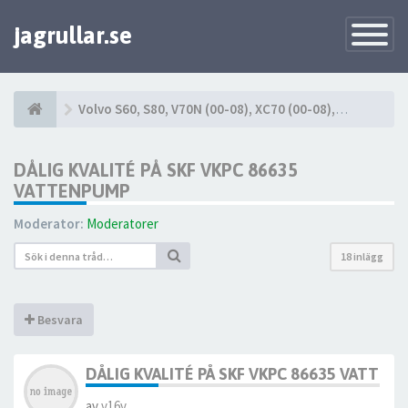
jagrullar.se
Toggle
Navigatio
Volvo S60, S80, V70N (00-08), XC70 (00-08), XC90 (03-14)
DÅLIG KVALITÉ PÅ SKF VKPC 86635
VATTENPUMP
Moderator:
Moderatorer
18 inlägg
Besvara
DÅLIG KVALITÉ PÅ SKF VKPC 86635 VATTE
av
v16v