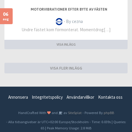
MOTORVIBRATIONER EFTER BYTE AV FÄSTEN
06
aug
- By cezna
Undre fästet kom förmonterat. Momentdrog[…]
VISA INLÄGG
VISA FLER INLÄGG
Annonsera
Integritetspolicy
Användarvillkor
Kontakta oss
HandCrafted With
and
av
SiteSplat
- Powered By
phpBB
- Alla tidsangivelser är UTC+02:00 Europe/Stockholm -
Time: 0.039s
|
Queries:
65
| Peak Memory Usage: 2.8 MiB