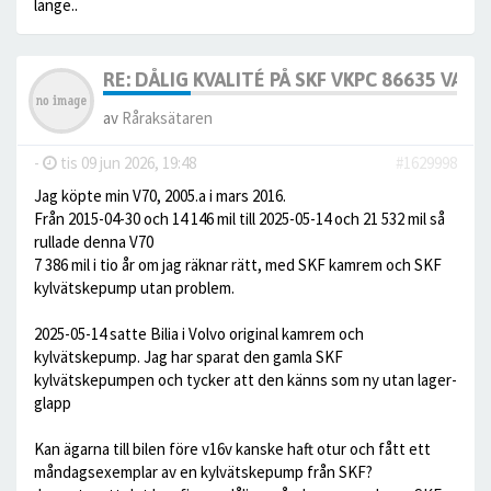
länge..
RE: DÅLIG KVALITÉ PÅ SKF VKPC 86635 VA
av
Råraksätaren
-
tis 09 jun 2026, 19:48
#1629998
Jag köpte min V70, 2005.a i mars 2016.
Från 2015-04-30 och 14 146 mil till 2025-05-14 och 21 532 mil så
rullade denna V70
7 386 mil i tio år om jag räknar rätt, med SKF kamrem och SKF
kylvätskepump utan problem.
2025-05-14 satte Bilia i Volvo original kamrem och
kylvätskepump. Jag har sparat den gamla SKF
kylvätskepumpen och tycker att den känns som ny utan lager-
glapp
Kan ägarna till bilen före v16v kanske haft otur och fått ett
måndagsexemplar av en kylvätskepump från SKF?