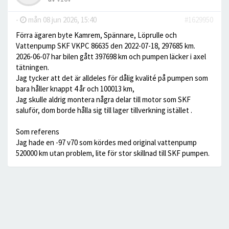
-
mån 08 jun 2026, 15:40
#1629950
Förra ägaren byte Kamrem, Spännare, Löprulle och
Vattenpump SKF VKPC 86635 den 2022-07-18, 297685 km.
2026-06-07 har bilen gått 397698 km och pumpen läcker i axel
tätningen.
Jag tycker att det är alldeles för dålig kvalité på pumpen som
bara håller knappt 4 år och 100013 km,
Jag skulle aldrig montera några delar till motor som SKF
saluför, dom borde hålla sig till lager tillverkning istället .
Som referens
Jag hade en -97 v70 som kördes med original vattenpump
520000 km utan problem, lite för stor skillnad till SKF pumpen.