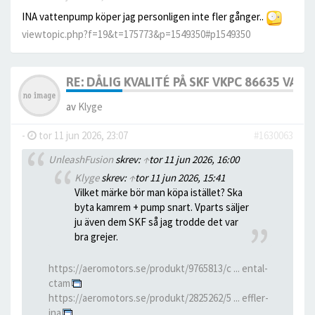
INA vattenpump köper jag personligen inte fler gånger..
viewtopic.php?f=19&t=175773&p=1549350#p1549350
RE: DÅLIG KVALITÉ PÅ SKF VKPC 86635 VA
av
Klyge
-
tor 11 jun 2026, 23:07
#1630063
UnleashFusion
skrev:
↑
tor 11 jun 2026, 16:00
Klyge
skrev:
↑
tor 11 jun 2026, 15:41
Vilket märke bör man köpa istället? Ska
byta kamrem + pump snart. Vparts säljer
ju även dem SKF så jag trodde det var
bra grejer.
https://aeromotors.se/produkt/9765813/c ... ental-
ctam
https://aeromotors.se/produkt/2825262/5 ... effler-
ina