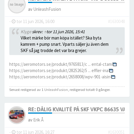
av
UnleashFusion
-
tor 11 jun 2026, 16:00
#1630048
Klyge
skrev:
↑
tor 11 jun 2026, 15:41
Vilket märke bör man köpa istället? Ska byta
kamrem + pump snart. Vparts säljer ju även dem
SKF så jag trodde det var bra grejer.
https://aeromotors.se/produkt/9765813/c ... ental-ctam
https://aeromotors.se/produkt/2825262/5 ... effler-ina
https://aeromotors.se/produkt/2658008/wpv-901-aisin
Senast redigerad av 1
UnleashFusion
, redigerad totalt 0 gånger.
RE: DÅLIG KVALITÉ PÅ SKF VKPC 86635 VA
av
Erik Å
-
tor 11 jun 2026, 16:27
#1630051