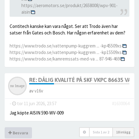
https://aeromotors.se/produkt/2658008/wpv-901-
aisin
Contitech kanske kan vara något. Ser att Trodo även har
satser från Gates och Bosch. Har någon erfarenhet av dem?
https://www.trodo.se/vattenpump-kuggrem ... -kp45509xs
https://www.trodo.se/vattenpump-kuggrem ... -kp15509xs
https://www.trodo.se/kamremssats-med-va ... 87-946-469
RE: DÅLIG KVALITÉ PÅ SKF VKPC 86635 VA
av
v16v
-
tor 11 jun 2026, 23:57
#1630064
Jag köpte AISIN 590-WV-009
Sida
1
av
2
18 inlägg
Besvara