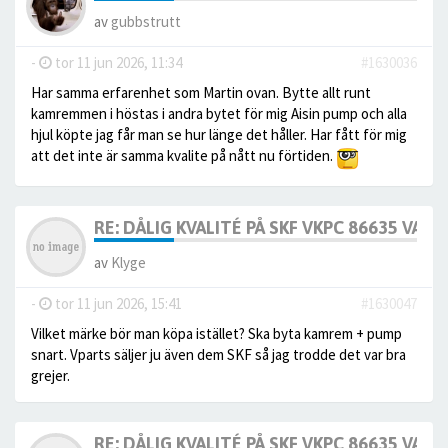
av
gubbstrutt
-
tor 11 jun 2026, 11:34
#1630036
Har samma erfarenhet som Martin ovan. Bytte allt runt
kamremmen i höstas i andra bytet för mig Aisin pump och alla
hjul köpte jag får man se hur länge det håller. Har fått för mig
att det inte är samma kvalite på nått nu förtiden.
RE: DÅLIG KVALITÉ PÅ SKF VKPC 86635 VA
av
Klyge
-
tor 11 jun 2026, 15:41
#1630047
Vilket märke bör man köpa istället? Ska byta kamrem + pump
snart. Vparts säljer ju även dem SKF så jag trodde det var bra
grejer.
RE: DÅLIG KVALITÉ PÅ SKF VKPC 86635 VA