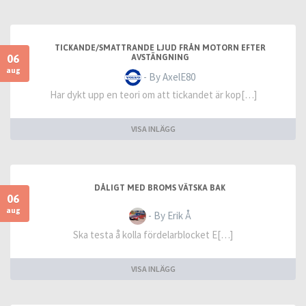
TICKANDE/SMATTRANDE LJUD FRÅN MOTORN EFTER
06
AVSTÄNGNING
aug
- By AxelE80
Har dykt upp en teori om att tickandet är kop[…]
VISA INLÄGG
DÅLIGT MED BROMS VÄTSKA BAK
06
aug
- By Erik Å
Ska testa å kolla fördelarblocket E[…]
VISA INLÄGG