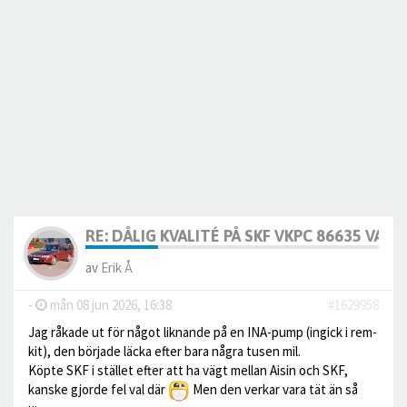
RE: DÅLIG KVALITÉ PÅ SKF VKPC 86635 VA
av
Erik Å
-
mån 08 jun 2026, 16:38
#1629958
Jag råkade ut för något liknande på en INA-pump (ingick i rem-
kit), den började läcka efter bara några tusen mil.
Köpte SKF i stället efter att ha vägt mellan Aisin och SKF,
kanske gjorde fel val där
Men den verkar vara tät än så