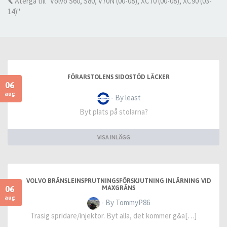
Återgå till "Volvo S60, S80, V70N (00-08), XC70 (00-08), XC90 (03-
14)"
FÖRARSTOLENS SIDOSTÖD LÄCKER
06
aug
- By least
Byt plats på stolarna?
VISA INLÄGG
VOLVO BRÄNSLEINSPRUTNINGSFÖRSKJUTNING INLÄRNING VID
06
MAXGRÄNS
aug
- By TommyP86
Trasig spridare/injektor. Byt alla, det kommer g&a[…]