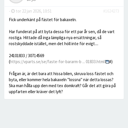
-
tor 22 jan 2026, 10:51
#1624273
Fick underkänt på fästet för bakaxeln.
Har funderat på att byta dessa för ett par år sen, då de vart
rostiga. Hittade då inga lämpliga nya ersättningar, så
rostskyddade istället, men det höll inte för evigt....
24101833 / 30714569
(
https://vparts.se/se/faste-for-bararm-b ... 01833.html
#)
Frågan är, är det bara att hissa bilen, skruva loss fästet och
byta, eller kommer hela bakaxeln "lossna" när detta lossas?
Ska man hålla upp den med tex domkraft? Går det att göra på
uppfarten eller kräver det lyft?