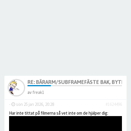
RE: BÄRARM/SUBFRAMEFÄSTE BAK, BYTE, 
av
freak1
-
sön 25 jan 2026, 20:28
#1624496
Har inte tittat på filmerna så vet inte om de hjälper dig: