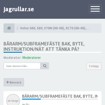
jagrullar.se
Toggle
Navigatio
Volvo S60, S80, V70N (00-08), XC70 (00-08), XC90 (03-14)
BÄRARM/SUBFRAMEFÄSTE BAK, BYTE,
INSTRUKTION/NÅT ATT TÄNKA PÅ?
Moderator:
Moderatorer
5 inlägg
Besvara
BÄRARM/SUBFRAMEFÄSTE BAK, BYTE, INST
av
jlu