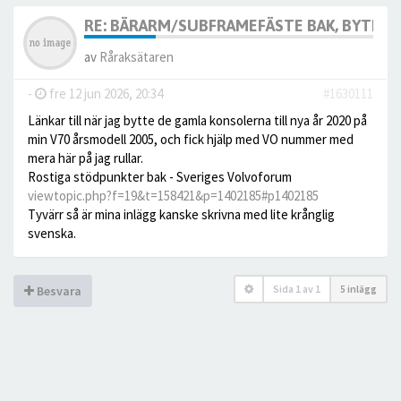
RE: BÄRARM/SUBFRAMEFÄSTE BAK, BYTE, 
av
Råraksätaren
-
fre 12 jun 2026, 20:34
#1630111
Länkar till när jag bytte de gamla konsolerna till nya år 2020 på
min V70 årsmodell 2005, och fick hjälp med VO nummer med
mera här på jag rullar.
Rostiga stödpunkter bak - Sveriges Volvoforum
viewtopic.php?f=19&t=158421&p=1402185#p1402185
Tyvärr så är mina inlägg kanske skrivna med lite krånglig
svenska.
Sida
1
av
1
5 inlägg
Besvara