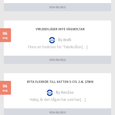
VISA INLÄGG
V90 2019 LÄSER INTE VÄGSKYLTAR
06
aug
- By AndS
Finns en funktion för "fabriksåter[…]
VISA INLÄGG
BYTA FLEXRÖR TILL KATTEN 5-CYL 2.4L 170HK
06
aug
- By KenZoo
Halloj, Är det någon här som har[…]
VISA INLÄGG