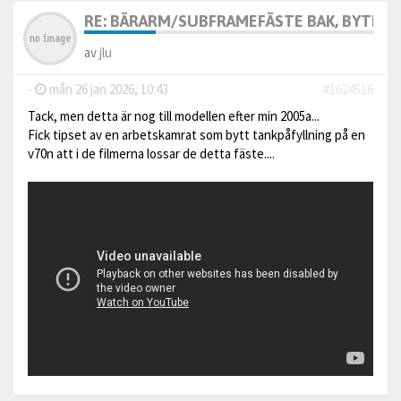
RE: BÄRARM/SUBFRAMEFÄSTE BAK, BYTE, 
av
jlu
-
mån 26 jan 2026, 10:43
#1624516
Tack, men detta är nog till modellen efter min 2005a...
Fick tipset av en arbetskamrat som bytt tankpåfyllning på en
v70n att i de filmerna lossar de detta fäste....