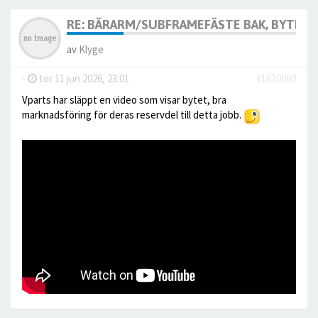
RE: BÄRARM/SUBFRAMEFÄSTE BAK, BYTE, 
av
Klyge
-
tor 11 jun 2026, 23:01
#1630060
Vparts har släppt en video som visar bytet, bra
marknadsföring för deras reservdel till detta jobb.