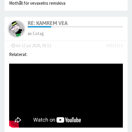
Mothåll för vevaxelns remskiva
RE: KAMREM VEA
av
Cotag
-
lör 11 jul 2026, 03:13
#1631119
Relaterat: