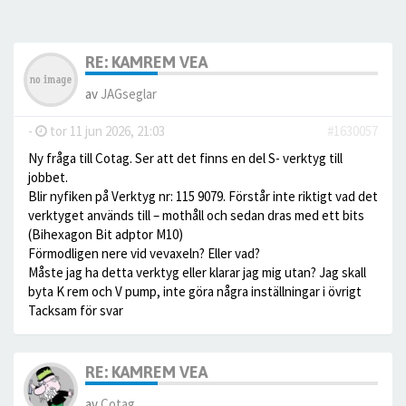
RE: KAMREM VEA
av
JAGseglar
-
tor 11 jun 2026, 21:03
#1630057
Ny fråga till Cotag. Ser att det finns en del S- verktyg till
jobbet.
Blir nyfiken på Verktyg nr: 115 9079. Förstår inte riktigt vad det
verktyget används till – mothåll och sedan dras med ett bits
(Bihexagon Bit adptor M10)
Förmodligen nere vid vevaxeln? Eller vad?
Måste jag ha detta verktyg eller klarar jag mig utan? Jag skall
byta K rem och V pump, inte göra några inställningar i övrigt
Tacksam för svar
RE: KAMREM VEA
av
Cotag