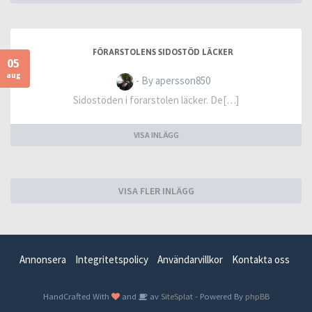
FÖRARSTOLENS SIDOSTÖD LÄCKER
05
aug
- By apersson850
Sidostöden i förarstolen läcker. De[…]
VISA INLÄGG
VISA FLER INLÄGG
Annonsera
Integritetspolicy
Användarvillkor
Kontakta oss
HandCrafted With
and
av
SiteSplat
- Powered By
phpBB