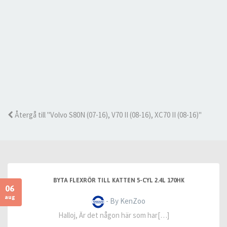
Återgå till "Volvo S80N (07-16), V70 II (08-16), XC70 II (08-16)"
BYTA FLEXRÖR TILL KATTEN 5-CYL 2.4L 170HK
06
aug
- By KenZoo
Halloj, Är det någon här som har[…]