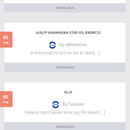
VISA INLÄGG
HJÄLP! KAMMARNA STÅR FEL B4204T23
05
aug
- By oldtimersmc
är bekymrad för att om det är s&ari[…]
VISA INLÄGG
OLJA
05
aug
- By Tacksam
Hoppas inget händer innan jag får r&aum[…]
VISA INLÄGG