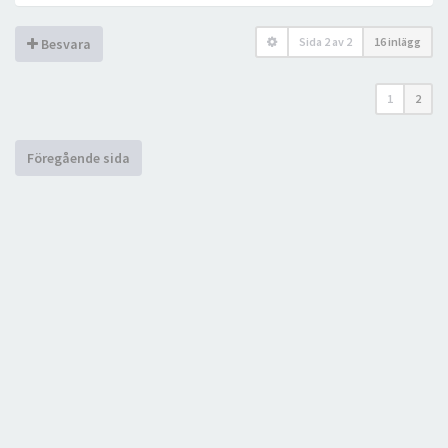
Sida
2
av
2
16 inlägg
Besvara
1
2
Föregående sida