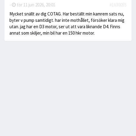
-
tor 11 jun 2026, 20:01
#1630055
Mycket snällt av dig COTAG. Har beställt min kamrem sats nu,
byter v pump samtidigt. har inte mothållet, försöker klara mig
utan. jag har en D3 motor, ser ut att vara liknande D4. Finns
annat som skiljer, min bil har en 150 hkr motor.