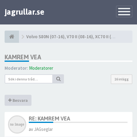
jagrullar.se
Toggle
Navigatio
Volvo S80N (07-16), V70 II (08-16), XC70 II (08-16)
KAMREM VEA
Moderator:
Moderatorer
16 inlägg
Besvara
RE: KAMREM VEA
av
JAGseglar