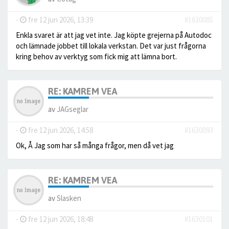
-
fre 12 jun 2026, 13:39
#1630085
Enkla svaret är att jag vet inte. Jag köpte grejerna på Autodoc
och lämnade jobbet till lokala verkstan. Det var just frågorna
kring behov av verktyg som fick mig att lämna bort.
RE: KAMREM VEA
av
JAGseglar
-
fre 12 jun 2026, 14:58
#1630093
Ok, Å Jag som har så många frågor, men då vet jag
RE: KAMREM VEA
av
Slasken
-
fre 12 jun 2026, 18:48
#1630101