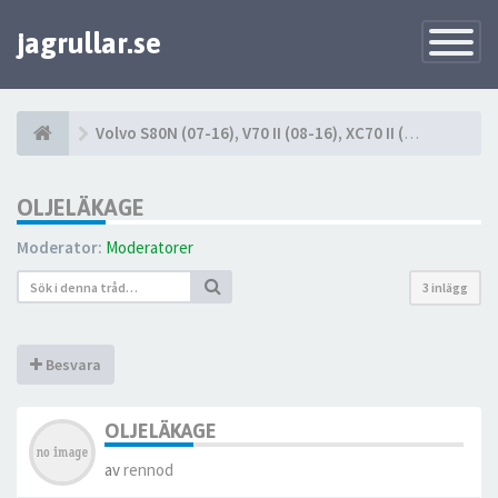
jagrullar.se
Toggle
Navigatio
Volvo S80N (07-16), V70 II (08-16), XC70 II (08-16)
OLJELÄKAGE
Moderator:
Moderatorer
3 inlägg
Besvara
OLJELÄKAGE
av
rennod