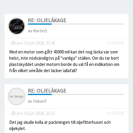
RE: OLJELÄKAGE
av
MartinS
-
ons 10 jun 2026, 07:41
#1630006
Med en motor som gått 43000 mil kan det nog läcka var som
helst, inte nödvändigtvs på "vanliga" ställen. Om du tar bort
plastskyddet under motorn borde du väl få en indikation om
från vilket område det läcker iallafall?
RE: OLJELÄKAGE
av
HakanF
-
ons 10 jun 2026, 23:11
#1630028
Det jag skulle kolla är packningen till oljefilterhuset och
oljekylet.