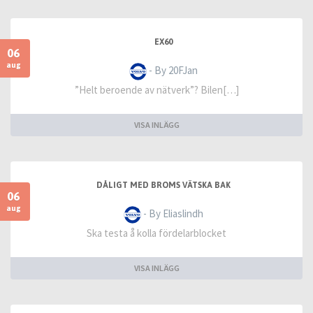
EX60
06
aug
- By 20FJan
”Helt beroende av nätverk”? Bilen[…]
VISA INLÄGG
DÅLIGT MED BROMS VÄTSKA BAK
06
aug
- By Eliaslindh
Ska testa å kolla fördelarblocket
VISA INLÄGG