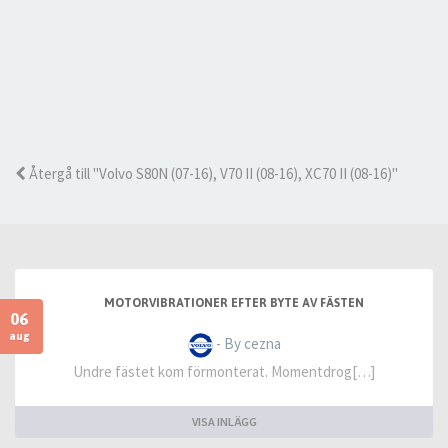
Återgå till "Volvo S80N (07-16), V70 II (08-16), XC70 II (08-16)"
MOTORVIBRATIONER EFTER BYTE AV FÄSTEN
06
aug
- By cezna
Undre fästet kom förmonterat. Momentdrog[…]
VISA INLÄGG