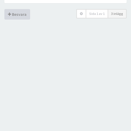
Sida
1
av
1
3 inlägg
Besvara