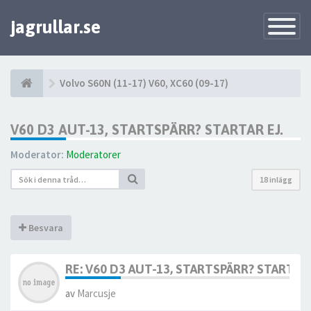
jagrullar.se
Toggle
Navigatio
Volvo S60N (11-17) V60, XC60 (09-17)
V60 D3 AUT-13, STARTSPÄRR? STARTAR EJ.
Moderator:
Moderatorer
18 inlägg
Besvara
RE: V60 D3 AUT-13, STARTSPÄRR? STARTAR 
av
Marcusje