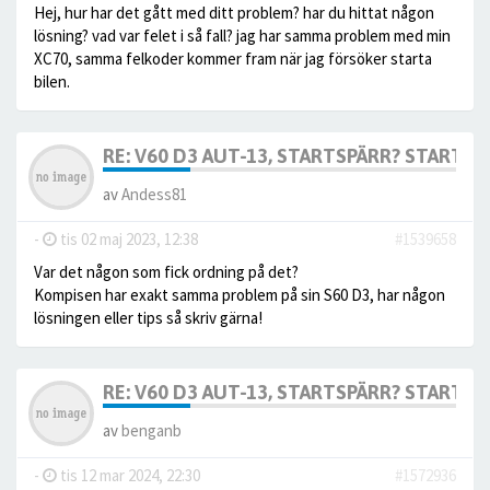
Hej, hur har det gått med ditt problem? har du hittat någon
lösning? vad var felet i så fall? jag har samma problem med min
XC70, samma felkoder kommer fram när jag försöker starta
bilen.
RE: V60 D3 AUT-13, STARTSPÄRR? STARTAR 
av
Andess81
-
tis 02 maj 2023, 12:38
#1539658
Var det någon som fick ordning på det?
Kompisen har exakt samma problem på sin S60 D3, har någon
lösningen eller tips så skriv gärna!
RE: V60 D3 AUT-13, STARTSPÄRR? STARTAR 
av
benganb
-
tis 12 mar 2024, 22:30
#1572936