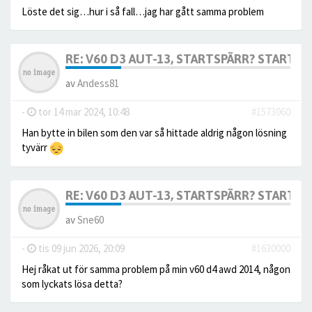
Löste det sig…hur i så fall…jag har gått samma problem
RE: V60 D3 AUT-13, STARTSPÄRR? STARTAR 
av
Andess81
-
tor 14 mar 2024, 10:48
#1573060
Han bytte in bilen som den var så hittade aldrig någon lösning
tyvärr
RE: V60 D3 AUT-13, STARTSPÄRR? STARTAR 
av
Sne60
-
tis 09 jun 2026, 20:09
#1630000
Hej råkat ut för samma problem på min v60 d4 awd 2014, någon
som lyckats lösa detta?