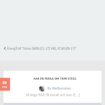
Återgå till "Volvo S60N (11-17) V60, XC60 (09-17)"
HAR EN FRÅGA OM TRIM STEG1
08
aug
- By Marlboroman
Så länge BSR får betalt och man f[…]