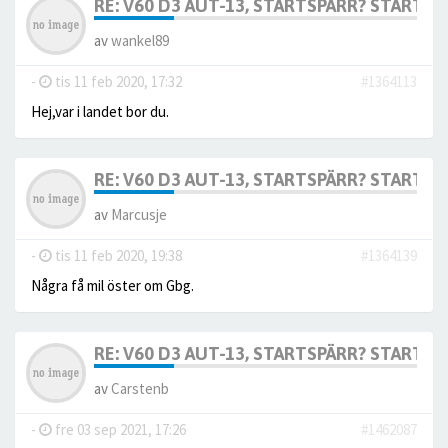
RE: V60 D3 AUT-13, STARTSPÄRR? STARTAR 
av
wankel89
-
tis 11 feb 2020, 17:32
#1364113
Hej,var i landet bor du.
RE: V60 D3 AUT-13, STARTSPÄRR? STARTAR 
av
Marcusje
-
tis 11 feb 2020, 19:38
#1364139
Några få mil öster om Gbg.
RE: V60 D3 AUT-13, STARTSPÄRR? STARTAR 
av
Carstenb
-
fre 03 sep 2021, 17:26
#1462087