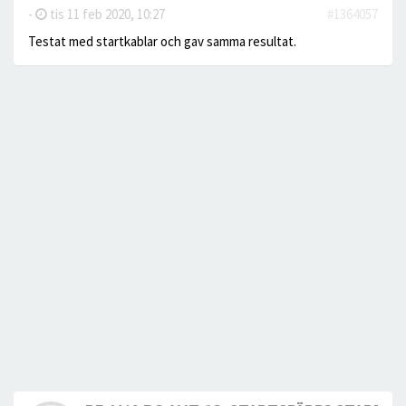
-
tis 11 feb 2020, 10:27
#1364057
Testat med startkablar och gav samma resultat.