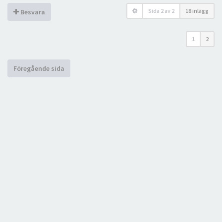
Sida
2
av
2
18 inlägg
Besvara
1
2
Föregående sida