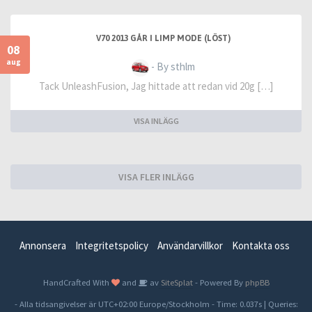
V70 2013 GÅR I LIMP MODE (LÖST)
08
aug
- By sthlm
Tack UnleashFusion, Jag hittade att redan vid 20g […]
VISA INLÄGG
VISA FLER INLÄGG
Annonsera
Integritetspolicy
Användarvillkor
Kontakta oss
HandCrafted With
and
av
SiteSplat
- Powered By
phpBB
- Alla tidsangivelser är UTC+02:00 Europe/Stockholm -
Time: 0.037s
|
Queries: