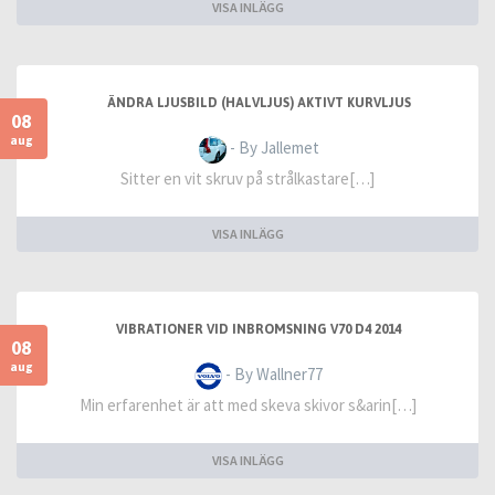
VISA INLÄGG
ÄNDRA LJUSBILD (HALVLJUS) AKTIVT KURVLJUS
08
aug
- By Jallemet
Sitter en vit skruv på strålkastare[…]
VISA INLÄGG
VIBRATIONER VID INBROMSNING V70 D4 2014
08
aug
- By Wallner77
Min erfarenhet är att med skeva skivor s&arin[…]
VISA INLÄGG