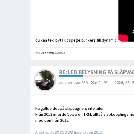
du kan tex. byta ut spegelblinkers till dynamic:
Volvo V70 2.0F MY11 Inscription
RE: LED BELYSNING PÅ SLÄPV
av
apersson850
-
mån 08 jun 2026, 22:1
Nu gällde det på släpvagnen, inte bilen.
Från 2013 införde Volvo en TRM, alltså släpkopplingsm
med den från 2012.
Anders, XC90 D5 AWD Inscription 2019.