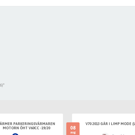
6)"
ÄRMER PARKERINGSVÄRMAREN
V70 2013 GÅR I LIMP MODE (
08
MOTORN ÖHT V60CC -19/20
aug