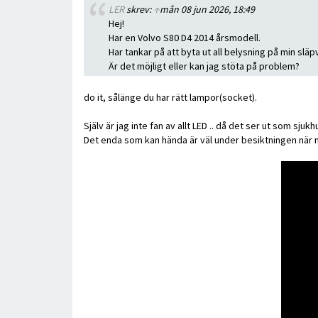
LER
skrev:
↑
mån 08 jun 2026, 18:49
Hej!
Har en Volvo S80 D4 2014 årsmodell.
Har tankar på att byta ut all belysning på min släp
Är det möjligt eller kan jag stöta på problem?
do it, sålänge du har rätt lampor(socket).
Själv är jag inte fan av allt LED .. då det ser ut som s
Det enda som kan hända är väl under besiktningen när m