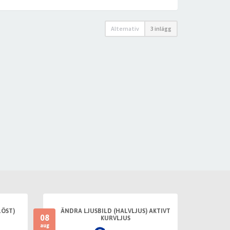
Alternativ
3 inlägg
LÖST)
ÄNDRA LJUSBILD (HALVLJUS) AKTIVT
08
KURVLJUS
aug