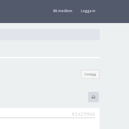
×
Bli medlem
Logga in
3 inlägg
#1629964