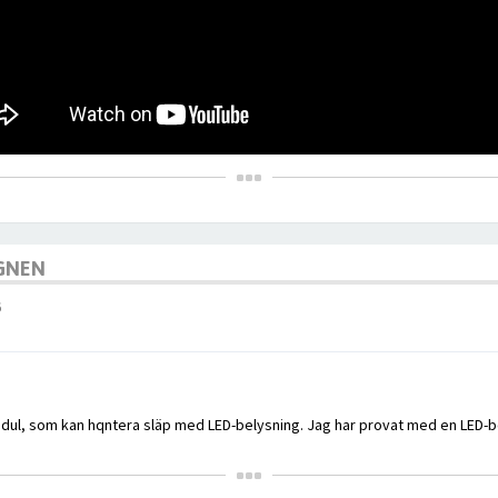
AGNEN
6
odul, som kan hqntera släp med LED-belysning. Jag har provat med en LED-b