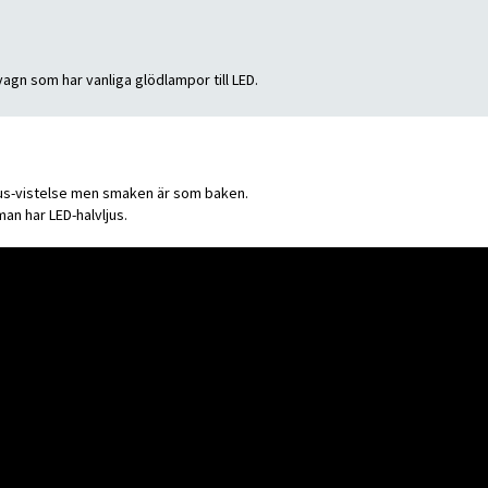
vagn som har vanliga glödlampor till LED.
jukhus-vistelse men smaken är som baken.
an har LED-halvljus.