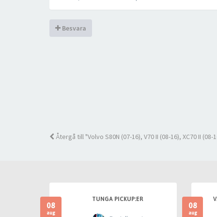
Besvara
Återgå till "Volvo S80N (07-16), V70 II (08-16), XC70 II (08-1
TUNGA PICKUP:ER
V
08
08
aug
aug