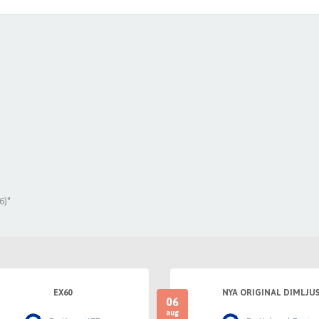
6)"
EX60
NYA ORIGINAL DIMLJU
06
aug