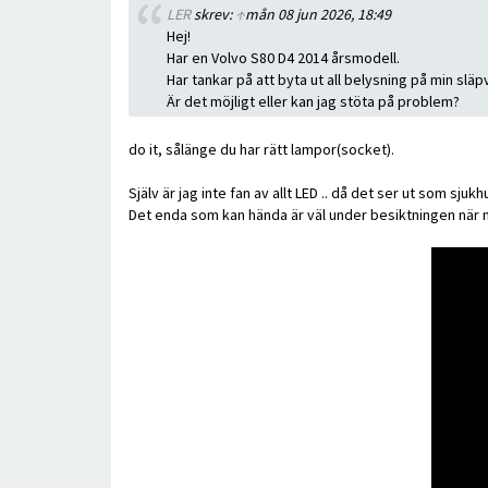
LER
skrev:
↑
mån 08 jun 2026, 18:49
Hej!
Har en Volvo S80 D4 2014 årsmodell.
Har tankar på att byta ut all belysning på min släp
Är det möjligt eller kan jag stöta på problem?
do it, sålänge du har rätt lampor(socket).
Själv är jag inte fan av allt LED .. då det ser ut som s
Det enda som kan hända är väl under besiktningen när m