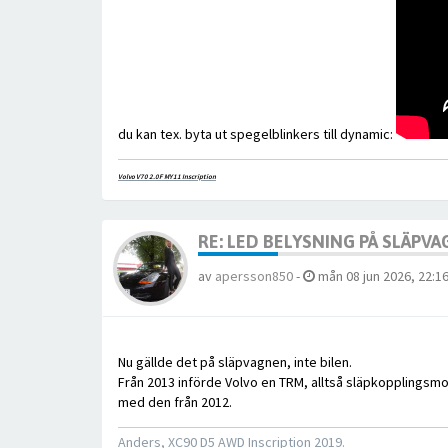
du kan tex. byta ut spegelblinkers till dynamic:
Volvo V70 2.0F MY11 Inscription
RE: LED BELYSNING PÅ SLÄPV
av
apersson850
-
mån 08 jun 2026, 22:1
Nu gällde det på släpvagnen, inte bilen.
Från 2013 införde Volvo en TRM, alltså släpkopplingsm
med den från 2012.
Anders, XC90 D5 AWD Inscription 2019.