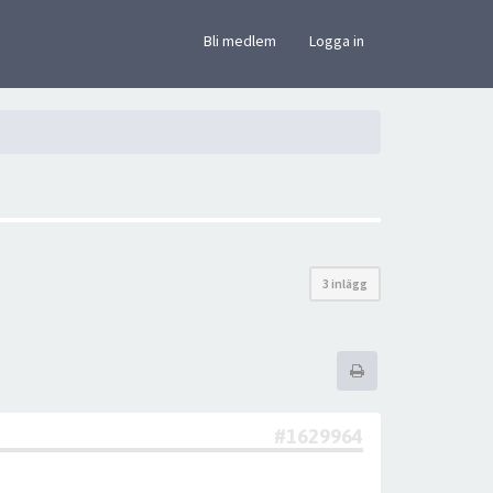
×
Bli medlem
Logga in
3 inlägg
#1629964