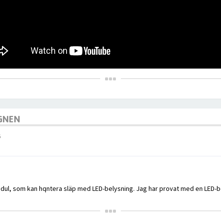
AGNEN
6
odul, som kan hqntera släp med LED-belysning. Jag har provat med en LED-b