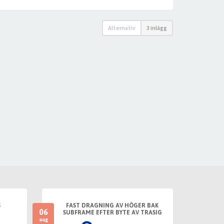
Alternativ
3 inlägg
S
FAST DRAGNING AV HÖGER BAK
06
SUBFRAME EFTER BYTE AV TRASIG
SLANGKOPPLING MELLAN TANKLOCK
aug