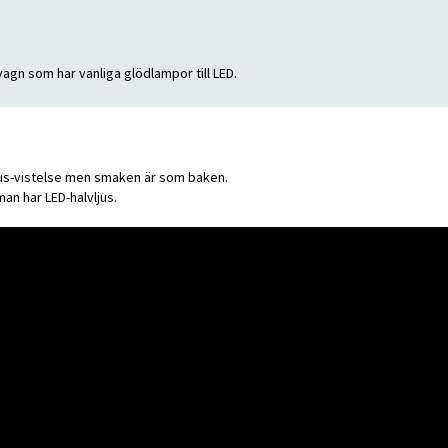
vagn som har vanliga glödlampor till LED.
jukhus-vistelse men smaken är som baken.
an har LED-halvljus.