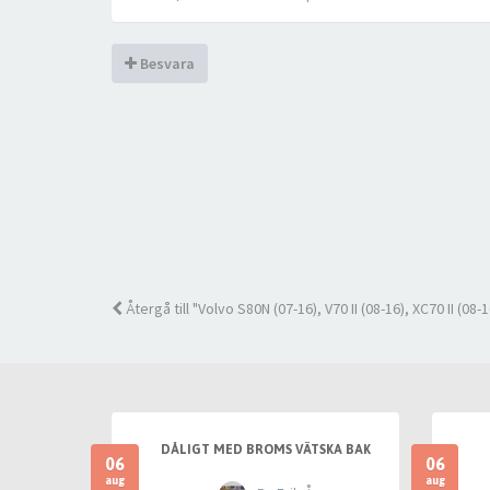
Besvara
Återgå till "Volvo S80N (07-16), V70 II (08-16), XC70 II (08-1
DÅLIGT MED BROMS VÄTSKA BAK
06
06
aug
aug