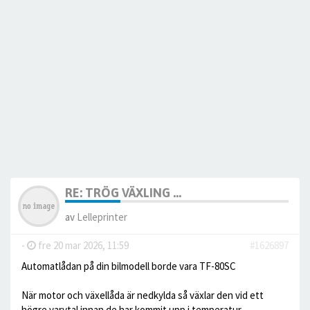
RE: TRÖG VÄXLING ...
av
Lelleprinter
-
fre 20 mar 2026, 11:59
#1626897
Automatlådan på din bilmodell borde vara TF-80SC
När motor och växellåda är nedkylda så växlar den vid ett
högre varvtal innan de har kommit upp i temperatur.