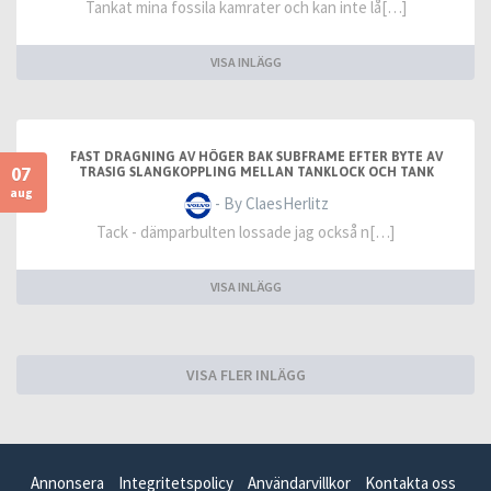
Tankat mina fossila kamrater och kan inte lå[…]
VISA INLÄGG
FAST DRAGNING AV HÖGER BAK SUBFRAME EFTER BYTE AV
07
TRASIG SLANGKOPPLING MELLAN TANKLOCK OCH TANK
aug
- By ClaesHerlitz
Tack - dämparbulten lossade jag också n[…]
VISA INLÄGG
VISA FLER INLÄGG
Annonsera
Integritetspolicy
Användarvillkor
Kontakta oss