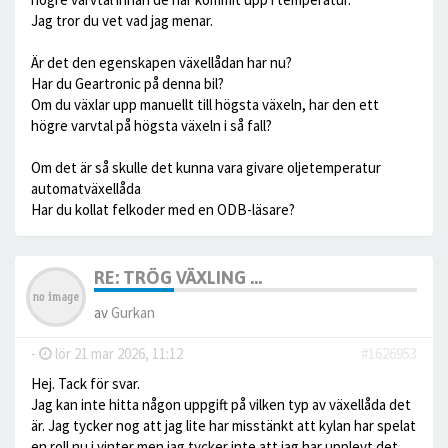
Jag tror du vet vad jag menar.
Är det den egenskapen växellådan har nu?
Har du Geartronic på denna bil?
Om du växlar upp manuellt till högsta växeln, har den ett
högre varvtal på högsta växeln i så fall?
Om det är så skulle det kunna vara givare oljetemperatur
automatväxellåda
Har du kollat felkoder med en ODB-läsare?
RE: TRÖG VÄXLING ...
av
Gurkan
-
lör 21 mar 2026, 11:12
#1626953
Hej. Tack för svar.
Jag kan inte hitta någon uppgift på vilken typ av växellåda det
är. Jag tycker nog att jag lite har misstänkt att kylan har spelat
en roll nu i vinter men jag tycker inte att jag har upplevt det