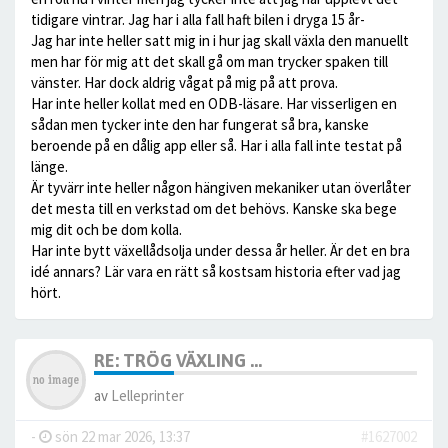
tidigare vintrar. Jag har i alla fall haft bilen i dryga 15 år-
Jag har inte heller satt mig in i hur jag skall växla den manuellt
men har för mig att det skall gå om man trycker spaken till
vänster. Har dock aldrig vågat på mig på att prova.
Har inte heller kollat med en ODB-läsare. Har visserligen en
sådan men tycker inte den har fungerat så bra, kanske
beroende på en dålig app eller så. Har i alla fall inte testat på
länge.
Är tyvärr inte heller någon hängiven mekaniker utan överlåter
det mesta till en verkstad om det behövs. Kanske ska bege
mig dit och be dom kolla.
Har inte bytt växellådsolja under dessa år heller. Är det en bra
idé annars? Lär vara en rätt så kostsam historia efter vad jag
hört.
RE: TRÖG VÄXLING ...
av
Lelleprinter
-
sön 22 mar 2026, 13:37
#1627002