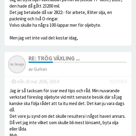
den hade då gått 23200 mil.
Det jag betalade då var 2822:- för arbete, 8 liter olja, en
packning och två O-ringar.
Volvo skulle ha några 100-lappar mer för oljebyte.
Men jag vet inte vad det kostar idag,
RE: TRÖG VÄXLING ...
av
Gurkan
-
mån 23 mar 2026, 10:54
#1627054
Jag är så tacksam för svar med tips och råd. Min nuvarande
verkstad föreslog oljebyte vid mitt senaste besök där så jag
kanske ska följa rådet att ta itu med det. Det kan ju vara dags
då.
Det vore ju synd om det skulle resultera i något haveri annars.
Då vet jag inte vilket som skulle bli mest lönsamt, byta olja
eller låda.
Mvh