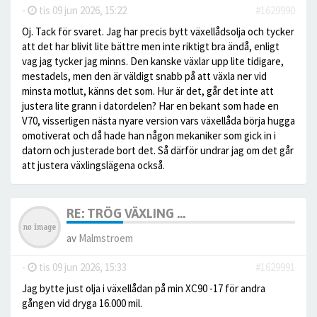
-
tis 09 jun 2026, 15:22
#1629990
Oj. Tack för svaret. Jag har precis bytt växellådsolja och tycker
att det har blivit lite bättre men inte riktigt bra ändå, enligt
vag jag tycker jag minns. Den kanske växlar upp lite tidigare,
mestadels, men den är väldigt snabb på att växla ner vid
minsta motlut, känns det som. Hur är det, går det inte att
justera lite grann i datordelen? Har en bekant som hade en
V70, visserligen nästa nyare version vars växellåda börja hugga
omotiverat och då hade han någon mekaniker som gick in i
datorn och justerade bort det. Så därför undrar jag om det går
att justera växlingslägena också.
RE: TRÖG VÄXLING ...
av
Malmstroem
-
tis 09 jun 2026, 15:33
#1629991
Jag bytte just olja i växellådan på min XC90 -17 för andra
gången vid dryga 16.000 mil.