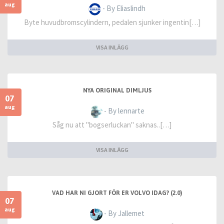
aug
- By Eliaslindh
Byte huvudbromscylindern, pedalen sjunker ingentin[…]
VISA INLÄGG
NYA ORIGINAL DIMLJUS
07
aug
- By lennarte
Såg nu att "bogserluckan" saknas..[…]
VISA INLÄGG
VAD HAR NI GJORT FÖR ER VOLVO IDAG? (2.0)
07
aug
- By Jallemet