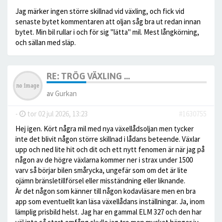
Jag märker ingen större skillnad vid växling, och fick vid
senaste bytet kommentaren att oljan såg bra ut redan innan
bytet. Min bil rullar i och för sig "lätta" mil. Mest långkörning,
och sällan med släp.
RE: TRÖG VÄXLING ...
av
Gurkan
-
tor 02 jul 2026, 13:23
#1630755
Hej igen. Kört några mil med nya växellådsoljan men tycker
inte det blivit någon större skillnad i lådans beteende. Växlar
upp och ned lite hit och dit och ett nytt fenomen är när jag på
någon av de högre växlarna kommer ner i strax under 1500
varv så börjar bilen smårycka, ungefär som om det är lite
ojämn bränsletillförsel eller misständning eller liknande.
Är det någon som känner till någon kodavläsare men en bra
app som eventuellt kan läsa växellådans inställningar. Ja, inom
lämplig prisbild helst. Jag har en gammal ELM 327 och den har