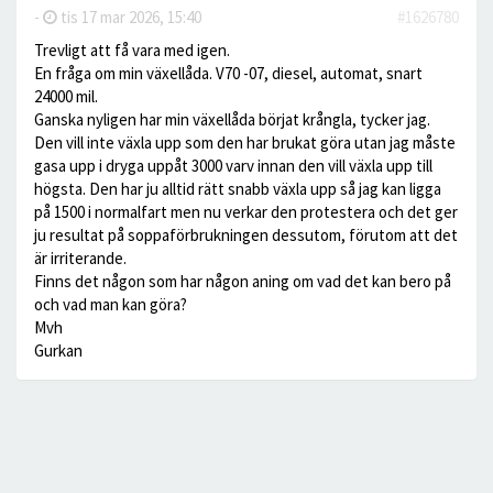
-
tis 17 mar 2026, 15:40
#1626780
Trevligt att få vara med igen.
En fråga om min växellåda. V70 -07, diesel, automat, snart
24000 mil.
Ganska nyligen har min växellåda börjat krångla, tycker jag.
Den vill inte växla upp som den har brukat göra utan jag måste
gasa upp i dryga uppåt 3000 varv innan den vill växla upp till
högsta. Den har ju alltid rätt snabb växla upp så jag kan ligga
på 1500 i normalfart men nu verkar den protestera och det ger
ju resultat på soppaförbrukningen dessutom, förutom att det
är irriterande.
Finns det någon som har någon aning om vad det kan bero på
och vad man kan göra?
Mvh
Gurkan