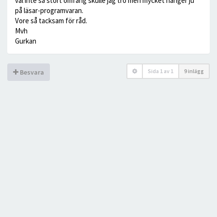
väl inte så stort omfång skulle jag tro men mycket hänger ju
på läsar-programvaran.
Vore så tacksam för råd.
Mvh
Gurkan
Sida
1
av
1
9 inlägg
Besvara