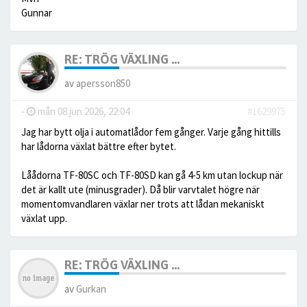
Gunnar
RE: TRÖG VÄXLING ...
av
apersson850
-
mån 08 jun 2026, 22:04
#1629975
Jag har bytt olja i automatlådor fem gånger. Varje gång hittills
har lådorna växlat bättre efter bytet.
Låådorna TF-80SC och TF-80SD kan gå 4-5 km utan lockup när
det är kallt ute (minusgrader). Då blir varvtalet högre när
momentomvandlaren växlar ner trots att lådan mekaniskt
växlat upp.
RE: TRÖG VÄXLING ...
av
Gurkan