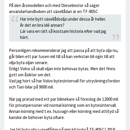
På den årsmodellen och med Dieselmotor så säger
användarhandboken att växellådan är en TF-80SC
Har inte bytt växellådsolja under dessa år heller.
Är det en bra idé annars?
Lär vara en rätt så kostsam historia efter vad jag
hört.
Personligen rekommenderar jag att passa på att byta olja nu,
går bilen ett par tusen mil till så kan verkstan bli ogin till att
vilja byta oljan senare.
Enligt Volvo så skall oljan inte behövas bytas. Men det finns
gott om åsikter om det.
Vad jag hört så har Volvo bytesintervall för utryckningsfordon
och Taxi-bilar på 9000 mil.
När jag pratad med ett par bilmekare så föreslog de 12000 mil
för privatpersoner vid normal körning som en bytesintervall.
Annan körning med t.ex. husvagn eller körning med attityd så
kanske de behöver byta oftare.
Jag lät byta olja i växellådan på min bil (också TF-80SC) 2018 ,