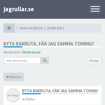
jagrullar.se
Toggle
Navigatio
Volvo XC90 (15-), S/V90 (16-)
BYTA BAKRUTA, FÅR JAG SAMMA TONING?
Moderator:
Moderatorer
4 inlägg
Besvara
BYTA BAKRUTA, FÅR JAG SAMMA TONING?
av
Barba