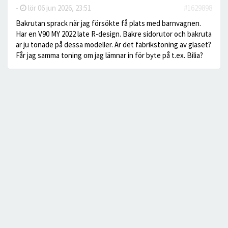
-
lör 06 jun 2026, 23:51
#1629898
Bakrutan sprack när jag försökte få plats med barnvagnen.
Har en V90 MY 2022 late R-design. Bakre sidorutor och bakruta
är ju tonade på dessa modeller. Är det fabrikstoning av glaset?
Får jag samma toning om jag lämnar in för byte på t.ex. Bilia?