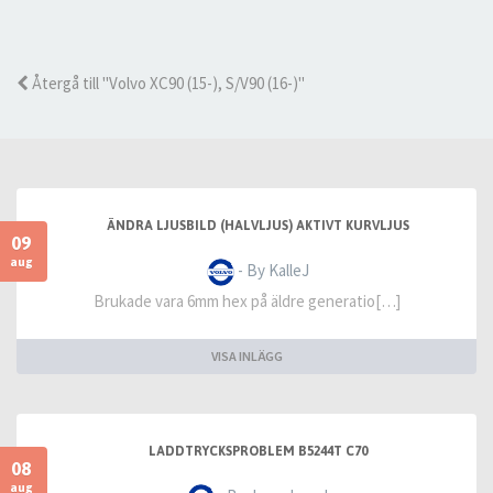
Återgå till "Volvo XC90 (15-), S/V90 (16-)"
ÄNDRA LJUSBILD (HALVLJUS) AKTIVT KURVLJUS
09
aug
- By KalleJ
Brukade vara 6mm hex på äldre generatio[…]
VISA INLÄGG
LADDTRYCKSPROBLEM B5244T C70
08
aug