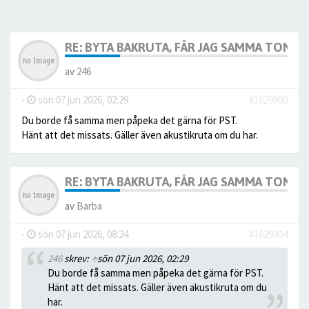
RE: BYTA BAKRUTA, FÅR JAG SAMMA TONIN
av
246
-
sön 07 jun 2026, 02:29
#1629900
Du borde få samma men påpeka det gärna för PST.
Hänt att det missats. Gäller även akustikruta om du har.
RE: BYTA BAKRUTA, FÅR JAG SAMMA TONIN
av
Barba
-
sön 07 jun 2026, 08:24
#1629904
246
skrev:
↑
sön 07 jun 2026, 02:29
Du borde få samma men påpeka det gärna för PST.
Hänt att det missats. Gäller även akustikruta om du
har.