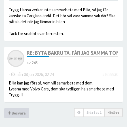
Trygg Hansa verkar inte sammarbeta med Bilia, så jag får
kanske ta Carglass ändå. Det bör väl vara samma sak där? Ska
påtala det när jag lämnar in bilen.
Tack för snabbt svar förresten.
RE: BYTA BAKRUTA, FÅR JAG SAMMA TONIN
av
246
-
mån 08 jun 2026, 02:24
#1629930
Bilia kan jag förstå, vem vill samarbeta med dom.
Lyssna med Volvo Cars, dom ska tydligen ha samarbete med
Trygg-H
Sida
1
av
1
4 inlägg
Besvara