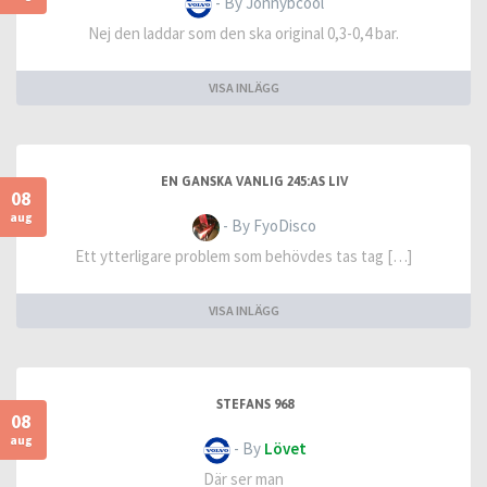
- By Jonnybcool
Nej den laddar som den ska original 0,3-0,4 bar.
VISA INLÄGG
EN GANSKA VANLIG 245:AS LIV
08
aug
- By FyoDisco
Ett ytterligare problem som behövdes tas tag […]
VISA INLÄGG
STEFANS 968
08
aug
- By
Lövet
Där ser man