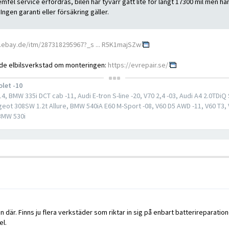
fel service erfordras, bilen har tyvärr gått lite för långt 17300 mil men hämta
ngen garanti eller försäkring gäller.
.ebay.de/itm/287318295967?_s ... R5K1majSZw
nde elbilsverkstad om monteringen:
https://evrepair.se/
olet -10
, BMW 335i DCT cab -11, Audi E-tron S-line -20, V70 2,4 -03, Audi A4 2.0TDiQ 
eot 308SW 1.2t Allure, BMW 540iA E60 M-Sport -08, V60 D5 AWD -11, V60 T3,
 BMW 530i
där. Finns ju flera verkstäder som riktar in sig på enbart batterireparatione
el.