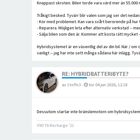
Knappast skroten. Bilen torde vara värd mer än 55.000 
Tråkigt besked. Tyvärr blir valen som jag ser det nedan
- Kör med problemet. Kan vara svårt berorende på hur t.e
- Reparera. Möjligen leta efter alternativ verkstad -- m
- Sälja bilen som den är. Kommer att kosta rätt mycket --
Hybridsystemet är en väsentlig del av din bil. När / om d
vanligt -- jag har inte sett många sådana här inlägg. Ty
RE: HYBRIDBATTERIBYTE?
av
Steffe3
-
tor 04 jun 2026, 12:18
Dessutom startar inte bränslemotorn om hybridsystemet
V90 T6 Recharge '21