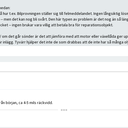
 nedan:
ur t.ex. Bilprovningen ställer sig till felmeddelandet. Ingen långsiktig lösn
d -- men det kan nog bli svårt. Den här typen av problem är det nog än så län
ket -- ingen brukar vara villig att betala bra för reparationsobjekt.
 / om det går sönder är det att jämföra med att motor eller växellåda ger upp
här inlägg. Tyvärr hjälper det inte de som drabbas att de inte har så många o
rån början, ca 4-5 mils räckvidd.