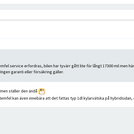
fel service erfordras, bilen har tyvärr gått lite för långt 17300 mil men hämta
ngen garanti eller försäkring gäller.
m men ställer den ändå
emfel kan även innebära att det fattas typ 1dl kylarvätska på hybridsidan, 