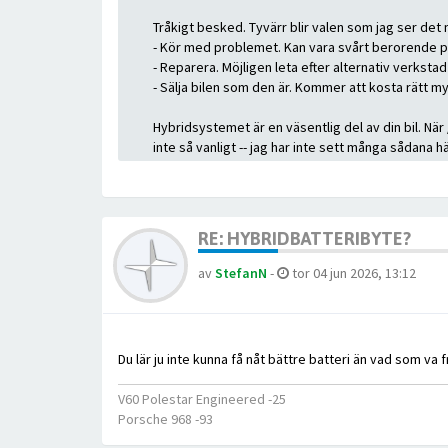
Tråkigt besked. Tyvärr blir valen som jag ser det
- Kör med problemet. Kan vara svårt berorende på h
- Reparera. Möjligen leta efter alternativ verksta
- Sälja bilen som den är. Kommer att kosta rätt myc
Hybridsystemet är en väsentlig del av din bil. När
inte så vanligt -- jag har inte sett många sådana 
RE: HYBRIDBATTERIBYTE?
av
StefanN
-
tor 04 jun 2026, 13:12
Du lär ju inte kunna få nåt bättre batteri än vad som va f
V60 Polestar Engineered -25
Porsche 968 -93