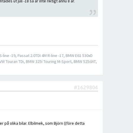
des ut juli -18 så är inte riktigt ännu 8 år.
S-line -19, Passat 2.0TDI 4M R-line -17, BMW E61 530xD
 VW Touran TDi, BMW 325i Touring M-Sport, BMW 525dAT,
#1629804
r på olika bilar. Elbilmek, som Björn ((före detta