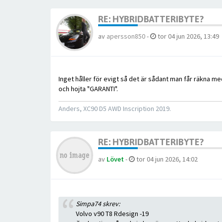
RE: HYBRIDBATTERIBYTE?
av
apersson850
-
tor 04 jun 2026, 13:49
Inget håller för evigt så det är sådant man får räkna med
och hojta "GARANTI".
Anders, XC90 D5 AWD Inscription 2019.
RE: HYBRIDBATTERIBYTE?
av
Lövet
-
tor 04 jun 2026, 14:02
Simpa74 skrev:
Volvo v90 T8 Rdesign -19