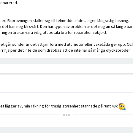
reparerad.
:
x. Bilprovningen ställer sig till felmeddelandet. Ingen långsiktig lösning.
en det kan nog bli svårt. Den här typen av problem är det nog än så länge bar
 ingen brukar vara villig att betala bra för reparationsobjekt.
et går sönder är det att jämföra med att motor eller växellåda ger upp. Och k
värr hjälper det inte de som drabbas att de inte har så många olycksbröder.
 lägger av, min räkning för trasig styrenhet stannade på runt 48k