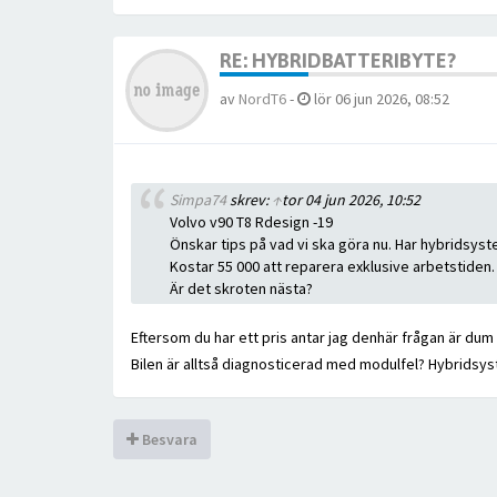
RE: HYBRIDBATTERIBYTE?
av
NordT6
-
lör 06 jun 2026, 08:52
Simpa74
skrev:
↑
tor 04 jun 2026, 10:52
Volvo v90 T8 Rdesign -19
Önskar tips på vad vi ska göra nu. Har hybridsystem
Kostar 55 000 att reparera exklusive arbetstiden. I
Är det skroten nästa?
Eftersom du har ett pris antar jag denhär frågan är du
Bilen är alltså diagnosticerad med modulfel? Hybridsyst
Besvara