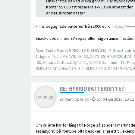
Önskar tips på vad vi ska göra nu. Har hybridsystem
Kostar 55 000 att reparera exklusive arbetstiden. I
Är det skroten nästa?
Finns begagnade batterier från 1000 euro:
https://www
Snacka sedan med EV-repair eller någon annan friståe
Åker: Tesla Model S 75D -18 & BMW 335i M-Sport cabri
Tidigare: Tesla M3 AWD LR -22, XC70 -05, BMW 320xDAT -14
-08, Subaru Outback 2,0d -11, V60 D3 Summum -11, Peug
BMW 325iAT, Volvo V70II 3.2, BMW Z4 3.0, S40N T5 AWD,
RE: HYBRIDBATTERIBYTE?
av
Xanthopteryx
-
tor 04 jun 2026, 20:32
Om du inte har för långt till Norge så sondera marknaden 
Teslabjörn) på Youtube ofta besöker, är ju ett till exemp