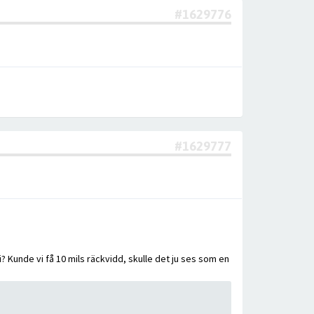
#1629776
#1629777
 Kunde vi få 10 mils räckvidd, skulle det ju ses som en