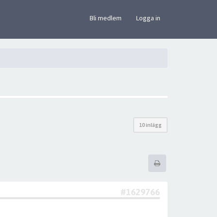
×
Bli medlem
Logga in
10 inlägg
#1629766