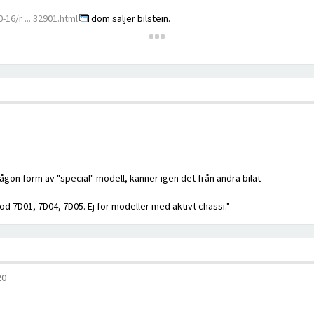
16/r ... 32901.html
dom säljer bilstein.
gon form av "special" modell, känner igen det från andra bilat
 7D01, 7D04, 7D05. Ej för modeller med aktivt chassi."
20