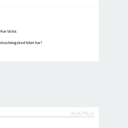
kar läcka.
utrustningskod bilen har?
#1629611