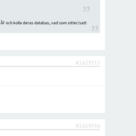
vo ÅF och kolla deras databas, vad som sitter/satt
#1629717
#1629746