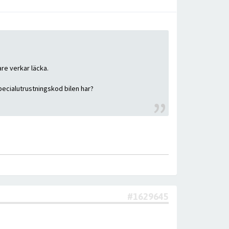
re verkar läcka.
pecialutrustningskod bilen har?
#1629645