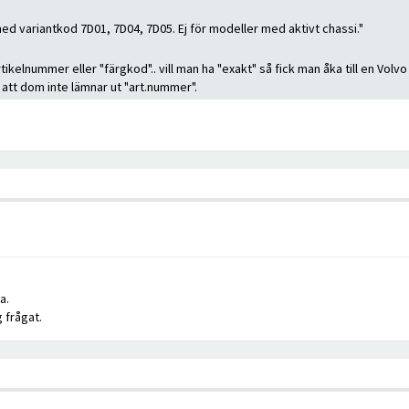
 variantkod 7D01, 7D04, 7D05. Ej för modeller med aktivt chassi."
rtikelnummer eller "färgkod".. vill man ha "exakt" så fick man åka till en Vol
att dom inte lämnar ut "art.nummer".
a.
 frågat.