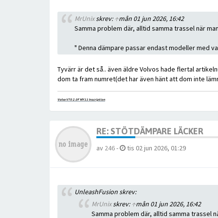
MrUnix
skrev:
↑
mån 01 jun 2026, 16:42
Samma problem där, alltid samma trassel när man 
" Denna dämpare passar endast modeller med vari
Tyvärr är det så.. även äldre Volvos hade flertal artikel
dom ta fram numret(det har även hänt att dom inte lämn
Volvo V70 2.0F MY11 Inscription
RE: STÖTDÄMPARE LÄCKER
av
246
-
tis 02 jun 2026, 01:29
UnleashFusion skrev:
MrUnix
skrev:
↑
mån 01 jun 2026, 16:42
Samma problem där, alltid samma trassel nä