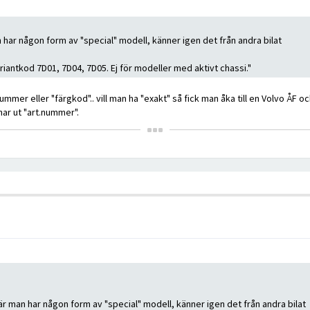
har någon form av "special" modell, känner igen det från andra bilat
antkod 7D01, 7D04, 7D05. Ej för modeller med aktivt chassi."
nummer eller "färgkod".. vill man ha "exakt" så fick man åka till en Volvo ÅF
ar ut "art.nummer".
r man har någon form av "special" modell, känner igen det från andra bilat