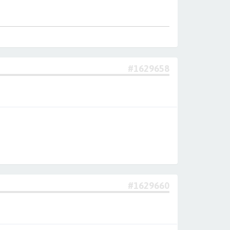
#1629658
#1629660