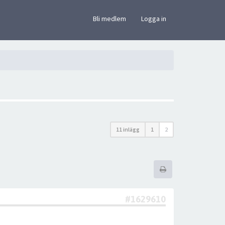
×
Bli medlem
Logga in
11 inlägg
1
2
#1629610