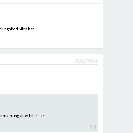
niungskod bilen har.
#1629654
utrustniungskod bilen har.