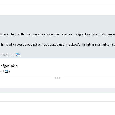
k över tex farthinder, nu kröp jag under bilen och såg att vänster bakdämpa
 finns olika beroende på en "specialutrustningskod", hur hittar man vilken s
D%5B%5D=HA
r något sånt?
=32
?