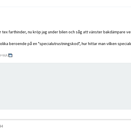
 tex farthinder, nu kröp jag under bilen och såg att vänster bakdämpare ver
 olika beroende på en "specialutrustningskod", hur hittar man vilken special
D=HA
44