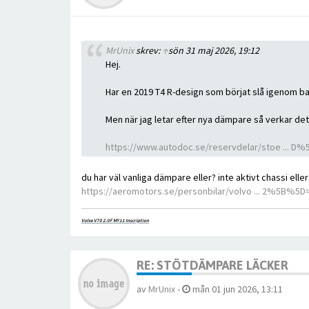
MrUnix
skrev:
↑
sön 31 maj 2026, 19:12
Hej.
Har en 2019 T4 R-design som börjat slå igenom ba
Men när jag letar efter nya dämpare så verkar det
https://www.autodoc.se/reservdelar/stoe ... 
du har väl vanliga dämpare eller? inte aktivt chassi elle
https://aeromotors.se/personbilar/volvo ... 2%5B%5D
Volvo V70 2.0F MY11 Inscription
RE: STÖTDÄMPARE LÄCKER
av
MrUnix
-
mån 01 jun 2026, 13:11