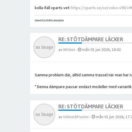
kolla ifall vparts vet:
https://vparts.se/se/volvo-v90/v90-
Volvo V70 2.0F MY11 Inscription
RE: STÖTDÄMPARE LÄCKER
av
MrUnix
-
mån 01 jun 2026, 16:42
Samma problem där, alltid samma trassel när man har nå
" Denna dämpare passar endast modeller med variantkod
RE: STÖTDÄMPARE LÄCKER
av
UnleashFusion
-
mån 01 jun 2026, 17: