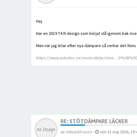
Hej.
Har en 2019 T4 R-design som börjat slå igenom bak över
Men när jag letar efter nya dämpare så verkar det finns
https://www.autodoc.se/reservdelar/stoe ... D%5B%5
RE: STÖTDÄMPARE LÄCKER
av
UnleashFusion
-
sön 31 maj 2026, 19: