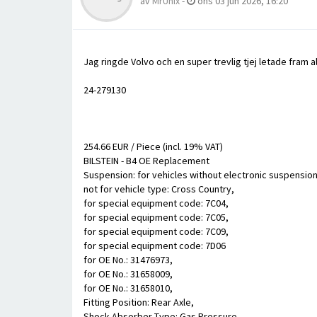
av
MrUnix
-
ons 03 jun 2026, 16:20
Jag ringde Volvo och en super trevlig tjej letade fram 
24-279130
254.66 EUR / Piece (incl. 19% VAT)
BILSTEIN - B4 OE Replacement
Suspension: for vehicles without electronic suspension
not for vehicle type: Cross Country,
for special equipment code: 7C04,
for special equipment code: 7C05,
for special equipment code: 7C09,
for special equipment code: 7D06
for OE No.: 31476973,
for OE No.: 31658009,
for OE No.: 31658010,
Fitting Position: Rear Axle,
Shock Absorber Type: Gas Pressure,