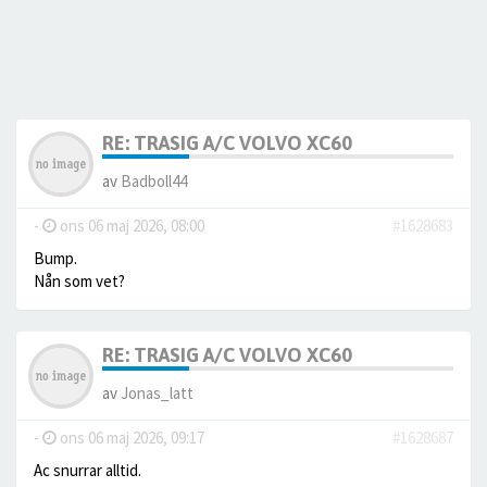
RE: TRASIG A/C VOLVO XC60
av
Badboll44
-
ons 06 maj 2026, 08:00
#1628683
Bump.
Nån som vet?
RE: TRASIG A/C VOLVO XC60
av
Jonas_latt
-
ons 06 maj 2026, 09:17
#1628687
Ac snurrar alltid.