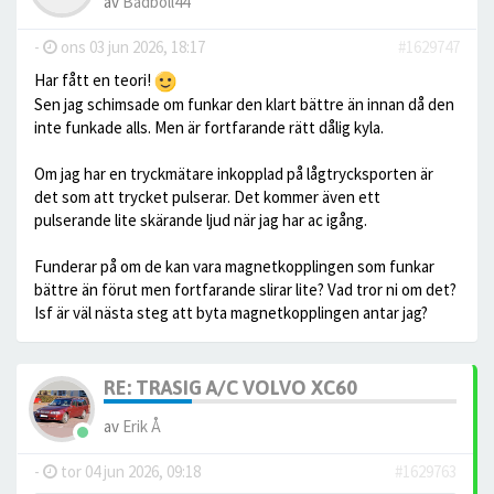
av
Badboll44
-
ons 03 jun 2026, 18:17
#1629747
Har fått en teori!
Sen jag schimsade om funkar den klart bättre än innan då den
inte funkade alls. Men är fortfarande rätt dålig kyla.
Om jag har en tryckmätare inkopplad på lågtrycksporten är
det som att trycket pulserar. Det kommer även ett
pulserande lite skärande ljud när jag har ac igång.
Funderar på om de kan vara magnetkopplingen som funkar
bättre än förut men fortfarande slirar lite? Vad tror ni om det?
Isf är väl nästa steg att byta magnetkopplingen antar jag?
RE: TRASIG A/C VOLVO XC60
av
Erik Å
-
tor 04 jun 2026, 09:18
#1629763