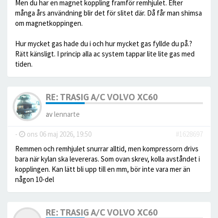
Men du har en magnet koppling framför remhjulet. Efter
många års användning blir det för slitet där. Då får man shimsa
om magnetkoppingen.
Hur mycket gas hade du i och hur mycket gas fyllde du på.?
Rätt känsligt. I princip alla ac system tappar lite lite gas med
tiden.
RE: TRASIG A/C VOLVO XC60
av
lennarte
-
ons 06 maj 2026, 19:50
#1628697
Remmen och remhjulet snurrar alltid, men kompressorn drivs
bara när kylan ska levereras. Som ovan skrev, kolla avståndet i
kopplingen. Kan lätt bli upp till en mm, bör inte vara mer än
någon 10-del
RE: TRASIG A/C VOLVO XC60