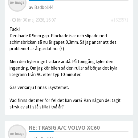
av
Badboll44
-
lör 30 maj 2026, 16:07
#1629571
Tack!
Den hade 0.9mm gap. Plockade isär och slipade ned
schimsbrickan så nu är gapet 0,3mm. Så jag antar att det
problemet är åtgärdat nu. (?)
Men den kyler inget vidare ändå. På tomgång kyler den
ingenting. Om jag kör bilen så den rullar så börjar det kyla
litegrann från AC efter typ 10 minuter.
Gas verkar ju finnas i systemet.
Vad finns det mer för fel det kan vara? Kan någon del tagit
stryk av att stå stilla i två år?
RE: TRASIG A/C VOLVO XC60