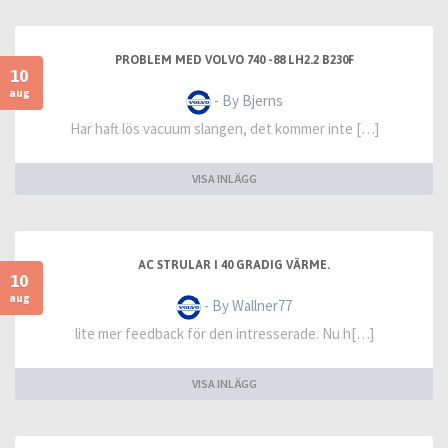
PROBLEM MED VOLVO 740 -88 LH2.2 B230F
10
aug
- By Bjerns
Har haft lös vacuum slangen, det kommer inte […]
VISA INLÄGG
AC STRULAR I 40 GRADIG VÄRME.
10
aug
- By Wallner77
lite mer feedback för den intresserade. Nu h[…]
VISA INLÄGG