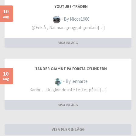
YOUTUBE-TRÅDEN
10
aug
- By Micce1980
@Erik Å , När man gnuggat geniknö[…]
VISA INLÄGG
TÄNDER OJÄMNT PÅ FÖRSTA CYLINDERN
10
aug
- By lennarte
Kanon.... Du glömde inte fettet på kla[…]
VISA INLÄGG
VISA FLER INLÄGG