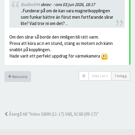
Badboll44
skrev:
↑
ons 03 jun 2026, 18:17
..Funderar på om de kan vara magnetkopplingen
som funkar bättre än förut men fortfarande slirar
lite? Vad tror ni om det? ..
Om den slirar så borde den rimligen bli rätt varm.
Prova att köra ac:n en stund, stäng av motorn och känn
snabbt på kopplingen..
Hade varit ett perfekt uppdrag för värmekamera
Sida
1
av
1
7 inlägg
Besvara
Återgå till "Volvo S60N (11-17) V60, XC60 (09-17)"