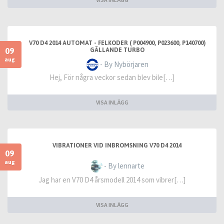
V70 D4 2014 AUTOMAT - FELKODER ( P004900, P023600, P140700)
09
GÄLLANDE TURBO
aug
- By Nybörjaren
Hej, För några veckor sedan blev bile[…]
VISA INLÄGG
VIBRATIONER VID INBROMSNING V70 D4 2014
09
aug
- By lennarte
Jag har en V70 D4 årsmodell 2014 som vibrer[…]
VISA INLÄGG