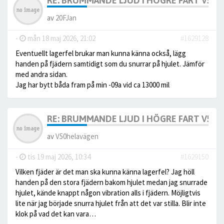
RE: BRUMMANDE LJUD I HÖGRE FART V50
av
20FJan
-
mån 18 maj 2026, 21:02
#1629128
Eventuellt lagerfel brukar man kunna känna också, lägg
handen på fjädern samtidigt som du snurrar på hjulet. Jämför
med andra sidan.
Jag har bytt båda fram på min -09a vid ca 13000 mil
RE: BRUMMANDE LJUD I HÖGRE FART V50
av
V50helavägen
-
tis 19 maj 2026, 10:34
#1629150
Vilken fjäder är det man ska kunna känna lagerfel? Jag höll
handen på den stora fjädern bakom hjulet medan jag snurrade
hjulet, kände knappt någon vibration alls i fjädern. Möjligtvis
lite när jag började snurra hjulet från att det var stilla. Blir inte
klok på vad det kan vara…