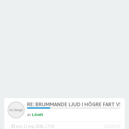
RE: BRUMMANDE LJUD I HÖGRE FART V50
av
Lövet
-
ons 13 maj 2026, 17:59
#1628929