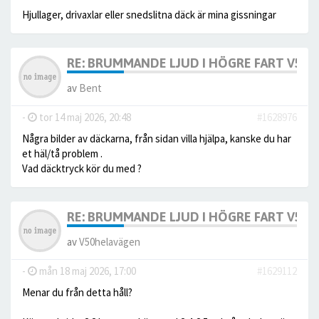
Hjullager, drivaxlar eller snedslitna däck är mina gissningar
RE: BRUMMANDE LJUD I HÖGRE FART V50
av
Bent
-
tor 14 maj 2026, 20:48
#1628976
Några bilder av däckarna, från sidan villa hjälpa, kanske du har
et häl/tå problem .
Vad däcktryck kör du med ?
RE: BRUMMANDE LJUD I HÖGRE FART V50
av
V50helavägen
-
mån 18 maj 2026, 17:00
#1629112
Menar du från detta håll?