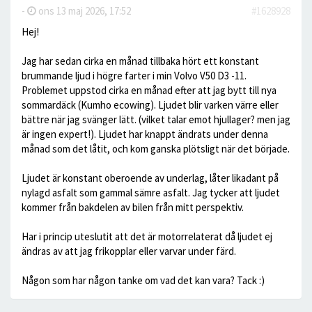
-
ons 13 maj 2026, 17:52
#1628928
Hej!
Jag har sedan cirka en månad tillbaka hört ett konstant
brummande ljud i högre farter i min Volvo V50 D3 -11.
Problemet uppstod cirka en månad efter att jag bytt till nya
sommardäck (Kumho ecowing). Ljudet blir varken värre eller
bättre när jag svänger lätt. (vilket talar emot hjullager? men jag
är ingen expert!). Ljudet har knappt ändrats under denna
månad som det låtit, och kom ganska plötsligt när det började.
Ljudet är konstant oberoende av underlag, låter likadant på
nylagd asfalt som gammal sämre asfalt. Jag tycker att ljudet
kommer från bakdelen av bilen från mitt perspektiv.
Har i princip uteslutit att det är motorrelaterat då ljudet ej
ändras av att jag frikopplar eller varvar under färd.
Någon som har någon tanke om vad det kan vara? Tack :)