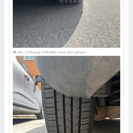
IMG_5199.jpeg (2.99 MiB) Visad 2653 gånger