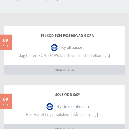
FELKOD ECM P023600 VAD GÖRA
09
aug
- By ulfbasset
Jag har en XC70 D4 AWD 2016 som säter felkod […]
VISA INLÄGG
SOLSKYDD S60?
09
aug
- By UnleashFusion
Hej. Har ett nytt solskydd i låda som jag […]
VISA INLÄGG