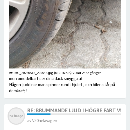
IMG_20260518_200538.jpg (610.16 KiB) Visad 2572 gånger
men omedelbart ser dina däck smygga ut.
Någon ljudd nar man spinner rundt hjulet , och bilen står på
domkraft ?
RE: BRUMMANDE LJUD I HÖGRE FART V50
av
V50helavägen