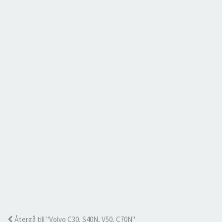
Återgå till "Volvo C30, S40N, V50, C70N"