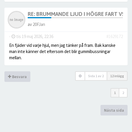
RE: BRUMMANDE LJUD I HÖGRE FART V50
av
20FJan
-
tis 19 maj 2026, 22:36
#1629172
En fjäder vid varje hjul, men jag tänker på fram. Bak kanske
man inte känner det eftersom det blir gummibussningar
mellan.
Sida
1
av
2
12 inlägg
Besvara
1
2
Nästa sida