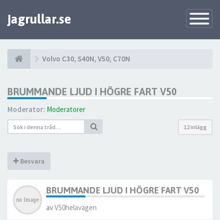
jagrullar.se
Toggle
Navigatio
Volvo C30, S40N, V50, C70N
BRUMMANDE LJUD I HÖGRE FART V50
Moderator:
Moderatorer
12 inlägg
Besvara
BRUMMANDE LJUD I HÖGRE FART V50
av
V50helavägen