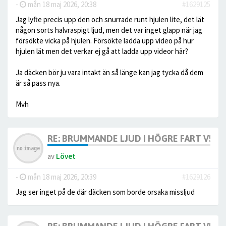
-
mån 18 maj 2026, 20:38
#1629125
Jag lyfte precis upp den och snurrade runt hjulen lite, det lät
någon sorts halvraspigt ljud, men det var inget glapp när jag
försökte vicka på hjulen. Försökte ladda upp video på hur
hjulen lät men det verkar ej gå att ladda upp videor här?
Ja däcken bör ju vara intakt än så länge kan jag tycka då dem
är så pass nya.
Mvh
RE: BRUMMANDE LJUD I HÖGRE FART V50
av
Lövet
-
mån 18 maj 2026, 20:39
#1629126
Jag ser inget på de där däcken som borde orsaka missljud