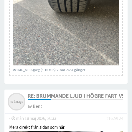
IMG_5198.jpeg (3.16 MiB) Visad 2653 gånger
RE: BRUMMANDE LJUD I HÖGRE FART V50
av
Bent
-
mån 18 maj 2026, 20:33
#1629124
Mera direkt från sidan som här: