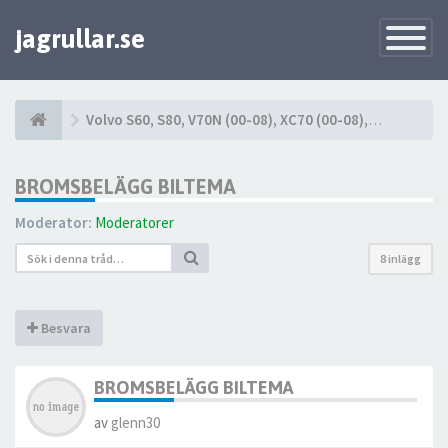
jagrullar.se
Toggle
Navigatio
Volvo S60, S80, V70N (00-08), XC70 (00-08), XC90 (03-14)
BROMSBELÄGG BILTEMA
Moderator:
Moderatorer
8 inlägg
Besvara
BROMSBELÄGG BILTEMA
av
glenn30