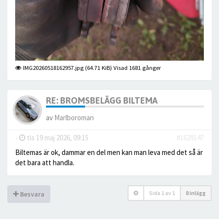
IMG20260518162957.jpg (64.71 KiB) Visad 1681 gånger
RE: BROMSBELÄGG BILTEMA
av
Marlboroman
-
tis 19 maj 2026, 09:15
#1629147
Biltemas är ok, dammar en del men kan man leva med det så är
det bara att handla.
Sida
1
av
1
8 inlägg
Besvara