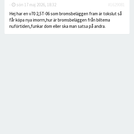
-
sön 17 maj 2026, 18:32
#1629081
Hej har en v70 2,5T-06 som bromsbeläggen fram är tokslut så
får köpa nya imorrn,hur är bromsbeläggen från biltema
nuförtiden,funkar dom eller ska man satsa på andra.