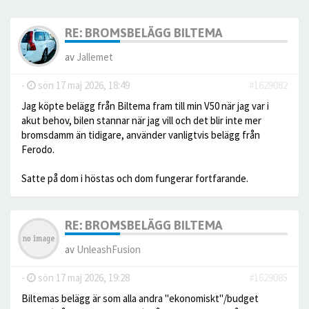
RE: BROMSBELÄGG BILTEMA
av
Jallemet
-
sön 17 maj 2026, 18:49
#1629082
Jag köpte belägg från Biltema fram till min V50 när jag var i
akut behov, bilen stannar när jag vill och det blir inte mer
bromsdamm än tidigare, använder vanligtvis belägg från
Ferodo.
Satte på dom i höstas och dom fungerar fortfarande.
RE: BROMSBELÄGG BILTEMA
av
UnleashFusion
-
sön 17 maj 2026, 19:28
#1629085
Biltemas belägg är som alla andra "ekonomiskt"/budget