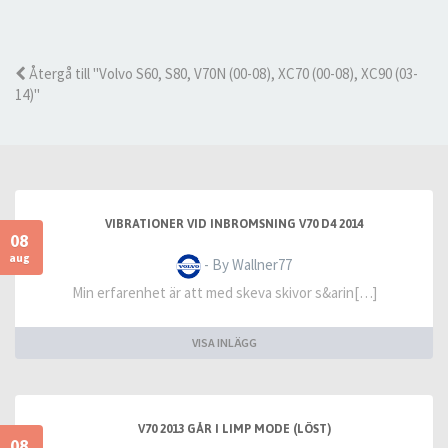
Återgå till "Volvo S60, S80, V70N (00-08), XC70 (00-08), XC90 (03-
14)"
VIBRATIONER VID INBROMSNING V70 D4 2014
08
aug
- By Wallner77
Min erfarenhet är att med skeva skivor s&arin[…]
VISA INLÄGG
V70 2013 GÅR I LIMP MODE (LÖST)
08