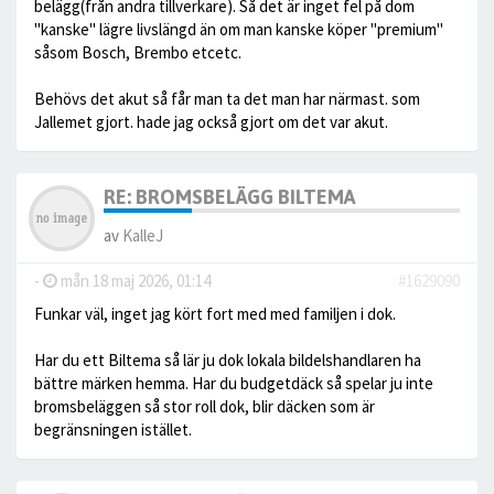
belägg(från andra tillverkare). Så det är inget fel på dom
"kanske" lägre livslängd än om man kanske köper "premium"
såsom Bosch, Brembo etcetc.
Behövs det akut så får man ta det man har närmast. som
Jallemet gjort. hade jag också gjort om det var akut.
RE: BROMSBELÄGG BILTEMA
av
KalleJ
-
mån 18 maj 2026, 01:14
#1629090
Funkar väl, inget jag kört fort med med familjen i dok.
Har du ett Biltema så lär ju dok lokala bildelshandlaren ha
bättre märken hemma. Har du budgetdäck så spelar ju inte
bromsbeläggen så stor roll dok, blir däcken som är
begränsningen istället.