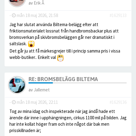
av
Erik Å
-
mån 18 maj 2026, 21:58
#1629133
Jag har slutat använda Biltema-belägg efter att
friktionsmaterialet lossnat från handbromsbackar plus att
bromsverkan på skivbromsbeläggen går ner dramatiskt i
saltslask.
Det går ju att få märkesgrejer till i princip samma pris i vissa
webb-butiker.. Enkelt val
RE: BROMSBELÄGG BILTEMA
av
Jallemet
-
mån 18 maj 2026, 22:11
#1629136
Tog av mina idag och inspekterade när jag ändå hade ett
ärende där inne i upphängningen, cirkus 1100 mil på bilden. Jag
har inte kollat höger fram och inte något där bak men
prisskillnaden är;