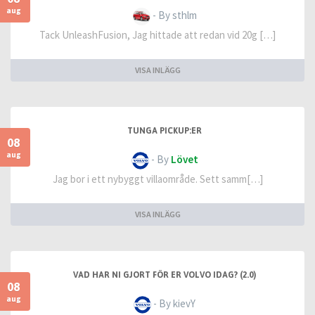
aug
- By sthlm
Tack UnleashFusion, Jag hittade att redan vid 20g […]
VISA INLÄGG
TUNGA PICKUP:ER
08
aug
- By
Lövet
Jag bor i ett nybyggt villaområde. Sett samm[…]
VISA INLÄGG
VAD HAR NI GJORT FÖR ER VOLVO IDAG? (2.0)
08
aug
- By kievY