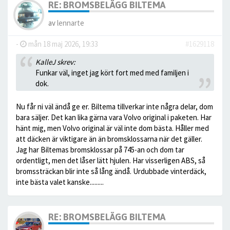
RE: BROMSBELÄGG BILTEMA
av
lennarte
-
mån 18 maj 2026, 19:33
#1629118
KalleJ skrev:
Funkar väl, inget jag kört fort med med familjen i
dok.
Nu får ni väl ändå ge er. Biltema tillverkar inte några delar, dom
bara säljer. Det kan lika gärna vara Volvo original i paketen. Har
hänt mig, men Volvo original är väl inte dom bästa. Håller med
att däcken är viktigare än än bromsklossarna när det gäller.
Jag har Biltemas bromsklossar på 745-an och dom tar
ordentligt, men det låser lätt hjulen. Har visserligen ABS, så
bromssträckan blir inte så lång ändå. Urdubbade vinterdäck,
inte bästa valet kanske.........
RE: BROMSBELÄGG BILTEMA