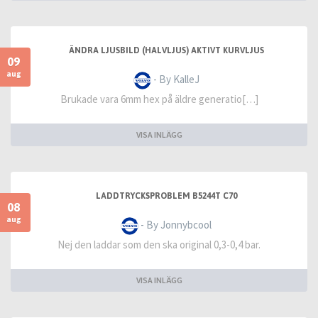
ÄNDRA LJUSBILD (HALVLJUS) AKTIVT KURVLJUS
09
aug
- By KalleJ
Brukade vara 6mm hex på äldre generatio[…]
VISA INLÄGG
LADDTRYCKSPROBLEM B5244T C70
08
aug
- By Jonnybcool
Nej den laddar som den ska original 0,3-0,4 bar.
VISA INLÄGG