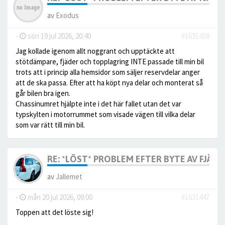
av
Exodus
-
sön 19 jul 2026, 20:40
#1631438
Jag kollade igenom allt noggrant och upptäckte att
stötdämpare, fjäder och topplagring INTE passade till min bil
trots att i princip alla hemsidor som säljer reservdelar anger
att de ska passa. Efter att ha köpt nya delar och monterat så
går bilen bra igen.
Chassinumret hjälpte inte i det här fallet utan det var
typskylten i motorrummet som visade vägen till vilka delar
som var rätt till min bil.
RE: *LÖST* PROBLEM EFTER BYTE AV FJÄDE
av
Jallemet
-
mån 20 jul 2026, 09:00
#1631447
Toppen att det löste sig!