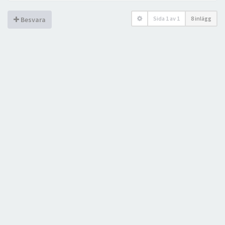
Sida
1
av
1
8 inlägg
Besvara