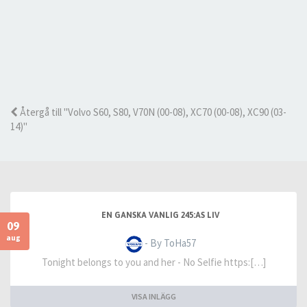
Återgå till "Volvo S60, S80, V70N (00-08), XC70 (00-08), XC90 (03-
14)"
EN GANSKA VANLIG 245:AS LIV
09
aug
- By ToHa57
Tonight belongs to you and her - No Selfie https:[…]
VISA INLÄGG