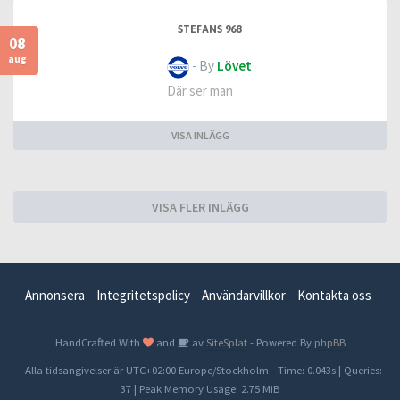
STEFANS 968
08
aug
- By
Lövet
Där ser man
VISA INLÄGG
VISA FLER INLÄGG
Annonsera
Integritetspolicy
Användarvillkor
Kontakta oss
HandCrafted With
and
av
SiteSplat
- Powered By
phpBB
- Alla tidsangivelser är UTC+02:00 Europe/Stockholm -
Time: 0.043s
|
Queries:
37
| Peak Memory Usage: 2.75 MiB