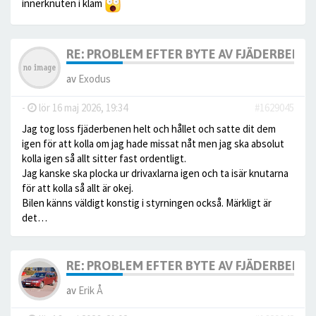
innerknuten i kläm
RE: PROBLEM EFTER BYTE AV FJÄDERBEN.
av
Exodus
-
lör 16 maj 2026, 19:34
#1629045
Jag tog loss fjäderbenen helt och hållet och satte dit dem
igen för att kolla om jag hade missat nåt men jag ska absolut
kolla igen så allt sitter fast ordentligt.
Jag kanske ska plocka ur drivaxlarna igen och ta isär knutarna
för att kolla så allt är okej.
Bilen känns väldigt konstig i styrningen också. Märkligt är
det…
RE: PROBLEM EFTER BYTE AV FJÄDERBEN.
av
Erik Å