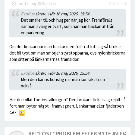
-
sön 17 maj 2026, 06:37
#1629054
Exodus
skrev:
↑
lör 16 maj 2026, 15:54
Det smäller till och hugger när jag kör. Framförallt
när man svänger tvärt, som när man backar ut från
en parkering.
Om det knakar när man backar med fullt rattutslag så brukar
det bli tyst om man smörjer styrstopparna, dvs nylonbrickorna
som sitter på länkarmarnas framsidor.
Exodus
skrev:
↑
lör 16 maj 2026, 15:54
Men den känns konstig när man kör rakt fram
också.
Har du kollat toe-inställningen? Den brukar sticka iväg rejält så
fort man byter något i framvagnen. Länkarmar eller fjäderben
t.ex.
RE: *LÖST* PROBLEM EFTER BYTE AV FJÄDE