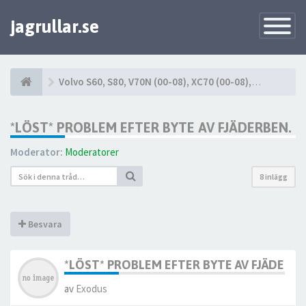
jagrullar.se
Toggle
Navigatio
Volvo S60, S80, V70N (00-08), XC70 (00-08), XC90 (03-14)
*LÖST* PROBLEM EFTER BYTE AV FJÄDERBEN.
Moderator:
Moderatorer
8 inlägg
Besvara
*LÖST* PROBLEM EFTER BYTE AV FJÄDERBE
av
Exodus