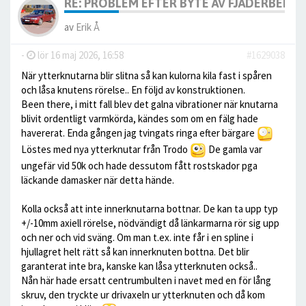
RE: PROBLEM EFTER BYTE AV FJÄDERBEN.
av
Erik Å
-
lör 16 maj 2026, 16:58
#1629038
När ytterknutarna blir slitna så kan kulorna kila fast i spåren
och låsa knutens rörelse.. En följd av konstruktionen.
Been there, i mitt fall blev det galna vibrationer när knutarna
blivit ordentligt varmkörda, kändes som om en fälg hade
havererat. Enda gången jag tvingats ringa efter bärgare
Löstes med nya ytterknutar från Trodo
De gamla var
ungefär vid 50k och hade dessutom fått rostskador pga
läckande damasker när detta hände.
Kolla också att inte innerknutarna bottnar. De kan ta upp typ
+/-10mm axiell rörelse, nödvändigt då länkarmarna rör sig upp
och ner och vid sväng. Om man t.ex. inte får i en spline i
hjullagret helt rätt så kan innerknuten bottna. Det blir
garanterat inte bra, kanske kan låsa ytterknuten också..
Nån här hade ersatt centrumbulten i navet med en för lång
skruv, den tryckte ur drivaxeln ur ytterknuten och då kom