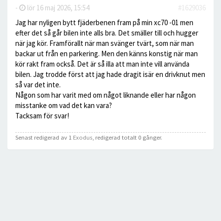
-
lör 16 maj 2026, 15:54
#1629036
Jag har nyligen bytt fjäderbenen fram på min xc70 -01 men
efter det så går bilen inte alls bra. Det smäller till och hugger
när jag kör. Framförallt när man svänger tvärt, som när man
backar ut från en parkering. Men den känns konstig när man
kör rakt fram också. Det är så illa att man inte vill använda
bilen. Jag trodde först att jag hade dragit isär en drivknut men
så var det inte.
Någon som har varit med om något liknande eller har någon
misstanke om vad det kan vara?
Tacksam för svar!
Senast redigerad av 1
Exodus
, redigerad totalt 0 gånger.