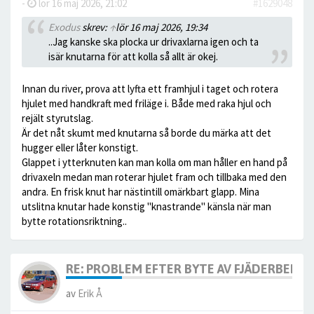
-
lör 16 maj 2026, 21:02
#1629048
Exodus
skrev:
↑
lör 16 maj 2026, 19:34
..Jag kanske ska plocka ur drivaxlarna igen och ta
isär knutarna för att kolla så allt är okej.
Innan du river, prova att lyfta ett framhjul i taget och rotera
hjulet med handkraft med friläge i. Både med raka hjul och
rejält styrutslag.
Är det nåt skumt med knutarna så borde du märka att det
hugger eller låter konstigt.
Glappet i ytterknuten kan man kolla om man håller en hand på
drivaxeln medan man roterar hjulet fram och tillbaka med den
andra. En frisk knut har nästintill omärkbart glapp. Mina
utslitna knutar hade konstig "knastrande" känsla när man
bytte rotationsriktning..
RE: PROBLEM EFTER BYTE AV FJÄDERBEN.
av
Erik Å