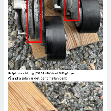
Spännare 01.png (653.54 KiB) Visad 5680 gånger
På andra sidan är det tight mellan dem: