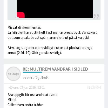
Missat din kommentar.
Ja frihjulet har suttit helt fast men är precis bytt. Var säkert
det som orsakade att spännaren slets ut på så kort tid.
Btw, tog ut generatorn vid byte utan att plocka bort ngt
annat (2.4d -10). Gick ganska smidigt.
RE: MULTIREM VANDRAR I SIDLED
av
erniefågelholk
-
ons 03 jun 2026, 22:01
#1629754
Bra uppgift för oss andra att veta
Miiltal
Gäller även andra trådar