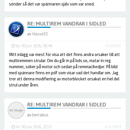
sönder så det var spännaren själv som var sned.
RE: MULTIREM VANDRAR I SIDLED
av
Hasse53
-
lör 06 jun 2026, 08:44
#1629847
Mitt inlägg var mest för visa att det finns andra orsaker till att
multiremmen strular. Om du går in på bds.se, matar in reg
nummer, söker på motor och sedan på remmar/kedjor. På bild
med spännare finns en pdf som visar vad det handlar om. Jag
tror att denna modifiering av motorblocket orsakat en hel del
strul under åren.
RE: MULTIREM VANDRAR I SIDLED
av
berrabus
-
lör 06 jun 2026, 22:27
#1629894