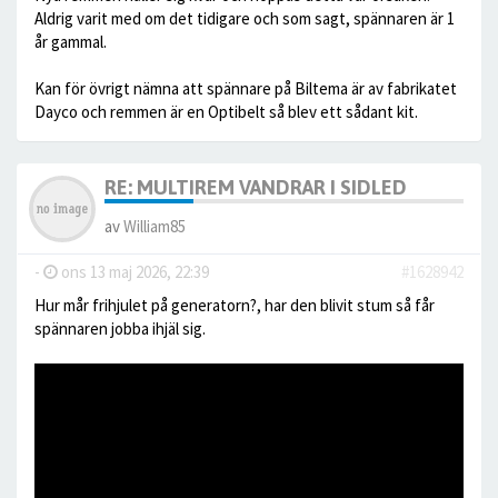
Aldrig varit med om det tidigare och som sagt, spännaren är 1
år gammal.
Kan för övrigt nämna att spännare på Biltema är av fabrikatet
Dayco och remmen är en Optibelt så blev ett sådant kit.
RE: MULTIREM VANDRAR I SIDLED
av
William85
-
ons 13 maj 2026, 22:39
#1628942
Hur mår frihjulet på generatorn?, har den blivit stum så får
spännaren jobba ihjäl sig.