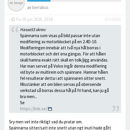
av
berrabus
-
fre 05 jun 2026, 22:58
#1629842
Hasse53 skrev:
Spännarna som visas på bild passar inte utan
modifiering av motorblocket på en 2.4D-10.
Modifieringen innebär att två nya hål borras i
motorblocket och det ena gängas. För att hålen
skall hamna exakt rätt skall en tolk/jigg användas.
Har man servat på Volvo ingår denna modifiering
vid byte av multirem och spännare. Hamnar hålen
fel resulterar detta i att spännaren sitter snett.
Misstänker att om bilen servas på oberoende
verkstad så borras dessa hål på fri hand, kan ju gå
bra men...
Se
https://bds.se/
Sry men vet inte riktigt vad du pratar om.
Spännarna sitter/satt inte snett utan ngt inuti hade gått