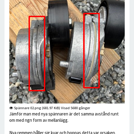
Spännare 02.png (681.97 KiB) Visad 5680 gånger
Jämför man med nya spännaren är det samma avstånd runt
om med ngn form av mellanlägg.
Nya remmen håller sig kvar och hoppas detta var orsaken.