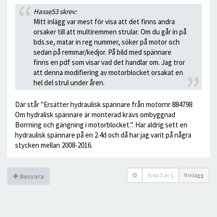
Hasse53 skrev:
Mitt inlägg var mest för visa att det finns andra
orsaker till att multiremmen strular. Om du går in på
bds.se, matar in reg nummer, söker på motor och
sedan på remmar/kedjor. På bild med spännare
finns en pdf som visar vad det handlar om. Jag tror
att denna modifiering av motorblocket orsakat en
hel del strul under åren.
Där står "Ersätter hydraulisk spännare från motornr 884798
Om hydralisk spännare är monterad krävs ombyggnad
Borrning och gängning i motorblocket.". Har aldrig sett en
hydraulisk spännare på en 2.4d och då har jag varit på några
stycken mellan 2008-2016.
Sida
1
av
1
9 inlägg
Besvara