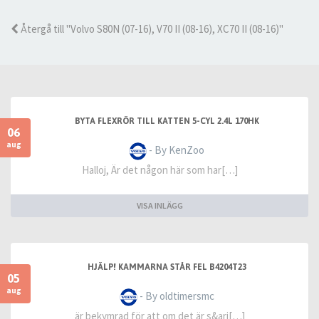
Återgå till "Volvo S80N (07-16), V70 II (08-16), XC70 II (08-16)"
BYTA FLEXRÖR TILL KATTEN 5-CYL 2.4L 170HK
06
aug
- By KenZoo
Halloj, Är det någon här som har[…]
VISA INLÄGG
HJÄLP! KAMMARNA STÅR FEL B4204T23
05
aug
- By oldtimersmc
är bekymrad för att om det är s&ari[…]