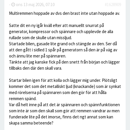
-
ons 13 maj 2026, 07:10
#1628909
Multiremmen hoppade av dvs den brast inte utan hoppade av.
Satte dit en ny igår kväll efter att manuellt snurrat på
generator, kompressor och spännare och upplevde de alla
rullade som de skulle utan missljud.
Startade bilen, gasade lite grand och stängde av den. Ser då
att den gått i sidled 1 spår på generatorn så den är på väg av
och ännu lite mer på spännaren.
Tänkte att jag kanske fick på den snett från början och lägger
tillbaks den där den skall vara.
Startar bilen igen för att kolla och lägger mig under. Plötsligt
kommer det som det metalliskt ljud (knackande) som är synkat
med rörelserna på spännaren som den gör för att hålla
remmen spänd.
Var då helt inne på att det är spännaren och spännfunktionen
som inte är som den skall som gör att remmen vandrar av men
funderade lite på det imorse, finns det ngt annat som kan
skapa samma beteende?