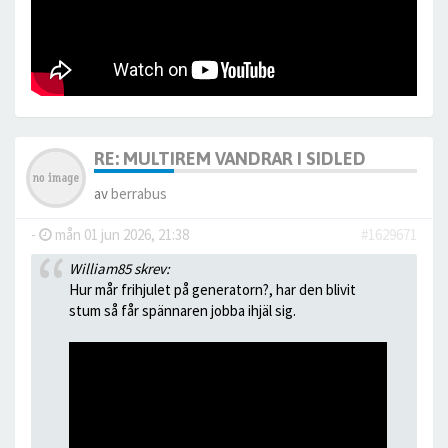
RE: MULTIREM VANDRAR I SIDLED
av
berrabus
-
mån 01 jun 2026, 21:38
#1629671
William85 skrev:
Hur mår frihjulet på generatorn?, har den blivit
stum så får spännaren jobba ihjäl sig.