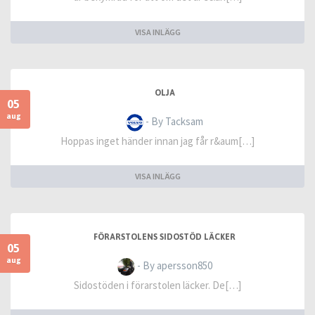
VISA INLÄGG
OLJA
05
aug
- By Tacksam
Hoppas inget händer innan jag får r&aum[…]
VISA INLÄGG
FÖRARSTOLENS SIDOSTÖD LÄCKER
05
aug
- By apersson850
Sidostöden i förarstolen läcker. De[…]