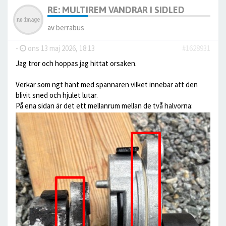
RE: MULTIREM VANDRAR I SIDLED
av
berrabus
-
ons 13 maj 2026, 18:13
#1628931
Jag tror och hoppas jag hittat orsaken.
Verkar som ngt hänt med spännaren vilket innebär att den
blivit sned och hjulet lutar.
På ena sidan är det ett mellanrum mellan de två halvorna: