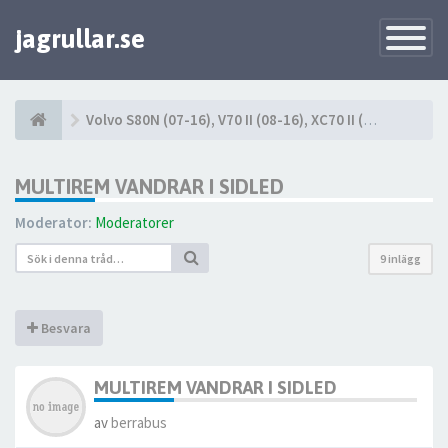
jagrullar.se
Toggle
Navigatio
Volvo S80N (07-16), V70 II (08-16), XC70 II (08-16)
MULTIREM VANDRAR I SIDLED
Moderator:
Moderatorer
9 inlägg
Besvara
MULTIREM VANDRAR I SIDLED
av
berrabus