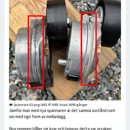
Spännare 02.png (681.97 KiB) Visad 5699 gånger
Jämför man med nya spännaren är det samma avstånd runt
om med ngn form av mellanlägg.
Nya remmen håller sig kvar och hoppas detta var orsaken.