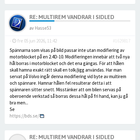
RE: MULTIREM VANDRAR I SIDLED
av
Hasse53
-
fre 05 jun 2026, 11:42
#1629817
Spännarna som visas på bild passar inte utan modifiering av
motorblocket på en 2.4D-10. Modifieringen innebär att två nya
hål borras i motorblocket och det ena gängas. För att hålen
skall hamna exakt rätt skall en tolk/jigg användas. Har man
servat på Volvo ingår denna modifiering vid byte av multirem
och spännare. Hamnar hålen fel resulterar detta i att
spännaren sitter snett. Misstänker att om bilen servas på
oberoende verkstad så borras dessa hål på fri hand, kan ju gå
bra men...
Se
https://bds.se/
RE: MULTIREM VANDRAR I SIDLED