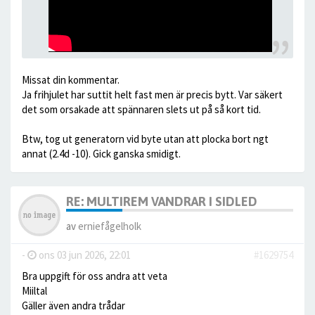
Missat din kommentar.
Ja frihjulet har suttit helt fast men är precis bytt. Var säkert
det som orsakade att spännaren slets ut på så kort tid.
Btw, tog ut generatorn vid byte utan att plocka bort ngt
annat (2.4d -10). Gick ganska smidigt.
RE: MULTIREM VANDRAR I SIDLED
av
erniefågelholk
-
ons 03 jun 2026, 22:01
#1629754
Bra uppgift för oss andra att veta
Miiltal
Gäller även andra trådar