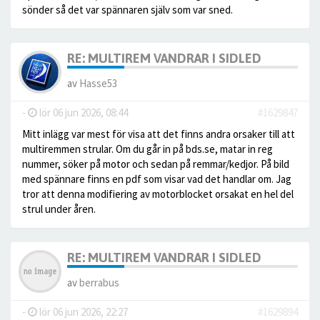
sönder så det var spännaren själv som var sned.
RE: MULTIREM VANDRAR I SIDLED
av
Hasse53
-
lör 06 jun 2026, 08:44
#1629847
Mitt inlägg var mest för visa att det finns andra orsaker till att
multiremmen strular. Om du går in på bds.se, matar in reg
nummer, söker på motor och sedan på remmar/kedjor. På bild
med spännare finns en pdf som visar vad det handlar om. Jag
tror att denna modifiering av motorblocket orsakat en hel del
strul under åren.
RE: MULTIREM VANDRAR I SIDLED
av
berrabus
-
lör 06 jun 2026, 22:27
#1629894