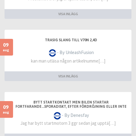
VISA INLÄGG
TRASIG SLANG TILL V70N 2,4D
09
aug
- By UnleashFusion
kan man utläsa någon artikelnumme[…]
VISA INLÄGG
BYTT STARTKONTAKT MEN BILEN STARTAR
09
FORTFARANDE...SPORADISKT, EFTER FÖRDRÖJNING ELLER INTE
ALLS
aug
- By Denesfay
Jag har bytt startmotorn 3 ggr sedan jag upptä[…]