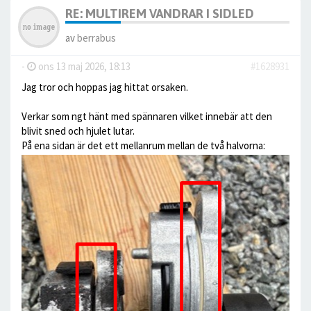
RE: MULTIREM VANDRAR I SIDLED
av
berrabus
-
ons 13 maj 2026, 18:13
#1628931
Jag tror och hoppas jag hittat orsaken.
Verkar som ngt hänt med spännaren vilket innebär att den
blivit sned och hjulet lutar.
På ena sidan är det ett mellanrum mellan de två halvorna: