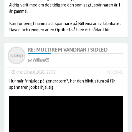
Aldrig varit med om det tidigare och som sagt, spännaren är 1
år gammal.
Kan för övrigt nämna att spännare på Biltema är av fabrikatet
Dayco och remmen är en Optibelt så blev ett sådant kit.
RE: MULTIREM VANDRAR I SIDLED
av
William85
-
ons 13 maj 2026, 22:39
#1628942
Hur mår frihjulet på generatorn?, har den blivit stum så får
spännaren jobba ihjäl sig.