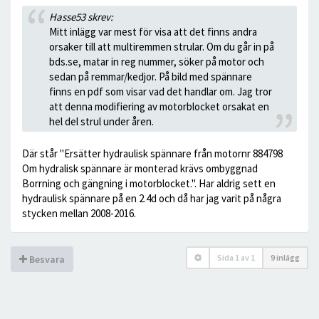
Hasse53 skrev:
Mitt inlägg var mest för visa att det finns andra
orsaker till att multiremmen strular. Om du går in på
bds.se, matar in reg nummer, söker på motor och
sedan på remmar/kedjor. På bild med spännare
finns en pdf som visar vad det handlar om. Jag tror
att denna modifiering av motorblocket orsakat en
hel del strul under åren.
Där står "Ersätter hydraulisk spännare från motornr 884798
Om hydralisk spännare är monterad krävs ombyggnad
Borrning och gängning i motorblocket.". Har aldrig sett en
hydraulisk spännare på en 2.4d och då har jag varit på några
stycken mellan 2008-2016.
Sida
1
av
1
9 inlägg
Besvara