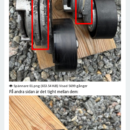
Spännare 01.png (653.54 KiB) Visad 5699 gånger
På andra sidan är det tight mellan dem: