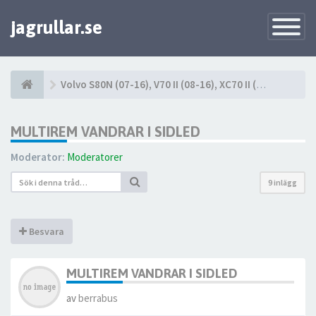
jagrullar.se
Toggle
Navigatio
Volvo S80N (07-16), V70 II (08-16), XC70 II (08-16)
MULTIREM VANDRAR I SIDLED
Moderator:
Moderatorer
9 inlägg
Besvara
MULTIREM VANDRAR I SIDLED
av
berrabus