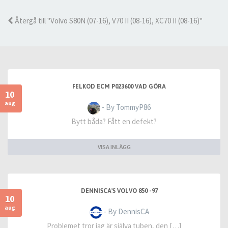
Återgå till "Volvo S80N (07-16), V70 II (08-16), XC70 II (08-16)"
FELKOD ECM P023600 VAD GÖRA
10
aug
- By TommyP86
Bytt båda? Fått en defekt?
VISA INLÄGG
DENNISCA'S VOLVO 850 -97
10
aug
- By DennisCA
Problemet tror jag är själva tuben, den […]