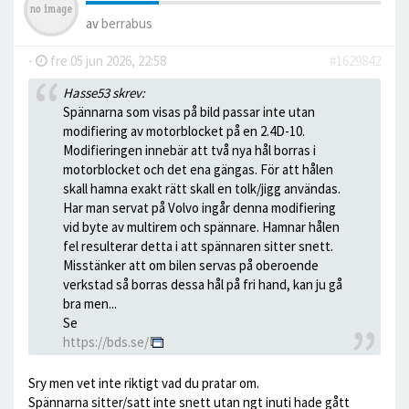
av
berrabus
-
fre 05 jun 2026, 22:58
#1629842
Hasse53 skrev:
Spännarna som visas på bild passar inte utan
modifiering av motorblocket på en 2.4D-10.
Modifieringen innebär att två nya hål borras i
motorblocket och det ena gängas. För att hålen
skall hamna exakt rätt skall en tolk/jigg användas.
Har man servat på Volvo ingår denna modifiering
vid byte av multirem och spännare. Hamnar hålen
fel resulterar detta i att spännaren sitter snett.
Misstänker att om bilen servas på oberoende
verkstad så borras dessa hål på fri hand, kan ju gå
bra men...
Se
https://bds.se/
Sry men vet inte riktigt vad du pratar om.
Spännarna sitter/satt inte snett utan ngt inuti hade gått