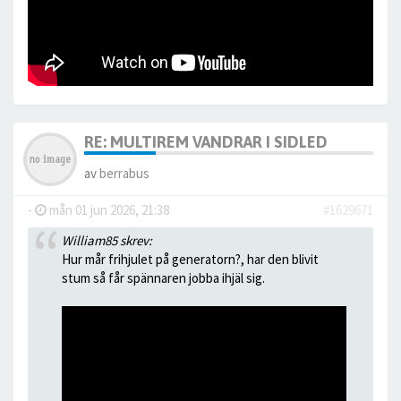
RE: MULTIREM VANDRAR I SIDLED
av
berrabus
-
mån 01 jun 2026, 21:38
#1629671
William85 skrev:
Hur mår frihjulet på generatorn?, har den blivit
stum så får spännaren jobba ihjäl sig.