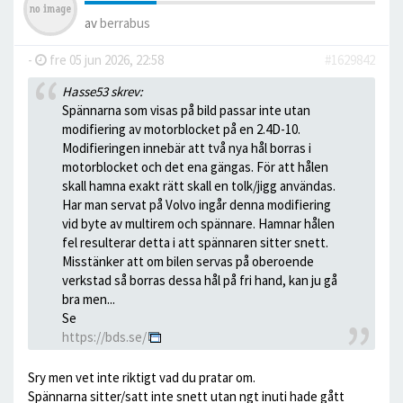
av
berrabus
-
fre 05 jun 2026, 22:58
#1629842
Hasse53 skrev:
Spännarna som visas på bild passar inte utan
modifiering av motorblocket på en 2.4D-10.
Modifieringen innebär att två nya hål borras i
motorblocket och det ena gängas. För att hålen
skall hamna exakt rätt skall en tolk/jigg användas.
Har man servat på Volvo ingår denna modifiering
vid byte av multirem och spännare. Hamnar hålen
fel resulterar detta i att spännaren sitter snett.
Misstänker att om bilen servas på oberoende
verkstad så borras dessa hål på fri hand, kan ju gå
bra men...
Se
https://bds.se/
Sry men vet inte riktigt vad du pratar om.
Spännarna sitter/satt inte snett utan ngt inuti hade gått