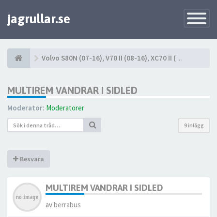
jagrullar.se
Toggle
Navigatio
Volvo S80N (07-16), V70 II (08-16), XC70 II (08-16)
MULTIREM VANDRAR I SIDLED
Moderator:
Moderatorer
9 inlägg
Besvara
MULTIREM VANDRAR I SIDLED
av
berrabus