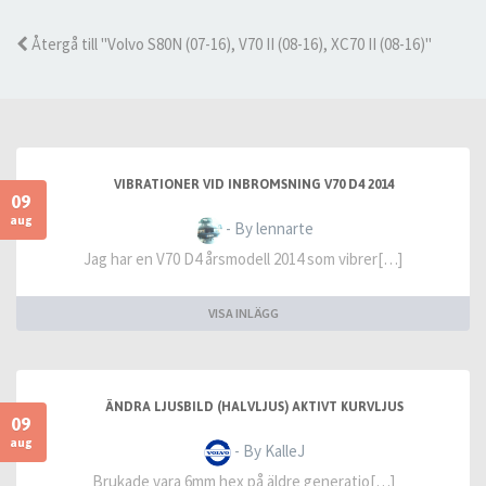
Återgå till "Volvo S80N (07-16), V70 II (08-16), XC70 II (08-16)"
VIBRATIONER VID INBROMSNING V70 D4 2014
09
aug
- By lennarte
Jag har en V70 D4 årsmodell 2014 som vibrer[…]
VISA INLÄGG
ÄNDRA LJUSBILD (HALVLJUS) AKTIVT KURVLJUS
09
aug
- By KalleJ
Brukade vara 6mm hex på äldre generatio[…]