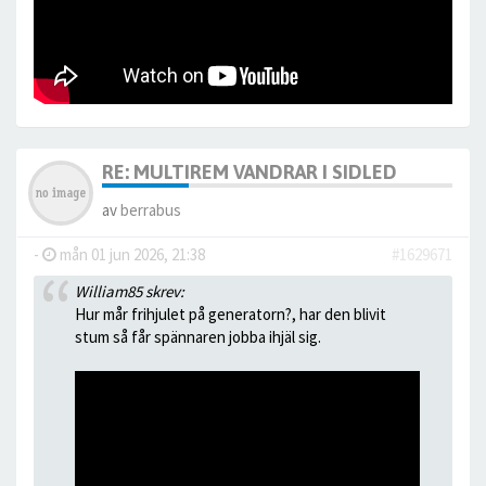
RE: MULTIREM VANDRAR I SIDLED
av
berrabus
-
mån 01 jun 2026, 21:38
#1629671
William85 skrev:
Hur mår frihjulet på generatorn?, har den blivit
stum så får spännaren jobba ihjäl sig.