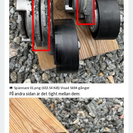
Spännare 01.png (653.54 KiB) Visad 5694 gånger
På andra sidan är det tight mellan dem: