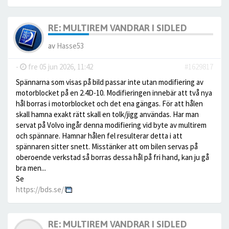
RE: MULTIREM VANDRAR I SIDLED
av
Hasse53
-
fre 05 jun 2026, 11:42
#1629817
Spännarna som visas på bild passar inte utan modifiering av
motorblocket på en 2.4D-10. Modifieringen innebär att två nya
hål borras i motorblocket och det ena gängas. För att hålen
skall hamna exakt rätt skall en tolk/jigg användas. Har man
servat på Volvo ingår denna modifiering vid byte av multirem
och spännare. Hamnar hålen fel resulterar detta i att
spännaren sitter snett. Misstänker att om bilen servas på
oberoende verkstad så borras dessa hål på fri hand, kan ju gå
bra men...
Se
https://bds.se/
RE: MULTIREM VANDRAR I SIDLED