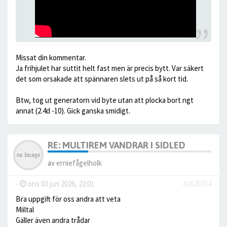
Missat din kommentar.
Ja frihjulet har suttit helt fast men är precis bytt. Var säkert
det som orsakade att spännaren slets ut på så kort tid.
Btw, tog ut generatorn vid byte utan att plocka bort ngt
annat (2.4d -10). Gick ganska smidigt.
RE: MULTIREM VANDRAR I SIDLED
av
erniefågelholk
-
ons 03 jun 2026, 22:01
#1629754
Bra uppgift för oss andra att veta
Miiltal
Gäller även andra trådar