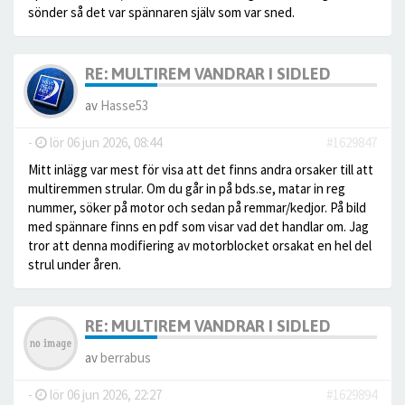
sönder så det var spännaren själv som var sned.
RE: MULTIREM VANDRAR I SIDLED
av
Hasse53
-
lör 06 jun 2026, 08:44
#1629847
Mitt inlägg var mest för visa att det finns andra orsaker till att
multiremmen strular. Om du går in på bds.se, matar in reg
nummer, söker på motor och sedan på remmar/kedjor. På bild
med spännare finns en pdf som visar vad det handlar om. Jag
tror att denna modifiering av motorblocket orsakat en hel del
strul under åren.
RE: MULTIREM VANDRAR I SIDLED
av
berrabus
-
lör 06 jun 2026, 22:27
#1629894