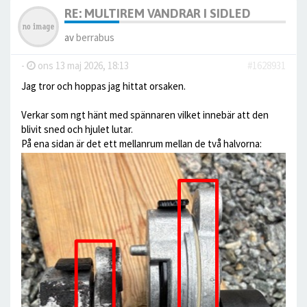
RE: MULTIREM VANDRAR I SIDLED
av
berrabus
-
ons 13 maj 2026, 18:13
#1628931
Jag tror och hoppas jag hittat orsaken.
Verkar som ngt hänt med spännaren vilket innebär att den
blivit sned och hjulet lutar.
På ena sidan är det ett mellanrum mellan de två halvorna: