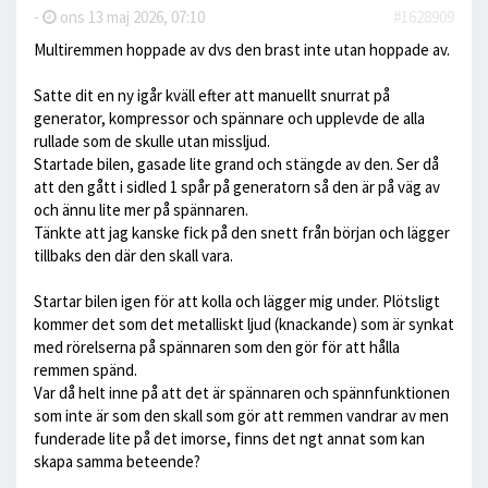
-
ons 13 maj 2026, 07:10
#1628909
Multiremmen hoppade av dvs den brast inte utan hoppade av.
Satte dit en ny igår kväll efter att manuellt snurrat på
generator, kompressor och spännare och upplevde de alla
rullade som de skulle utan missljud.
Startade bilen, gasade lite grand och stängde av den. Ser då
att den gått i sidled 1 spår på generatorn så den är på väg av
och ännu lite mer på spännaren.
Tänkte att jag kanske fick på den snett från början och lägger
tillbaks den där den skall vara.
Startar bilen igen för att kolla och lägger mig under. Plötsligt
kommer det som det metalliskt ljud (knackande) som är synkat
med rörelserna på spännaren som den gör för att hålla
remmen spänd.
Var då helt inne på att det är spännaren och spännfunktionen
som inte är som den skall som gör att remmen vandrar av men
funderade lite på det imorse, finns det ngt annat som kan
skapa samma beteende?