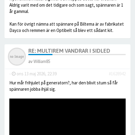
Aldrig varit med om det tidigare och som sagt, spännaren är 1
år gammal.
Kan för övrigt nämna att spännare på Biltema är av fabrikatet
Dayco och remmen är en Optibelt så blev ett sådant kit.
RE: MULTIREM VANDRAR I SIDLED
av
William85
-
ons 13 maj 2026, 22:39
#1628942
Hur mår frihjulet på generatorn?, har den blivit stum så får
spännaren jobba ihjäl sig.