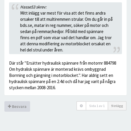
Hasse53 skrev:
Mitt inlägg var mest för visa att det finns andra
orsaker till att multiremmen strular. Om du går in på
bds.se, matar in reg nummer, söker på motor och
sedan på remmar/kedjor. På bild med spännare
finns en pdf som visar vad det handlar om. Jag tror
att denna modifiering av motorblocket orsakat en
hel del strul under åren.
Där står "Ersätter hydraulisk spännare från motornr 884798
Om hydralisk spännare är monterad krävs ombyggnad
Borrning och gängning i motorblocket.". Har aldrig sett en
hydraulisk spännare på en 2.4d och då har jag varit på några
stycken mellan 2008-2016.
Sida
1
av
1
9 inlägg
Besvara