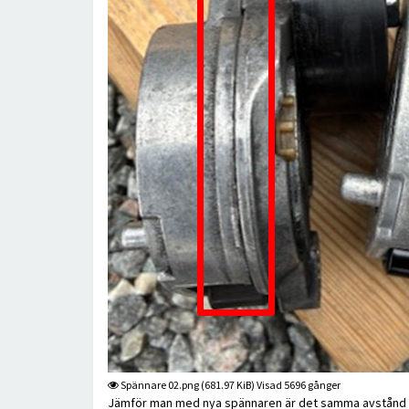
Spännare 02.png (681.97 KiB) Visad 5696 gånger
Jämför man med nya spännaren är det samma avstånd 