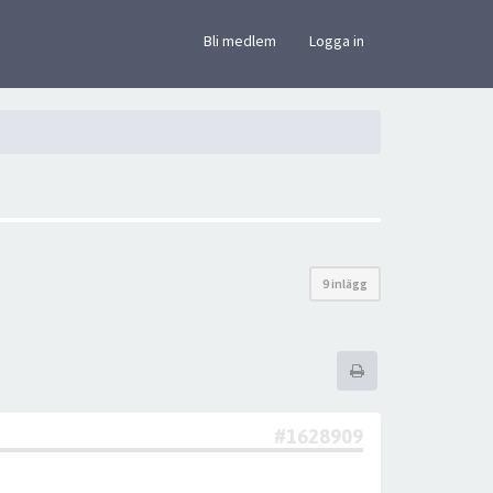
×
Bli medlem
Logga in
9 inlägg
#1628909