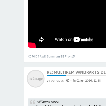
XC70 D4 AWD Summum BE Pro -15
RE: MULTIREM VANDRAR I SID
av
berrabus
-
mån 01 jun 2026, 21:38
William85 skrev: