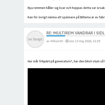
Nya remmen håller sig kvar och hoppas detta var orsake
Kan för övrigt nämna att spännare på Biltema är av fabr
RE: MULTIREM VANDRAR I SID
av
William85
-
ons 13 maj 2026, 22:39
Hur mår frihjulet på generatorn?, har den blivit stum så 