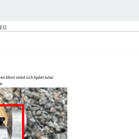
LED
 blivit sned och hjulet lutar.
a: