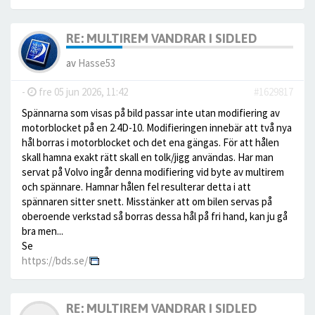
RE: MULTIREM VANDRAR I SIDLED
av
Hasse53
-
fre 05 jun 2026, 11:42
#1629817
Spännarna som visas på bild passar inte utan modifiering av
motorblocket på en 2.4D-10. Modifieringen innebär att två nya
hål borras i motorblocket och det ena gängas. För att hålen
skall hamna exakt rätt skall en tolk/jigg användas. Har man
servat på Volvo ingår denna modifiering vid byte av multirem
och spännare. Hamnar hålen fel resulterar detta i att
spännaren sitter snett. Misstänker att om bilen servas på
oberoende verkstad så borras dessa hål på fri hand, kan ju gå
bra men...
Se
https://bds.se/
RE: MULTIREM VANDRAR I SIDLED