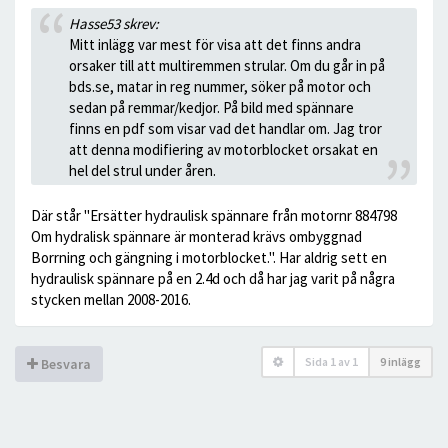
Hasse53 skrev:
Mitt inlägg var mest för visa att det finns andra
orsaker till att multiremmen strular. Om du går in på
bds.se, matar in reg nummer, söker på motor och
sedan på remmar/kedjor. På bild med spännare
finns en pdf som visar vad det handlar om. Jag tror
att denna modifiering av motorblocket orsakat en
hel del strul under åren.
Där står "Ersätter hydraulisk spännare från motornr 884798
Om hydralisk spännare är monterad krävs ombyggnad
Borrning och gängning i motorblocket.". Har aldrig sett en
hydraulisk spännare på en 2.4d och då har jag varit på några
stycken mellan 2008-2016.
Sida
1
av
1
9 inlägg
Besvara