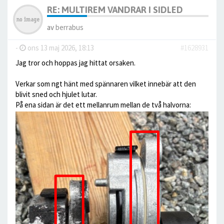
RE: MULTIREM VANDRAR I SIDLED
av
berrabus
-
ons 13 maj 2026, 18:13
#1628931
Jag tror och hoppas jag hittat orsaken.
Verkar som ngt hänt med spännaren vilket innebär att den
blivit sned och hjulet lutar.
På ena sidan är det ett mellanrum mellan de två halvorna: