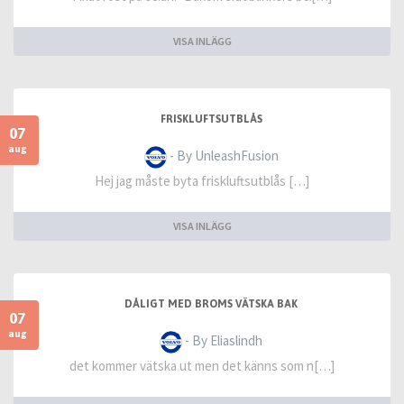
VISA INLÄGG
FRISKLUFTSUTBLÅS
07
aug
- By UnleashFusion
Hej jag måste byta friskluftsutblås […]
VISA INLÄGG
DÅLIGT MED BROMS VÄTSKA BAK
07
aug
- By Eliaslindh
det kommer vätska ut men det känns som n[…]