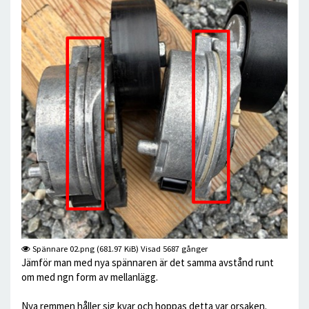
Spännare 02.png (681.97 KiB) Visad 5687 gånger
Jämför man med nya spännaren är det samma avstånd runt
om med ngn form av mellanlägg.
Nya remmen håller sig kvar och hoppas detta var orsaken.