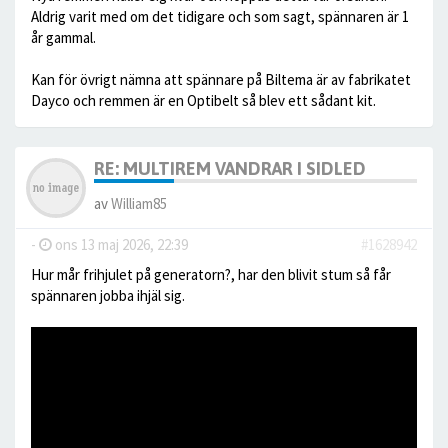
Aldrig varit med om det tidigare och som sagt, spännaren är 1
år gammal.
Kan för övrigt nämna att spännare på Biltema är av fabrikatet
Dayco och remmen är en Optibelt så blev ett sådant kit.
RE: MULTIREM VANDRAR I SIDLED
av
William85
-
ons 13 maj 2026, 22:39
#1628942
Hur mår frihjulet på generatorn?, har den blivit stum så får
spännaren jobba ihjäl sig.