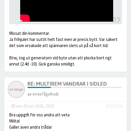
Missat din kommentar.
Ja frihjulet har suttit helt fast men är precis bytt. Var säkert
det som orsakade att spännaren slets ut på så kort tid.
Btw, tog ut generatorn vid byte utan att plocka bort ngt
annat (2.4d -10). Gick ganska smidigt.
RE: MULTIREM VANDRAR I SIDLED
av
erniefågelholk
-
ons 03 jun 2026, 22:01
#1629754
Bra uppgift för oss andra att veta
Miiltal
Gäller även andra trådar