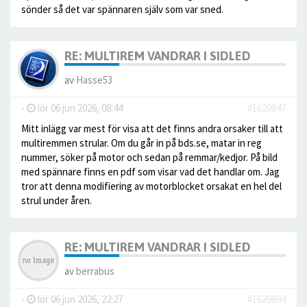
sönder så det var spännaren själv som var sned.
RE: MULTIREM VANDRAR I SIDLED
av
Hasse53
-
lör 06 jun 2026, 08:44
#1629847
Mitt inlägg var mest för visa att det finns andra orsaker till att
multiremmen strular. Om du går in på bds.se, matar in reg
nummer, söker på motor och sedan på remmar/kedjor. På bild
med spännare finns en pdf som visar vad det handlar om. Jag
tror att denna modifiering av motorblocket orsakat en hel del
strul under åren.
RE: MULTIREM VANDRAR I SIDLED
av
berrabus
-
lör 06 jun 2026, 22:27
#1629894