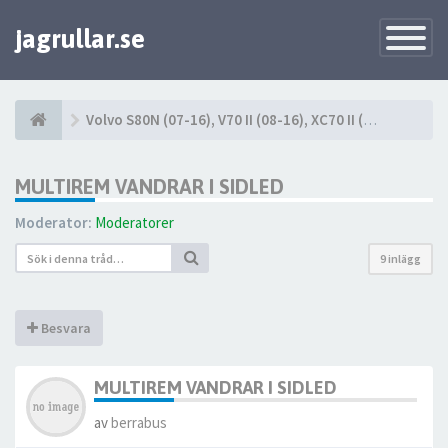
jagrullar.se
Toggle
Navigatio
Volvo S80N (07-16), V70 II (08-16), XC70 II (08-16)
MULTIREM VANDRAR I SIDLED
Moderator:
Moderatorer
9 inlägg
Besvara
MULTIREM VANDRAR I SIDLED
av
berrabus