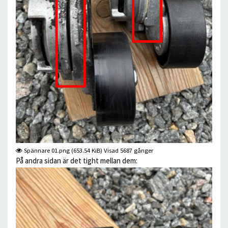
Spännare 01.png (653.54 KiB) Visad 5687 gånger
På andra sidan är det tight mellan dem: