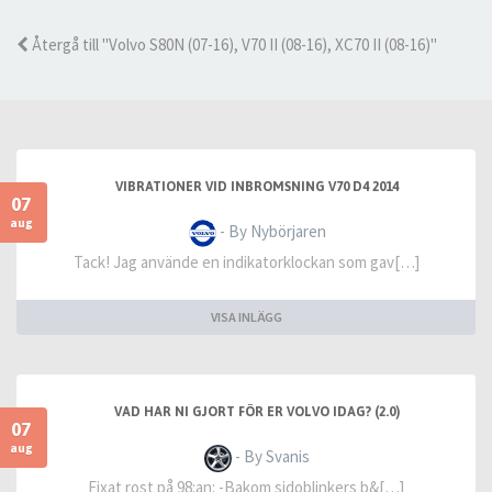
Återgå till "Volvo S80N (07-16), V70 II (08-16), XC70 II (08-16)"
VIBRATIONER VID INBROMSNING V70 D4 2014
07
aug
- By Nybörjaren
Tack! Jag använde en indikatorklockan som gav[…]
VISA INLÄGG
VAD HAR NI GJORT FÖR ER VOLVO IDAG? (2.0)
07
aug
- By Svanis
Fixat rost på 98:an: -Bakom sidoblinkers b&[…]