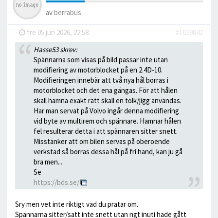
av
berrabus
-
fre 05 jun 2026, 22:58
#1629842
Hasse53 skrev:
Spännarna som visas på bild passar inte utan
modifiering av motorblocket på en 2.4D-10.
Modifieringen innebär att två nya hål borras i
motorblocket och det ena gängas. För att hålen
skall hamna exakt rätt skall en tolk/jigg användas.
Har man servat på Volvo ingår denna modifiering
vid byte av multirem och spännare. Hamnar hålen
fel resulterar detta i att spännaren sitter snett.
Misstänker att om bilen servas på oberoende
verkstad så borras dessa hål på fri hand, kan ju gå
bra men...
Se
https://bds.se/
Sry men vet inte riktigt vad du pratar om.
Spännarna sitter/satt inte snett utan ngt inuti hade gått