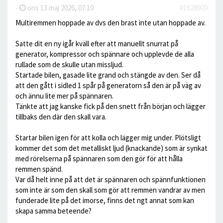
-
ons 13 maj 2026, 07:10
#1628909
Multiremmen hoppade av dvs den brast inte utan hoppade av.
Satte dit en ny igår kväll efter att manuellt snurrat på
generator, kompressor och spännare och upplevde de alla
rullade som de skulle utan missljud.
Startade bilen, gasade lite grand och stängde av den. Ser då
att den gått i sidled 1 spår på generatorn så den är på väg av
och ännu lite mer på spännaren.
Tänkte att jag kanske fick på den snett från början och lägger
tillbaks den där den skall vara.
Startar bilen igen för att kolla och lägger mig under. Plötsligt
kommer det som det metalliskt ljud (knackande) som är synkat
med rörelserna på spännaren som den gör för att hålla
remmen spänd.
Var då helt inne på att det är spännaren och spännfunktionen
som inte är som den skall som gör att remmen vandrar av men
funderade lite på det imorse, finns det ngt annat som kan
skapa samma beteende?