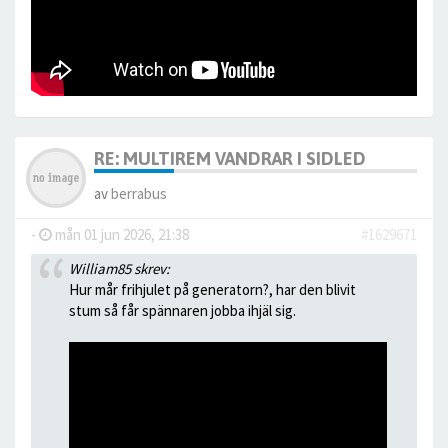
RE: MULTIREM VANDRAR I SIDLED
av
berrabus
-
mån 01 jun 2026, 21:38
#1629671
William85 skrev:
Hur mår frihjulet på generatorn?, har den blivit
stum så får spännaren jobba ihjäl sig.