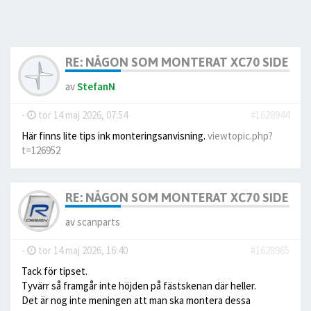
RE: NÅGON SOM MONTERAT XC70 SIDE SC
av
StefanN
-
tor 14 maj 2026, 07:54
#1628944
Här finns lite tips ink monteringsanvisning.
viewtopic.php?
t=126952
RE: NÅGON SOM MONTERAT XC70 SIDE SC
av
scanparts
-
tor 14 maj 2026, 16:40
#1628965
Tack för tipset.
Tyvärr så framgår inte höjden på fästskenan där heller.
Det är nog inte meningen att man ska montera dessa