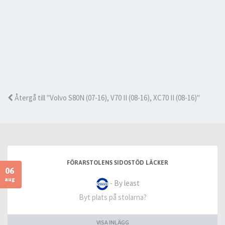
Återgå till "Volvo S80N (07-16), V70 II (08-16), XC70 II (08-16)"
FÖRARSTOLENS SIDOSTÖD LÄCKER
06
aug
- By least
Byt plats på stolarna?
VISA INLÄGG