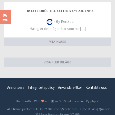
BYTA FLEXRÖR TILL KATTEN 5-CYL 2.4L 170HK
06
aug
- By KenZoo
Halloj, Är det någon här som har[…]
VISA INLÄGG
VISA FLER INLÄGG
Annonsera
Integritetspolicy
Användarvillkor
Kontakta oss
HandCrafted With
and
av
SiteSplat
- Powered By
phpBB
- Alla tidsangivelser är UTC+02:00 Europe/Stockholm -
Time: 0.040s
|
Queries:
33
| Peak Memory Usage: 2.7 MiB