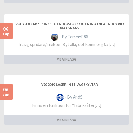
VOLVO BRÄNSLEINSPRUTNINGSFÖRSKJUTNING INLÄRNING VID
06
MAXGRÄNS
aug
- By TommyP86
Trasig spridare/injektor. Byt alla, det kommer g&a[…]
VISA INLÄGG
V90 2019 LÄSER INTE VÄGSKYLTAR
06
aug
- By AndS
Finns en funktion för "fabriksåter[…]
VISA INLÄGG