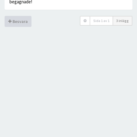
begagnade!
Sida
1
av
1
3 inlägg
Besvara