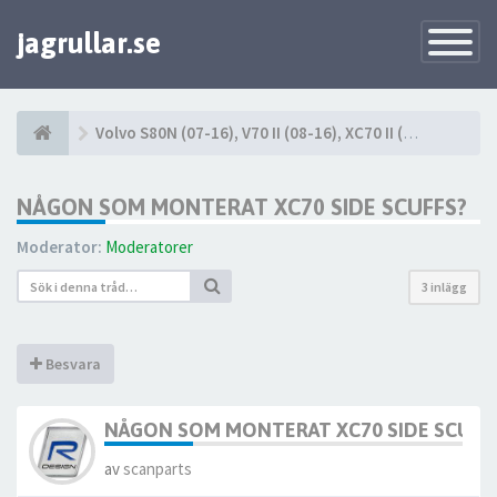
jagrullar.se
Toggle
Navigatio
Volvo S80N (07-16), V70 II (08-16), XC70 II (08-16)
NÅGON SOM MONTERAT XC70 SIDE SCUFFS?
Moderator:
Moderatorer
3 inlägg
Besvara
NÅGON SOM MONTERAT XC70 SIDE SCUFF
av
scanparts