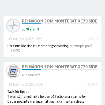
RE: NÅGON SOM MONTERAT XC70 SIDE SC
av
StefanN
-
tor 14 maj 2026, 07:54
#1628944
Här finns lite tips ink monteringsanvisning.
viewtopic.php?
t=126952
RE: NÅGON SOM MONTERAT XC70 SIDE SC
av
scanparts
-
tor 14 maj 2026, 16:40
#1628965
Tack för tipset.
Tyvärr så framgår inte höjden på fästskenan där heller.
Det är nog inte meningen att man ska montera dessa