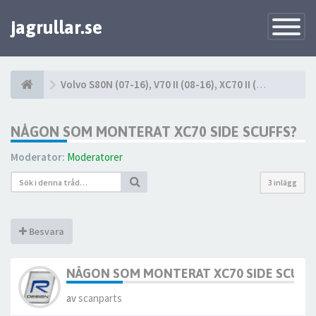
jagrullar.se
Toggle
Navigatio
Volvo S80N (07-16), V70 II (08-16), XC70 II (08-16)
NÅGON SOM MONTERAT XC70 SIDE SCUFFS?
Moderator:
Moderatorer
3 inlägg
Besvara
NÅGON SOM MONTERAT XC70 SIDE SCUFF
av
scanparts