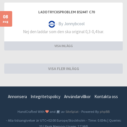
LADDTRYCKSPROBLEM B5244T C70
08
aug
- By Jonnybcool
Nej den laddar som den ska original 0,3-0,4 bar.
VISA INLÄGG
VISA FLER INLÄGG
Annonsera
Integritetspolicy
Användarvillkor
Kontakta oss
HandCrafted With
and
av
SiteSplat
- Powered By
phpBB
- Alla tidsangivelser är UTC+02:00 Europe/Stockholm -
Time: 0.034s
|
Queries:
33
| Peak Memory Usage: 2.7 MiB