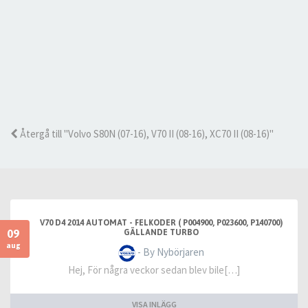
Återgå till "Volvo S80N (07-16), V70 II (08-16), XC70 II (08-16)"
V70 D4 2014 AUTOMAT - FELKODER ( P004900, P023600, P140700)
09
GÄLLANDE TURBO
aug
- By Nybörjaren
Hej, För några veckor sedan blev bile[…]
VISA INLÄGG