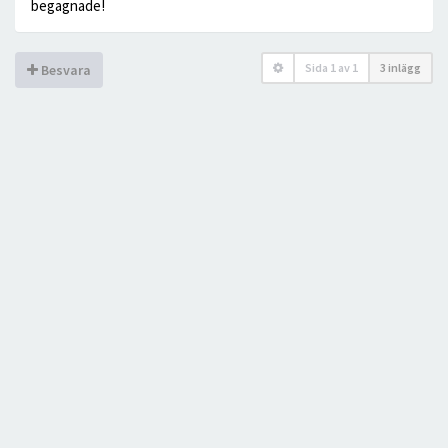
begagnade!
Sida
1
av
1
3 inlägg
Besvara