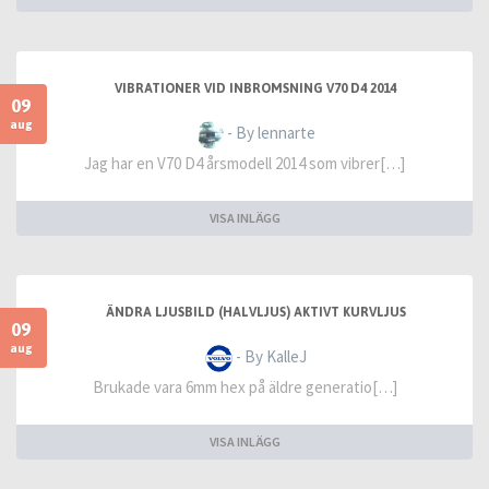
VIBRATIONER VID INBROMSNING V70 D4 2014
09
aug
- By lennarte
Jag har en V70 D4 årsmodell 2014 som vibrer[…]
VISA INLÄGG
ÄNDRA LJUSBILD (HALVLJUS) AKTIVT KURVLJUS
09
aug
- By KalleJ
Brukade vara 6mm hex på äldre generatio[…]
VISA INLÄGG