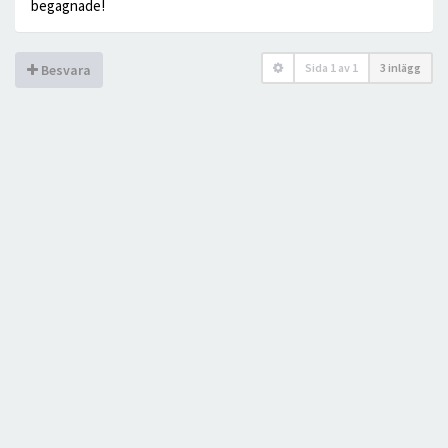
begagnade!
Sida
1
av
1
3 inlägg
Besvara