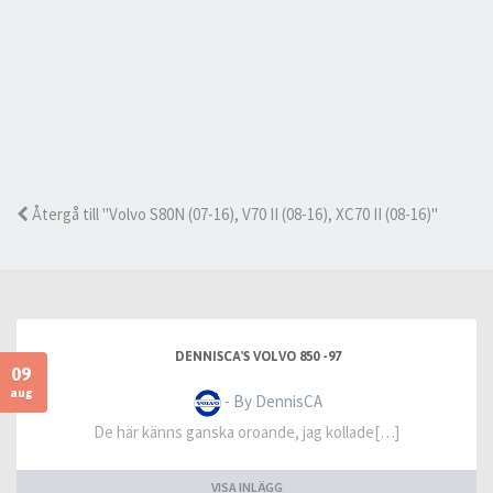
Återgå till "Volvo S80N (07-16), V70 II (08-16), XC70 II (08-16)"
DENNISCA'S VOLVO 850 -97
09
aug
- By DennisCA
De här känns ganska oroande, jag kollade[…]
VISA INLÄGG