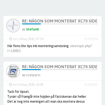
RE: NÅGON SOM MONTERAT XC70 SIDE SC
av
StefanN
-
tor 14 maj 2026, 07:54
#1628944
Här finns lite tips ink monteringsanvisning.
viewtopic.php?
t=126952
RE: NÅGON SOM MONTERAT XC70 SIDE SC
av
scanparts
-
tor 14 maj 2026, 16:40
#1628965
Tack för tipset.
Tyvärr så framgår inte höjden på fästskenan där heller.
Det är nog inte meningen att man ska montera dessa