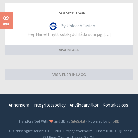
SOLSKYDD S60?
09
aug
- By UnleashFusion
Hej. Har ett nytt solskydd i låda som jag […]
VISA INLÄGG
VISA FLER INLÄGG
Annonsera
Integritetspolicy
Användarvillkor
Kontakta oss
HandCrafted With
and
av
SiteSplat
- Powered By
phpBB
- Alla tidsangivelser är UTC+02:00 Europe/Stockholm -
Time: 0.048s
|
Queries:
33
| Peak Memory Usage: 2.7 MiB