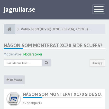
jagrullar.se
Toggle
Navigatio
Volvo S80N (07-16), V70 II (08-16), XC70 II (08-16)
NÅGON SOM MONTERAT XC70 SIDE SCUFFS?
Moderator:
Moderatorer
3 inlägg
Besvara
NÅGON SOM MONTERAT XC70 SIDE SCUFF
av
scanparts