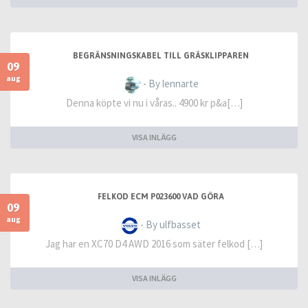
BEGRÄNSNINGSKABEL TILL GRÄSKLIPPAREN
09
aug
- By lennarte
Denna köpte vi nu i våras.. 4900 kr p&a[…]
VISA INLÄGG
FELKOD ECM P023600 VAD GÖRA
09
aug
- By ulfbasset
Jag har en XC70 D4 AWD 2016 som säter felkod […]
VISA INLÄGG