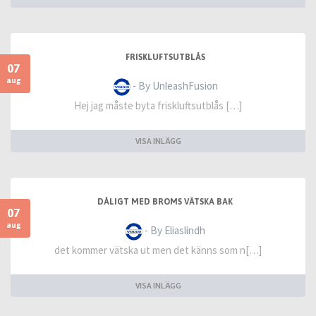
FRISKLUFTSUTBLÅS
07
aug
- By UnleashFusion
Hej jag måste byta friskluftsutblås […]
VISA INLÄGG
DÅLIGT MED BROMS VÄTSKA BAK
07
aug
- By Eliaslindh
det kommer vätska ut men det känns som n[…]
VISA INLÄGG