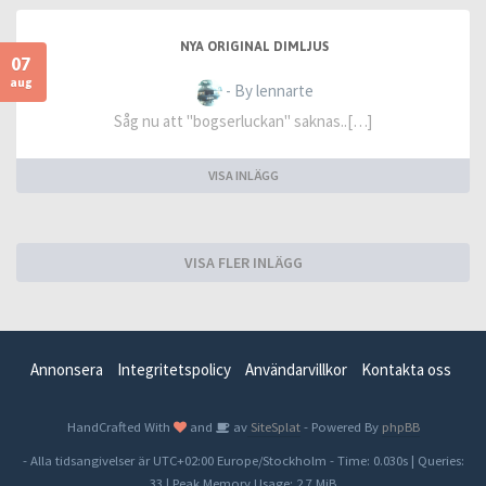
NYA ORIGINAL DIMLJUS
07
aug
- By lennarte
Såg nu att "bogserluckan" saknas..[…]
VISA INLÄGG
VISA FLER INLÄGG
Annonsera
Integritetspolicy
Användarvillkor
Kontakta oss
HandCrafted With
and
av
SiteSplat
- Powered By
phpBB
- Alla tidsangivelser är UTC+02:00 Europe/Stockholm -
Time: 0.030s
|
Queries:
33
| Peak Memory Usage: 2.7 MiB