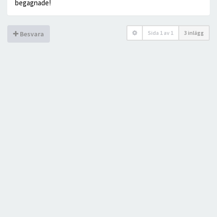
begagnade!
Sida
1
av
1
3 inlägg
Besvara