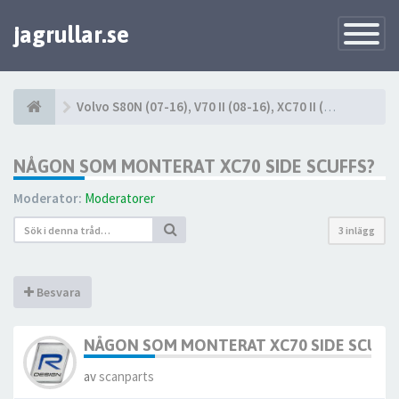
jagrullar.se
Toggle
Navigatio
Volvo S80N (07-16), V70 II (08-16), XC70 II (08-16)
NÅGON SOM MONTERAT XC70 SIDE SCUFFS?
Moderator:
Moderatorer
3 inlägg
Besvara
NÅGON SOM MONTERAT XC70 SIDE SCUFF
av
scanparts