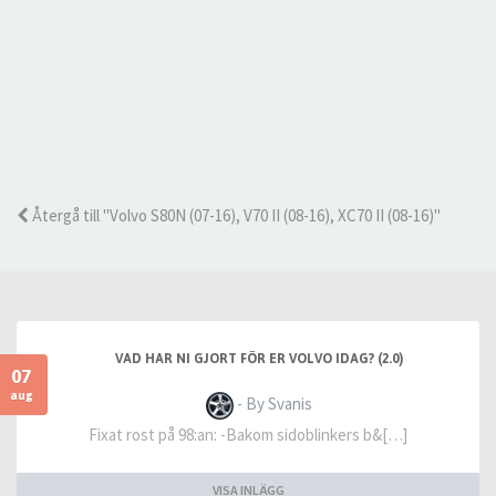
Återgå till "Volvo S80N (07-16), V70 II (08-16), XC70 II (08-16)"
VAD HAR NI GJORT FÖR ER VOLVO IDAG? (2.0)
07
aug
- By Svanis
Fixat rost på 98:an: -Bakom sidoblinkers b&[…]
VISA INLÄGG