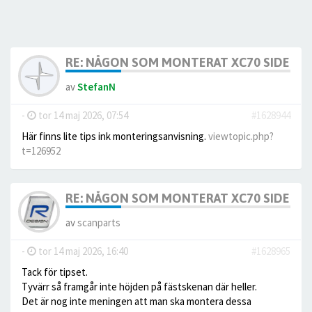
RE: NÅGON SOM MONTERAT XC70 SIDE SC
av
StefanN
-
tor 14 maj 2026, 07:54
#1628944
Här finns lite tips ink monteringsanvisning.
viewtopic.php?
t=126952
RE: NÅGON SOM MONTERAT XC70 SIDE SC
av
scanparts
-
tor 14 maj 2026, 16:40
#1628965
Tack för tipset.
Tyvärr så framgår inte höjden på fästskenan där heller.
Det är nog inte meningen att man ska montera dessa