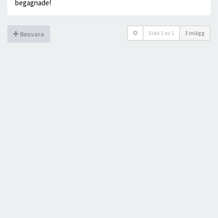
begagnade!
Sida
1
av
1
3 inlägg
Besvara