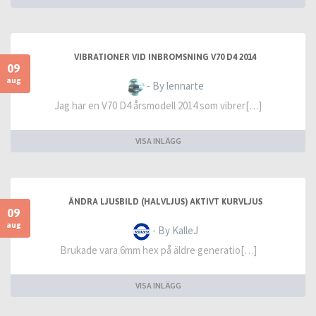
VIBRATIONER VID INBROMSNING V70 D4 2014
09
aug
- By lennarte
Jag har en V70 D4 årsmodell 2014 som vibrer[…]
VISA INLÄGG
ÄNDRA LJUSBILD (HALVLJUS) AKTIVT KURVLJUS
09
aug
- By KalleJ
Brukade vara 6mm hex på äldre generatio[…]
VISA INLÄGG