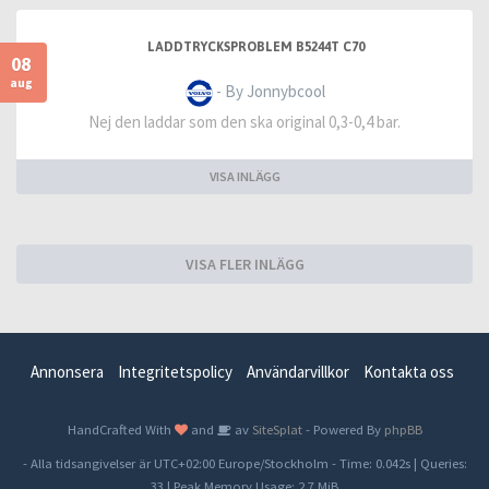
LADDTRYCKSPROBLEM B5244T C70
08
aug
- By Jonnybcool
Nej den laddar som den ska original 0,3-0,4 bar.
VISA INLÄGG
VISA FLER INLÄGG
Annonsera
Integritetspolicy
Användarvillkor
Kontakta oss
HandCrafted With
and
av
SiteSplat
- Powered By
phpBB
- Alla tidsangivelser är UTC+02:00 Europe/Stockholm -
Time: 0.042s
|
Queries:
33
| Peak Memory Usage: 2.7 MiB