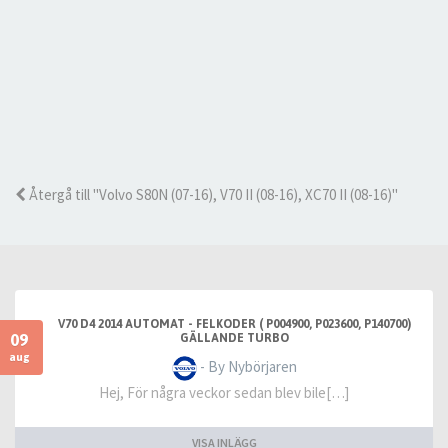
Återgå till "Volvo S80N (07-16), V70 II (08-16), XC70 II (08-16)"
V70 D4 2014 AUTOMAT - FELKODER ( P004900, P023600, P140700)
09
GÄLLANDE TURBO
aug
- By Nybörjaren
Hej, För några veckor sedan blev bile[…]
VISA INLÄGG