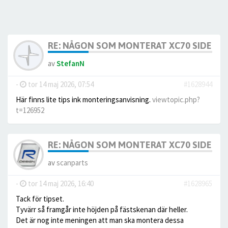
RE: NÅGON SOM MONTERAT XC70 SIDE SC
av
StefanN
-
tor 14 maj 2026, 07:54
#1628944
Här finns lite tips ink monteringsanvisning.
viewtopic.php?
t=126952
RE: NÅGON SOM MONTERAT XC70 SIDE SC
av
scanparts
-
tor 14 maj 2026, 16:40
#1628965
Tack för tipset.
Tyvärr så framgår inte höjden på fästskenan där heller.
Det är nog inte meningen att man ska montera dessa