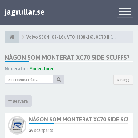
jagrullar.se
Toggle
Navigatio
Volvo S80N (07-16), V70 II (08-16), XC70 II (08-16)
NÅGON SOM MONTERAT XC70 SIDE SCUFFS?
Moderator:
Moderatorer
3 inlägg
Besvara
NÅGON SOM MONTERAT XC70 SIDE SCUFF
av
scanparts