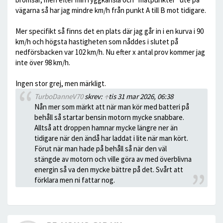
vägarna så har jag mindre km/h från punkt A till B mot tidigare.
Mer specifikt så finns det en plats där jag går in i en kurva i 90
km/h och högsta hastigheten som nåddes i slutet på
nedförsbacken var 102 km/h. Nu efter x antal prov kommer jag
inte över 98 km/h.
Ingen stor grej, men märkligt.
TurboDanneV70
skrev:
↑
tis 31 mar 2026, 06:38
Nån mer som märkt att när man kör med batteri på
behåll så startar bensin motorn mycke snabbare.
Alltså att droppen hamnar mycke längre ner än
tidigare när den ändå har laddat i lite när man kört.
Förut när man hade på behåll så när den väl
stängde av motorn och ville göra av med överblivna
energin så va den mycke bättre på det. Svårt att
förklara men ni fattar nog.