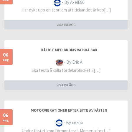
- By AxelE80
Har dykt upp en teori om att tickandet är kop[…]
VISA INLÄGG
DÅLIGT MED BROMS VÄTSKA BAK
06
aug
- By Erik Å
Ska testa å kolla fördelarblocket E[…]
VISA INLÄGG
MOTORVIBRATIONER EFTER BYTE AV FÄSTEN
06
aug
- By cezna
Undre fästet kom förmonterat. Momentdrog[…]