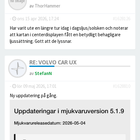
av
ThorHammer
-
ons 15 apr 2026, 17:24
#1628126
Har varit ute en längre tur idag i dagsljus/solsken och noterar
att kartan i centerdisplayen fått en betydligt behagligare
ljussättning. Gott att de lyssnar.
RE: VOLVO CAR UX
av
StefanN
-
lör 09 maj 2026, 17:01
#1628810
Ny uppdatering på gång.