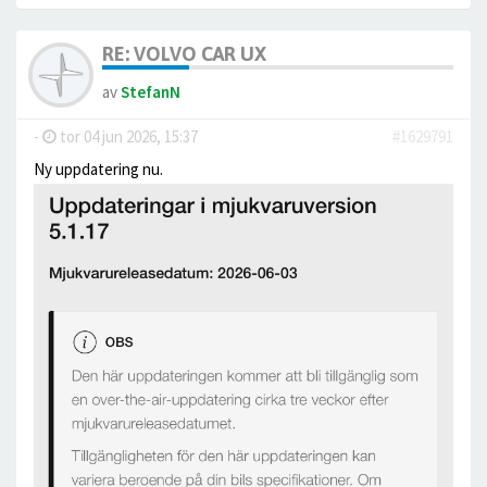
RE: VOLVO CAR UX
av
StefanN
-
tor 04 jun 2026, 15:37
#1629791
Ny uppdatering nu.