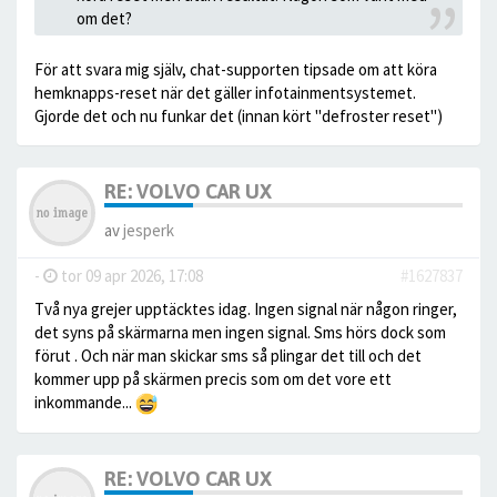
om det?
För att svara mig själv, chat-supporten tipsade om att köra
hemknapps-reset när det gäller infotainmentsystemet.
Gjorde det och nu funkar det (innan kört "defroster reset")
RE: VOLVO CAR UX
av
jesperk
-
tor 09 apr 2026, 17:08
#1627837
Två nya grejer upptäcktes idag. Ingen signal när någon ringer,
det syns på skärmarna men ingen signal. Sms hörs dock som
förut . Och när man skickar sms så plingar det till och det
kommer upp på skärmen precis som om det vore ett
inkommande...
RE: VOLVO CAR UX