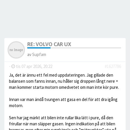
RE: VOLVO CAR UX
av
Supfam
-
tis 07 apr 2026, 20:22
#1627786
Ja, det är ännu ett fel med uppdateringen. Jag gillade den
balansen som fanns innan, nu håller sig droppen långt nere =
man kommer starta motorn omedvetet om man inte kör pure.
Innan var man ändå tvungen att gasa en del för att dra igång
motorn.
Sen har jag märkt att bilen inte rullar lika lätt i pure, då den
frirullar när man släpper gasen. Ingen indikation på att bilen
bromsar, men efter min ryggkänsla och ”mätpunkter” ute på