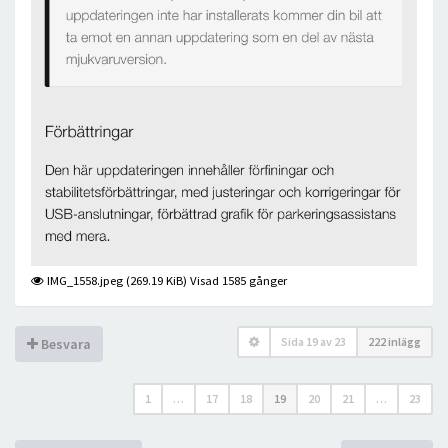
IMG_1558.jpeg (269.19 KiB) Visad 1585 gånger
Sida
19
av
23
222 inlägg
Besvara
1
…
17
18
19
20
21
…
23