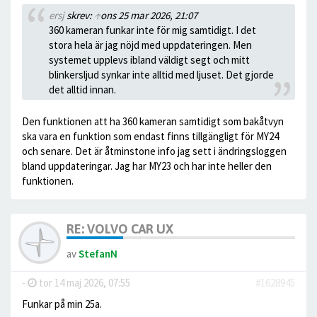
ersj
skrev:
↑
ons 25 mar 2026, 21:07
360 kameran funkar inte för mig samtidigt. I det
stora hela är jag nöjd med uppdateringen. Men
systemet upplevs ibland väldigt segt och mitt
blinkersljud synkar inte alltid med ljuset. Det gjorde
det alltid innan.
Den funktionen att ha 360 kameran samtidigt som bakåtvyn
ska vara en funktion som endast finns tillgängligt för MY24
och senare. Det är åtminstone info jag sett i ändringsloggen
bland uppdateringar. Jag har MY23 och har inte heller den
funktionen.
RE: VOLVO CAR UX
av
StefanN
-
tor 14 maj 2026, 07:55
#1628945
Funkar på min 25a.