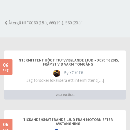
Återgå till "XC60 (18-), V60(19-), S60 (20-)"
INTERMITTENT HÖGT TJUT/VISSLANDE LJUD – XC70 T6 2015,
06
FRÄMST VID VARM TOMGÅNG
aug
- By XC70T6
Jag försöker lokalisera ett intermittent[…]
VISA INLÄGG
TICKANDE/SMATTRANDE LJUD FRÅN MOTORN EFTER
06
AVSTÄNGNING
aug