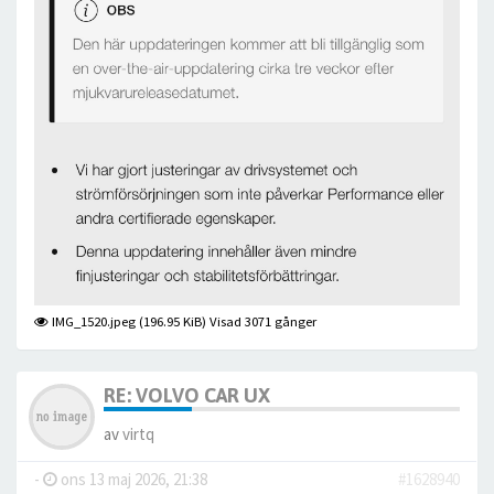
IMG_1520.jpeg (196.95 KiB) Visad 3071 gånger
RE: VOLVO CAR UX
av
virtq
-
ons 13 maj 2026, 21:38
#1628940