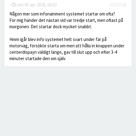
-
sön 05 apr 2026, 06:53
#1627648
Någon mer som infonainment systemet startar om ofta?
För mig händer det nästan vid var tredje start, men oftast på
morgonen. Det startar dock mycket snabbt.
Hmm igår blev info systemet helt svart under fär på
motorväg, försökte starta om men att hålla in knappen under
centerdispayn väldigt länge, gav till slut upp och efter 3-4
minuter startade den om själv