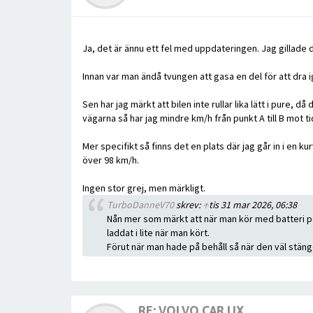
Ja, det är ännu ett fel med uppdateringen. Jag gillad
Innan var man ändå tvungen att gasa en del för att dra 
Sen har jag märkt att bilen inte rullar lika lätt i pure,
vägarna så har jag mindre km/h från punkt A till B mot ti
Mer specifikt så finns det en plats där jag går in i en
över 98 km/h.
Ingen stor grej, men märkligt.
TurboDanneV70
skrev:
↑
tis 31 mar 2026, 06:38
Nån mer som märkt att när man kör med batteri på
laddat i lite när man kört.
Förut när man hade på behåll så när den väl stäng
RE: VOLVO CAR UX