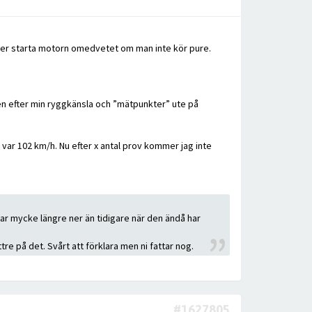
mmer starta motorn omedvetet om man inte kör pure.
, men efter min ryggkänsla och ”mätpunkter” ute på
 var 102 km/h. Nu efter x antal prov kommer jag inte
r mycke längre ner än tidigare när den ändå har
e på det. Svårt att förklara men ni fattar nog.
#1627805