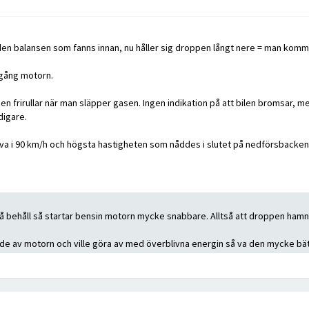
e den balansen som fanns innan, nu håller sig droppen långt nere = man ko
igång motorn.
 då den frirullar när man släpper gasen. Ingen indikation på att bilen bromsar
digare.
 kurva i 90 km/h och högsta hastigheten som nåddes i slutet på nedförsbacken
 behåll så startar bensin motorn mycke snabbare. Alltså att droppen hamna
de av motorn och ville göra av med överblivna energin så va den mycke bättr