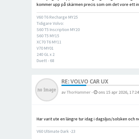
kommer upp på skärmen precis som om det vore ett i
V60 T6 Recharge MY25
Tidigare Volvo:
S60 T5 Inscription MY20
S60 T5 MY15
XC70 T6 MY11
V70 MY01
240 GL x 2
Duett - 68
RE: VOLVO CAR UX
av
ThorHammer
-
ons 15 apr 2026, 17:24
Har varit ute en längre tur idag i dagsljus/solsken och n
V60 Ultimate Dark -23