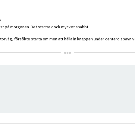
?
tast på morgonen. Det startar dock mycket snabbt.
orväg, försökte starta om men att hålla in knappen under centerdispayn väld