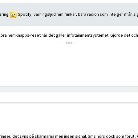
tering
Spotify, varningsljud mm funkar, bara radion som inte ger ifrån sig
 köra hemknapps-reset när det gäller infotainmentsystemet. Gjorde det och 
ringer, det syns på skärmarna men ingen signal. Sms hörs dock som förut . O