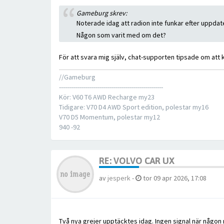
Gameburg skrev:
Noterade idag att radion inte funkar efter uppda
Någon som varit med om det?
För att svara mig själv, chat-supporten tipsade om att
//Gameburg
----------------------------------------------------
Kör: V60 T6 AWD Recharge my23
Tidigare: V70 D4 AWD Sport edition, polestar my16
V70 D5 Momentum, polestar my12
940 -92
RE: VOLVO CAR UX
av
jesperk
-
tor 09 apr 2026, 17:08
Två nya grejer upptäcktes idag. Ingen signal när någon 