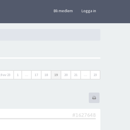
×
Bli medlem
Logga in
19
av
23
1
…
17
18
19
20
21
…
23
#1627648