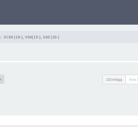
XC60 (18-), V60(19-), S60 (20-)
k
222 inlägg
Sida