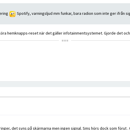
tering
Spotify, varningsljud mm funkar, bara radion som inte ger ifrån sig
 köra hemknapps-reset när det gäller infotainmentsystemet. Gjorde det och 
ringer, det syns på skärmarna men ingen signal. Sms hörs dock som förut . O