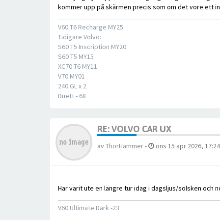
kommer upp på skärmen precis som om det vore ett i
V60 T6 Recharge MY25
Tidigare Volvo:
S60 T5 Inscription MY20
S60 T5 MY15
XC70 T6 MY11
V70 MY01
240 GL x 2
Duett - 68
RE: VOLVO CAR UX
av
ThorHammer
-
ons 15 apr 2026, 17:24
Har varit ute en längre tur idag i dagsljus/solsken och n
V60 Ultimate Dark -23