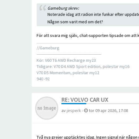
Gameburg skrev:
Noterade idag att radion inte funkar efter uppda
Någon som varit med om det?
För att svara mig själv, chat-supporten tipsade om att
//Gameburg
----------------------------------------------------
Kör: V60 T6 AWD Recharge my23
Tidigare: V70 D4 AWD Sport edition, polestar my16
V70 D5 Momentum, polestar my12
940 -92
RE: VOLVO CAR UX
av
jesperk
-
tor 09 apr 2026, 17:08
Två nya grejer upptäcktes idag. Ingen signal när någon 