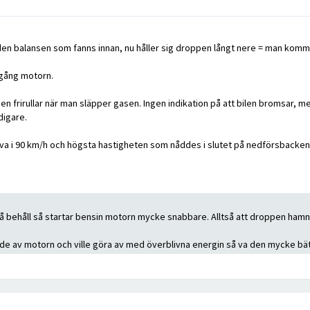
e den balansen som fanns innan, nu håller sig droppen långt nere = man ko
igång motorn.
 då den frirullar när man släpper gasen. Ingen indikation på att bilen bromsar
digare.
 kurva i 90 km/h och högsta hastigheten som nåddes i slutet på nedförsbacken
 behåll så startar bensin motorn mycke snabbare. Alltså att droppen hamna
de av motorn och ville göra av med överblivna energin så va den mycke bättr