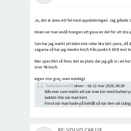
Ja, det är ännu ett fel med uppdateringen. Jag gillad
Innan var man ändå tvungen att gasa en del för att dra 
Sen har jag märkt att bilen inte rullar lika lätt i pure,
vägarna så har jag mindre km/h från punkt A till B mot ti
Mer specifikt så finns det en plats där jag går in i en
över 98 km/h.
Ingen stor grej, men märkligt.
TurboDanneV70
skrev:
↑
tis 31 mar 2026, 06:38
Nån mer som märkt att när man kör med batteri på
laddat i lite när man kört.
Förut när man hade på behåll så när den väl stäng
RE: VOLVO CAR UX