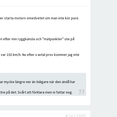
mmer starta motorn omedvetet om man inte kör pure.
, men efter min ryggkänsla och ”mätpunkter” ute på
 var 102 km/h. Nu efter x antal prov kommer jag inte
r mycke längre ner än tidigare när den ändå har
e på det. Svårt att förklara men ni fattar nog.
#1627805