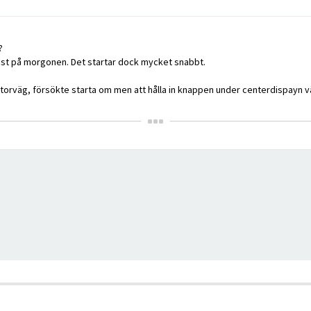
?
tast på morgonen. Det startar dock mycket snabbt.
orväg, försökte starta om men att hålla in knappen under centerdispayn väld