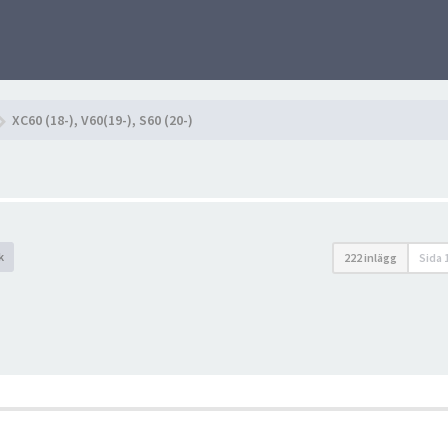
XC60 (18-), V60(19-), S60 (20-)
k
222 inlägg
Sida