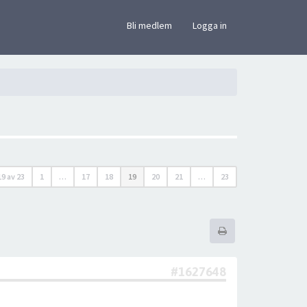
×
Bli medlem
Logga in
19
av
23
1
…
17
18
19
20
21
…
23
#1627648