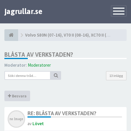
jagrullar.se
Toggle
Navigatio
Volvo S80N (07-16), V70 II (08-16), XC70 II (08-16)
BLÅSTA AV VERKSTADEN?
Moderator:
Moderatorer
13 inlägg
Besvara
RE: BLÅSTA AV VERKSTADEN?
av
Lövet