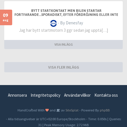
BYTT STARTKONTAKT MEN BILEN STARTAR
09
FORTFARANDE...SPORADISKT, EFTER FÖRDRÖJNING ELLER INTE
ALLS
aug
- By Denesfay
Jag har bytt startmotorn 3 ggr sedan jag upptä[…]
VISA INLÄGG
VISA FLER INLÄGG
Annonsera
Integritetspolicy
Användarvillkor
Kontakta oss
HandCrafted With
and
av
SiteSplat
- Powered By
phpBB
- Alla tidsangivelser är UTC+02:00 Europe/Stockholm -
Time: 0.050s
|
Queries:
31
| Peak Memory Usage: 2.72 MiB