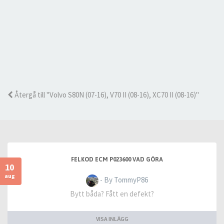
Återgå till "Volvo S80N (07-16), V70 II (08-16), XC70 II (08-16)"
FELKOD ECM P023600 VAD GÖRA
10
aug
- By TommyP86
Bytt båda? Fått en defekt?
VISA INLÄGG