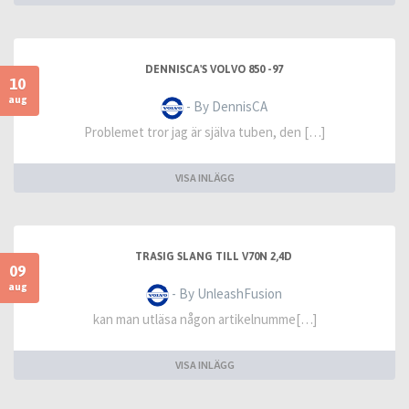
DENNISCA'S VOLVO 850 -97
10
aug
- By DennisCA
Problemet tror jag är själva tuben, den […]
VISA INLÄGG
TRASIG SLANG TILL V70N 2,4D
09
aug
- By UnleashFusion
kan man utläsa någon artikelnumme[…]
VISA INLÄGG