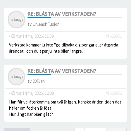
RE: BLÅSTA AV VERKSTADEN?
av
UnleashFusion
-
tor 14 maj 2026, 11:39
#1628951
Verkstad kommer ju inte "ge tillbaka dig pengar eller åtgärda
ärendet" och du äger ju inte bilen längre..
RE: BLÅSTA AV VERKSTADEN?
av
20FJan
-
tor 14 maj 2026, 12:08
#1628952
Han får väl återkomma om två år igen. Kanske är den tiden det
håller om fodren är lösa.
Hur långt har bilen gått?