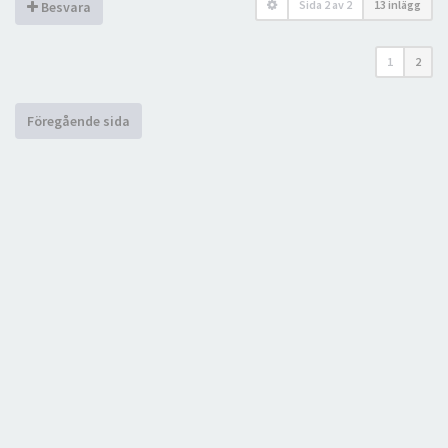
Sida
2
av
2
13 inlägg
Besvara
1
2
Föregående sida