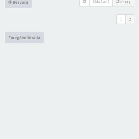
Sida
2
av
2
13 inlägg
Besvara
1
2
Föregående sida