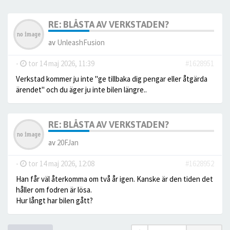
RE: BLÅSTA AV VERKSTADEN?
av
UnleashFusion
-
tor 14 maj 2026, 11:39
#1628951
Verkstad kommer ju inte "ge tillbaka dig pengar eller åtgärda
ärendet" och du äger ju inte bilen längre..
RE: BLÅSTA AV VERKSTADEN?
av
20FJan
-
tor 14 maj 2026, 12:08
#1628952
Han får väl återkomma om två år igen. Kanske är den tiden det
håller om fodren är lösa.
Hur långt har bilen gått?