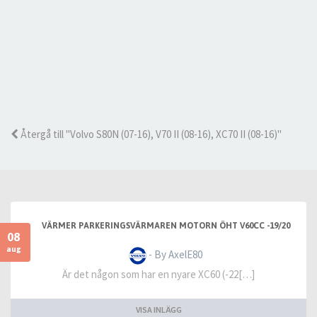
Återgå till "Volvo S80N (07-16), V70 II (08-16), XC70 II (08-16)"
VÄRMER PARKERINGSVÄRMAREN MOTORN ÖHT V60CC -19/20
08
aug
- By AxelE80
Är det någon som har en nyare XC60 (-22[…]
VISA INLÄGG