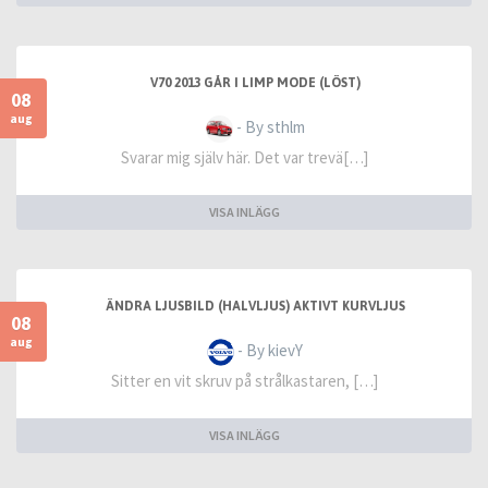
V70 2013 GÅR I LIMP MODE (LÖST)
08
aug
- By sthlm
Svarar mig själv här. Det var trevä[…]
VISA INLÄGG
ÄNDRA LJUSBILD (HALVLJUS) AKTIVT KURVLJUS
08
aug
- By kievY
Sitter en vit skruv på strålkastaren, […]
VISA INLÄGG