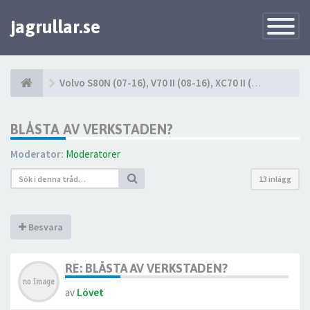
jagrullar.se
Toggle
Navigatio
Volvo S80N (07-16), V70 II (08-16), XC70 II (08-16)
BLÅSTA AV VERKSTADEN?
Moderator:
Moderatorer
13 inlägg
Besvara
RE: BLÅSTA AV VERKSTADEN?
av
Lövet