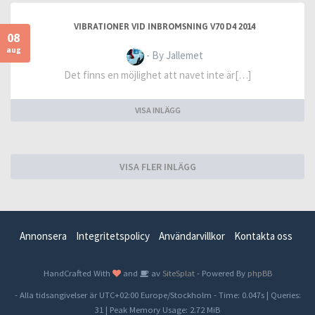
VIBRATIONER VID INBROMSNING V70 D4 2014
08
aug
- By Jallemet
Det finns en möjlighet att navet inte är[…]
VISA INLÄGG
VISA FLER INLÄGG
Annonsera
Integritetspolicy
Användarvillkor
Kontakta oss
HandCrafted With
and
av
SiteSplat
- Powered By
phpBB
- Alla tidsangivelser är UTC+02:00 Europe/Stockholm -
Time: 0.047s
|
Queries:
31
| Peak Memory Usage: 2.72 MiB